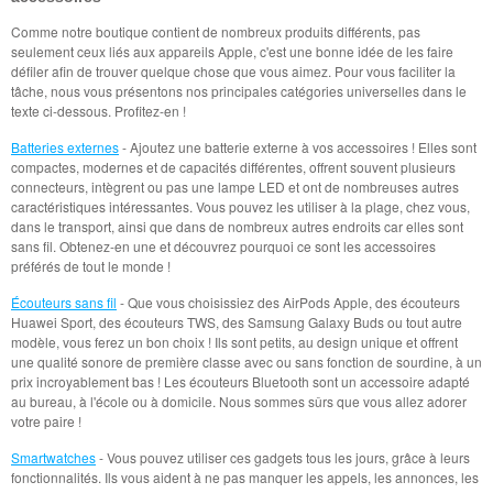
Comme notre boutique contient de nombreux produits différents, pas
seulement ceux liés aux appareils Apple, c'est une bonne idée de les faire
défiler afin de trouver quelque chose que vous aimez. Pour vous faciliter la
tâche, nous vous présentons nos principales catégories universelles dans le
texte ci-dessous. Profitez-en !
Batteries externes
- Ajoutez une batterie externe à vos accessoires ! Elles sont
compactes, modernes et de capacités différentes, offrent souvent plusieurs
connecteurs, intègrent ou pas une lampe LED et ont de nombreuses autres
caractéristiques intéressantes. Vous pouvez les utiliser à la plage, chez vous,
dans le transport, ainsi que dans de nombreux autres endroits car elles sont
sans fil. Obtenez-en une et découvrez pourquoi ce sont les accessoires
préférés de tout le monde !
Écouteurs sans fil
- Que vous choisissiez des AirPods Apple, des écouteurs
Huawei Sport, des écouteurs TWS, des Samsung Galaxy Buds ou tout autre
modèle, vous ferez un bon choix ! Ils sont petits, au design unique et offrent
une qualité sonore de première classe avec ou sans fonction de sourdine, à un
prix incroyablement bas ! Les écouteurs Bluetooth sont un accessoire adapté
au bureau, à l'école ou à domicile. Nous sommes sûrs que vous allez adorer
votre paire !
Smartwatches
- Vous pouvez utiliser ces gadgets tous les jours, grâce à leurs
fonctionnalités. Ils vous aident à ne pas manquer les appels, les annonces, les