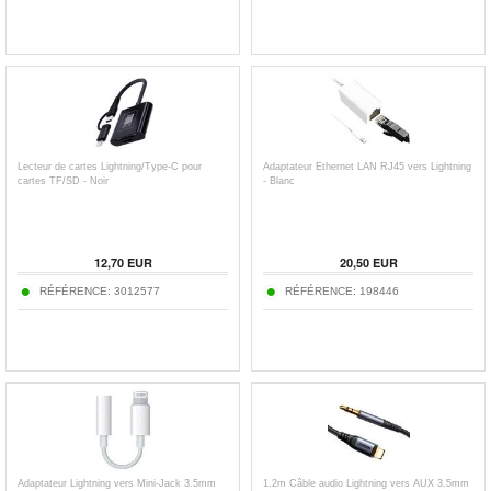
Lecteur de cartes Lightning/Type-C pour
Adaptateur Ethernet LAN RJ45 vers Lightning
cartes TF/SD - Noir
- Blanc
12,70
EUR
20,50
EUR
RÉFÉRENCE:
3012577
RÉFÉRENCE:
198446
Adaptateur Lightning vers Mini-Jack 3.5mm
1.2m Câble audio Lightning vers AUX 3.5mm