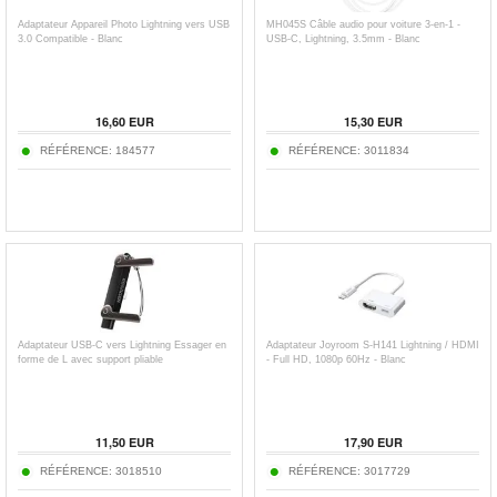
Adaptateur Appareil Photo Lightning vers USB
MH045S Câble audio pour voiture 3-en-1 -
3.0 Compatible - Blanc
USB-C, Lightning, 3.5mm - Blanc
16,60
EUR
15,30
EUR
RÉFÉRENCE:
184577
RÉFÉRENCE:
3011834
Adaptateur USB-C vers Lightning Essager en
Adaptateur Joyroom S-H141 Lightning / HDMI
forme de L avec support pliable
- Full HD, 1080p 60Hz - Blanc
11,50
EUR
17,90
EUR
RÉFÉRENCE:
3018510
RÉFÉRENCE:
3017729