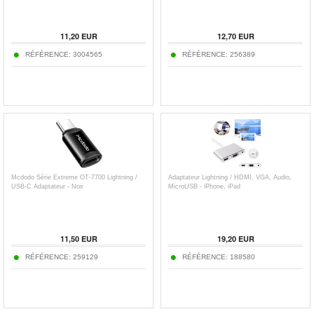
11,20
EUR
12,70
EUR
RÉFÉRENCE:
3004565
RÉFÉRENCE:
256389
Mcdodo Série Extreme OT-7700 Lightning /
Adaptateur Lightning / HDMI, VGA, Audio,
USB-C Adaptateur - Noir
MicroUSB - iPhone, iPad
11,50
EUR
19,20
EUR
RÉFÉRENCE:
259129
RÉFÉRENCE:
188580