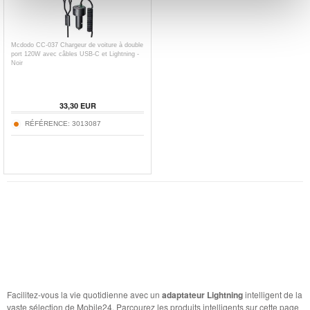
Mcdodo CC-037 Chargeur de voiture à double
port 120W avec câbles USB-C et Lightning -
Noir
33,30
EUR
RÉFÉRENCE:
3013087
Facilitez-vous la vie quotidienne avec un
adaptateur Lightning
intelligent de la
vaste sélection de Mobile24. Parcourez les produits intelligents sur cette page