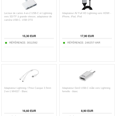
Lecteur de cartes 4-en-2 USB-C et Lightning
Adaptateur AV Full HD Lightning vers HDMI -
vers SD/TF à grande vitesse, adaptateur de
iPhone, iPad, iPod
caméra USB-C, USB OTG
15,30
EUR
17,90
EUR
RÉFÉRENCE:
3011592
RÉFÉRENCE:
246257-VAR
Adaptateur Lightning / Prise Casque 3.5mm
Adaptateur Gen3 USB-C mâle vers Lightning
2-en-1 MH027 - Blanc
femelle - blanc
16,60
EUR
8,90
EUR