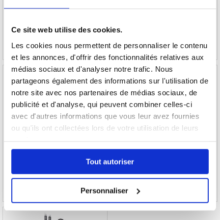
11,50
EUR
12,70
EUR
RÉFÉRENCE:
3012965
RÉFÉRENCE:
3003743
Ce site web utilise des cookies.
Les cookies nous permettent de personnaliser le contenu
et les annonces, d'offrir des fonctionnalités relatives aux
médias sociaux et d'analyser notre trafic. Nous
partageons également des informations sur l'utilisation de
notre site avec nos partenaires de médias sociaux, de
publicité et d'analyse, qui peuvent combiner celles-ci
Adaptateur Ethernet LAN RJ45 / Lightning 8
EKX5S-T Mini adaptateur de télécommande
avec d'autres informations que vous leur avez fournies
broches 3-en-1 avec ports USB & Lightning
IR pour smartphone - Lightning - Noir
ou qu'ils ont collectées lors de votre utilisation de leurs
services.
25,60
EUR
14,00
EUR
Tout autoriser
RÉFÉRENCE:
198448
RÉFÉRENCE:
3015887
Personnaliser