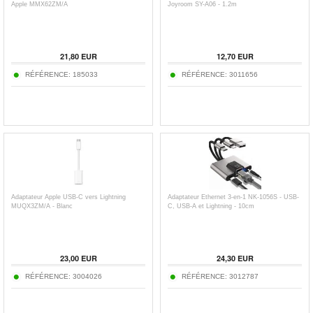
Apple MMX62ZM/A
Joyroom SY-A06 - 1.2m
21,80
EUR
12,70
EUR
RÉFÉRENCE:
185033
RÉFÉRENCE:
3011656
Adaptateur Apple USB-C vers Lightning
Adaptateur Ethernet 3-en-1 NK-1056S - USB-
MUQX3ZM/A - Blanc
C, USB-A et Lightning - 10cm
23,00
EUR
24,30
EUR
RÉFÉRENCE:
3004026
RÉFÉRENCE:
3012787