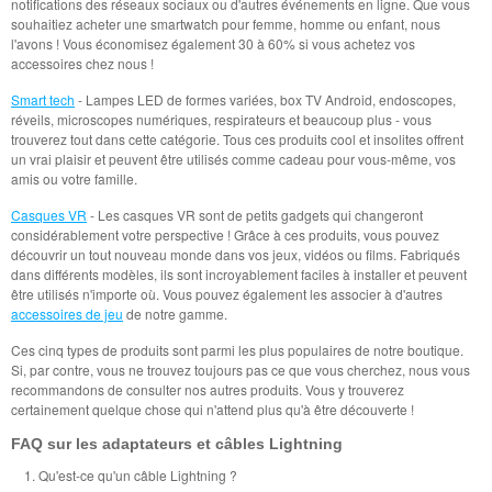
notifications des réseaux sociaux ou d'autres événements en ligne. Que vous
souhaitiez acheter une smartwatch pour femme, homme ou enfant, nous
l'avons ! Vous économisez également 30 à 60% si vous achetez vos
accessoires chez nous !
Smart tech
- Lampes LED de formes variées, box TV Android, endoscopes,
réveils, microscopes numériques, respirateurs et beaucoup plus - vous
trouverez tout dans cette catégorie. Tous ces produits cool et insolites offrent
un vrai plaisir et peuvent être utilisés comme cadeau pour vous-même, vos
amis ou votre famille.
Casques VR
- Les casques VR sont de petits gadgets qui changeront
considérablement votre perspective ! Grâce à ces produits, vous pouvez
découvrir un tout nouveau monde dans vos jeux, vidéos ou films. Fabriqués
dans différents modèles, ils sont incroyablement faciles à installer et peuvent
être utilisés n'importe où. Vous pouvez également les associer à d'autres
accessoires de jeu
de notre gamme.
Ces cinq types de produits sont parmi les plus populaires de notre boutique.
Si, par contre, vous ne trouvez toujours pas ce que vous cherchez, nous vous
recommandons de consulter nos autres produits. Vous y trouverez
certainement quelque chose qui n'attend plus qu'à être découverte !
FAQ sur les adaptateurs et câbles Lightning
Qu'est-ce qu'un câble Lightning ?