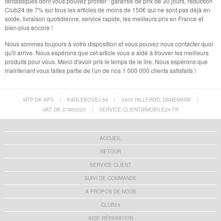
fantastiques dont vous pouvez profiter : garantie de prix de 30 jours, réduction
Club24 de 7% sur tous les articles de moins de 150€ qui ne sont pas déjà en
solde, livraison quotidienne, service rapide, les meilleurs prix en France et
bien plus encore !
Nous sommes toujours à votre disposition et vous pouvez nous contacter quoi
qu'il arrive. Nous espérons que cet article vous a aidé à trouver les meilleurs
produits pour vous. Merci d'avoir pris le temps de le lire. Nous espérons que
maintenant vous faites partie de l'un de nos 1 000 000 clients satisfaits !
MTP DK APS
|
KARLEBOVEJ 59
|
3400 HILLERØD, DANEMARK
|
VAT: DK 37860220
|
SERVICE.CLIENT@MOBILE24.FR
ACCUEIL
RETOUR
SERVICE CLIENT
SUIVI DE COMMANDE
A PROPOS DE NOUS
CLUB24
AIDE RÉPARATION