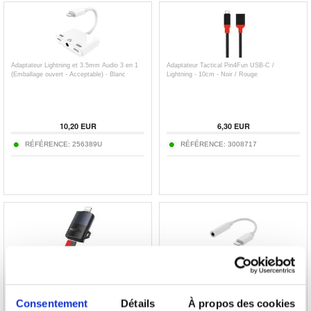
Adaptateur Lightning et 3.5mm Audio 3 en 1
Adaptateur Tactical Pin4Fun USB-C /
(Emballage ouvert - Acceptable) - Blanc
Lightning - 10cm - Noir / Rouge
10,20
EUR
6,30
EUR
RÉFÉRENCE:
256389U
RÉFÉRENCE:
3008717
Yesido GS38 Lecteur de cartes Lightning vers
Epzi Adaptateur audio Lightning vers 3,5 mm
TF pour iPhone et iPad
- 45 mm - Argent
Consentement
Détails
À propos des cookies