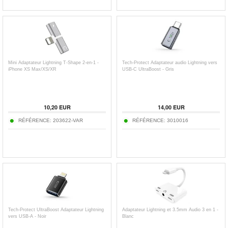
Mini Adaptateur Lightning T-Shape 2-en-1 -
Tech-Protect Adaptateur audio Lightning vers
iPhone XS Max/XS/XR
USB-C UltraBoost - Gris
10,20
EUR
14,00
EUR
RÉFÉRENCE:
203622-VAR
RÉFÉRENCE:
3010016
Tech-Protect UltraBoost Adaptateur Lightning
Adaptateur Lightning et 3.5mm Audio 3 en 1 -
vers USB-A - Noir
Blanc