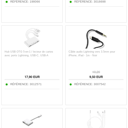
RÉFÉRENCE:
198066
RÉFÉRENCE:
3016698
Hub USB OTG 5-en-1 / lecteur de cartes
Câble audio Lightning vers 3.5mm pour
avec ports Lightning, USB-C, USB-A
iPhone, iPad - 1m - Noir
10,20
17,90
EUR
9,50
EUR
RÉFÉRENCE:
3012571
RÉFÉRENCE:
3007542