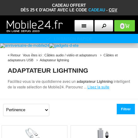
CADEAU OFFERT
DÈS 25 € D'ACHAT AVEC LE CODE
CADEAU
-
CGV
0
POLITIQUE DE RETOUR DE 30 JOURS
«
Retour
Vous êtes ici :
Câbles audio / vidéo et adaptateurs
Câbles et
adaptateurs USB
Adaptateur lightning
ADAPTATEUR LIGHTNING
Facilitez-vous la vie quotidienne avec un
adaptateur Lightning
intelligent
de la vaste sélection de Mobile24. Parcourez
...
Lisez la suite
Filtrer