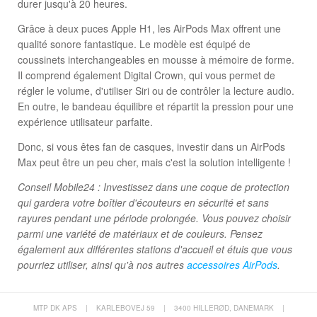
durer jusqu'à 20 heures.
Grâce à deux puces Apple H1, les AirPods Max offrent une
qualité sonore fantastique. Le modèle est équipé de
coussinets interchangeables en mousse à mémoire de forme.
Il comprend également Digital Crown, qui vous permet de
régler le volume, d'utiliser Siri ou de contrôler la lecture audio.
En outre, le bandeau équilibre et répartit la pression pour une
expérience utilisateur parfaite.
Donc, si vous êtes fan de casques, investir dans un AirPods
Max peut être un peu cher, mais c'est la solution intelligente !
Conseil Mobile24 : Investissez dans une coque de protection
qui gardera votre boîtier d'écouteurs en sécurité et sans
rayures pendant une période prolongée. Vous pouvez choisir
parmi une variété de matériaux et de couleurs. Pensez
également aux différentes stations d'accueil et étuis que vous
pourriez utiliser, ainsi qu'à nos autres
accessoires AirPods
.
MTP DK APS
|
KARLEBOVEJ 59
|
3400 HILLERØD, DANEMARK
|