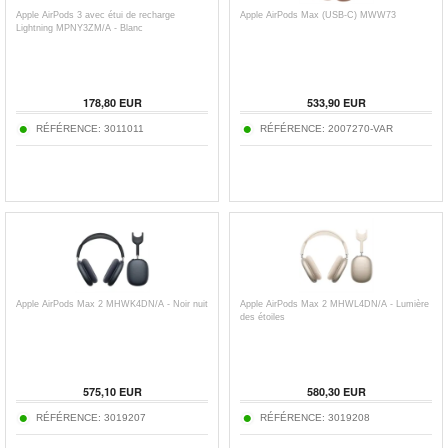
Apple AirPods 3 avec étui de recharge
Apple AirPods Max (USB-C) MWW73
Lightning MPNY3ZM/A - Blanc
178,80
EUR
533,90
EUR
RÉFÉRENCE:
3011011
RÉFÉRENCE:
2007270-VAR
Apple AirPods Max 2 MHWK4DN/A - Noir nuit
Apple AirPods Max 2 MHWL4DN/A - Lumière
des étoiles
575,10
EUR
580,30
EUR
RÉFÉRENCE:
3019207
RÉFÉRENCE:
3019208