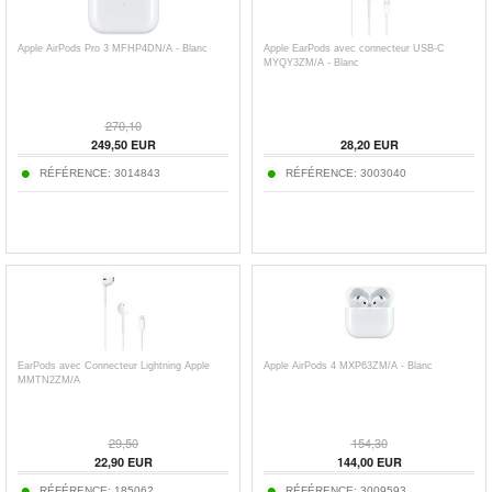
Apple AirPods Pro 3 MFHP4DN/A - Blanc
Apple EarPods avec connecteur USB-C
MYQY3ZM/A - Blanc
270,10
249,50
EUR
28,20
EUR
RÉFÉRENCE:
3014843
RÉFÉRENCE:
3003040
EarPods avec Connecteur Lightning Apple
Apple AirPods 4 MXP63ZM/A - Blanc
MMTN2ZM/A
29,50
154,30
22,90
EUR
144,00
EUR
RÉFÉRENCE:
185062
RÉFÉRENCE:
3009593