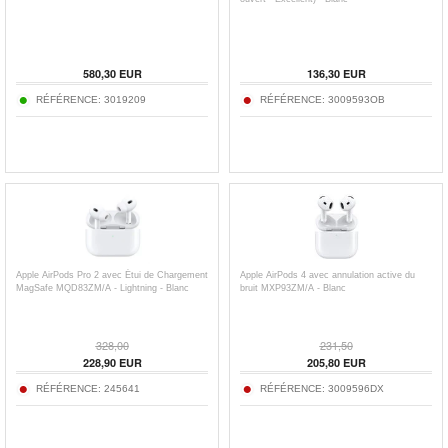
580,30
EUR
136,30
EUR
RÉFÉRENCE:
3019209
RÉFÉRENCE:
3009593OB
Apple AirPods Pro 2 avec Étui de Chargement
Apple AirPods 4 avec annulation active du
MagSafe MQD83ZM/A - Lightning - Blanc
bruit MXP93ZM/A - Blanc
328,00
231,50
228,90
EUR
205,80
EUR
RÉFÉRENCE:
245641
RÉFÉRENCE:
3009596DX