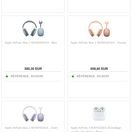
Apple AirPods Max 2 MHWM4DN/A - Bleu
Apple AirPods Max 2 MHWN4DN/A - Orange
580,30
EUR
608,60
EUR
RÉFÉRENCE:
3019206
RÉFÉRENCE:
3019205
Apple AirPods Max 2 MHWP4DN/A - Violet
Apple AirPods 4 MXP63ZM/A (Emballage
ouvert - Excellent) - Blanc