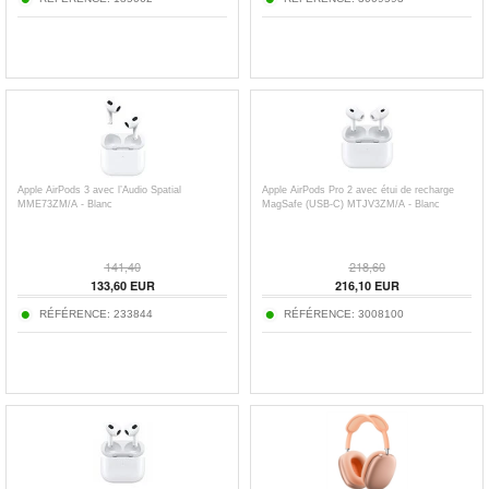
Apple AirPods 3 avec l’Audio Spatial
Apple AirPods Pro 2 avec étui de recharge
MME73ZM/A - Blanc
MagSafe (USB-C) MTJV3ZM/A - Blanc
141,40
218,60
133,60
EUR
216,10
EUR
RÉFÉRENCE:
233844
RÉFÉRENCE:
3008100