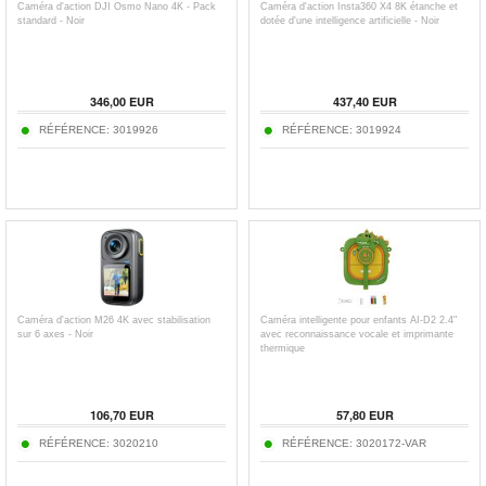
Caméra d'action DJI Osmo Nano 4K - Pack
Caméra d'action Insta360 X4 8K étanche et
standard - Noir
dotée d'une intelligence artificielle - Noir
346,00
EUR
437,40
EUR
RÉFÉRENCE:
3019926
RÉFÉRENCE:
3019924
Caméra d'action M26 4K avec stabilisation
Caméra intelligente pour enfants AI-D2 2.4"
sur 6 axes - Noir
avec reconnaissance vocale et imprimante
thermique
106,70
EUR
57,80
EUR
RÉFÉRENCE:
3020210
RÉFÉRENCE:
3020172-VAR