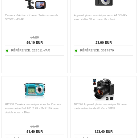
Caméra d'Action 4K avec Télécommande
Appareil photo numérique rétro A1 50MPx
SC002 - 40MP
avec vidéo 4K et zoom 8x - Noir
64,20
59,10
EUR
23,00
EUR
RÉFÉRENCE:
229511-VAR
RÉFÉRENCE:
3017879
HD368 Caméra numérique étanche Caméra
DC226 Appareil photo numérique 8K avec
sous-marine Full HD 2.7K 48MP 16X avec
carte mémoire de 64 Go - 48MP
double écran - Bleu
60,40
51,40
EUR
123,40
EUR