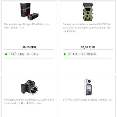
Caméra d'action Akeeyo AKY-710lite pour
Caméra de surveillance solaire PR903W 5K
vélo - 1080p - Noir
avec Wi-Fi et détection de mouvement PIR -
Camouflage
59,10
EUR
75,80
EUR
RÉFÉRENCE:
3018091
RÉFÉRENCE:
3019234
Mini appareil photo numérique D11 avec carte
S70 FPV Caméra pour le pouce Caméra WiFi
mémoire de 64 Go - 48MPx - Noir