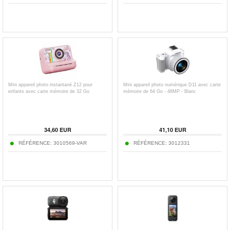
Mini appareil photo instantané Z12 pour
Mini appareil photo numérique D11 avec carte
enfants avec carte mémoire de 32 Go
mémoire de 64 Go - 48MP - Blanc
34,60
EUR
41,10
EUR
RÉFÉRENCE:
3010569-VAR
RÉFÉRENCE:
3012331