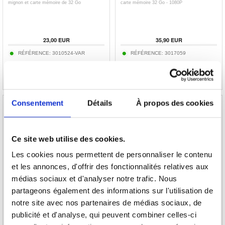
mignon et carte mémoire de 32 Go
carte mémoire 32 Go - 1080P
23,00
EUR
35,90
EUR
RÉFÉRENCE:
3010524-VAR
RÉFÉRENCE:
3017059
Consentement
Détails
À propos des cookies
Ce site web utilise des cookies.
HDV-254KM Caméra vidéo numérique 4K
Mini-caméra rétro S150 avec collier
avec zoom 16X, WiFi - Noir
Les cookies nous permettent de personnaliser le contenu
et les annonces, d'offrir des fonctionnalités relatives aux
21,80
médias sociaux et d'analyser notre trafic. Nous
89,90
EUR
16,70
EUR
partageons également des informations sur l'utilisation de
RÉFÉRENCE:
3015005
RÉFÉRENCE:
3013220-VAR
notre site avec nos partenaires de médias sociaux, de
publicité et d'analyse, qui peuvent combiner celles-ci