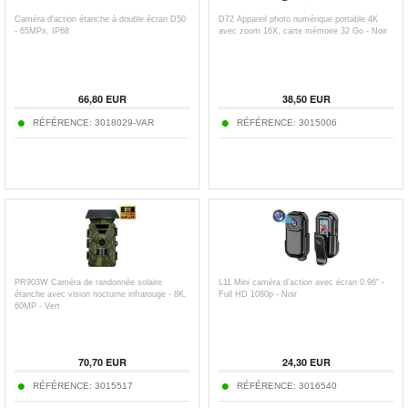
Caméra d'action étanche à double écran D50
D72 Appareil photo numérique portable 4K
- 65MPx, IP68
avec zoom 16X, carte mémoire 32 Go - Noir
66,80
EUR
38,50
EUR
RÉFÉRENCE:
3018029-VAR
RÉFÉRENCE:
3015006
PR903W Caméra de randonnée solaire
L11 Mini caméra d'action avec écran 0.96" -
étanche avec vision nocturne infrarouge - 8K,
Full HD 1080p - Noir
60MP - Vert
70,70
EUR
24,30
EUR
RÉFÉRENCE:
3015517
RÉFÉRENCE:
3016540