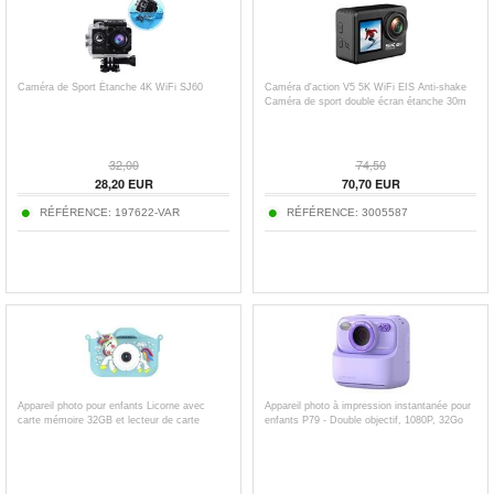
Caméra de Sport Étanche 4K WiFi SJ60
Caméra d'action V5 5K WiFi EIS Anti-shake
Caméra de sport double écran étanche 30m
32,00
74,50
28,20
EUR
70,70
EUR
RÉFÉRENCE:
197622-VAR
RÉFÉRENCE:
3005587
Appareil photo pour enfants Licorne avec
Appareil photo à impression instantanée pour
carte mémoire 32GB et lecteur de carte
enfants P79 - Double objectif, 1080P, 32Go