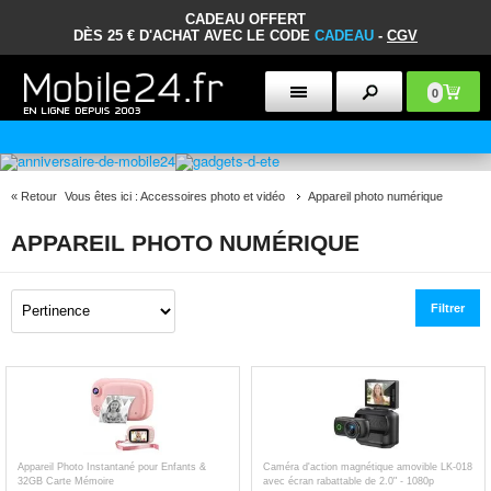
CADEAU OFFERT
DÈS 25 € D'ACHAT AVEC LE CODE
CADEAU
-
CGV
0
POLITIQUE DE RETOUR DE 30 JOURS
«
Retour
Vous êtes ici :
Accessoires photo et vidéo
Appareil photo numérique
APPAREIL PHOTO NUMÉRIQUE
Filtrer
Appareil Photo Instantané pour Enfants &
Caméra d'action magnétique amovible LK-018
32GB Carte Mémoire
avec écran rabattable de 2.0" - 1080p