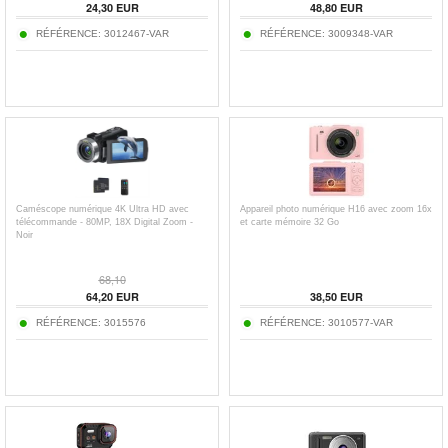
24,30
EUR
48,80
EUR
RÉFÉRENCE:
3012467-VAR
RÉFÉRENCE:
3009348-VAR
Caméscope numérique 4K Ultra HD avec
Appareil photo numérique H16 avec zoom 16x
télécommande - 80MP, 18X Digital Zoom -
et carte mémoire 32 Go
Noir
68,10
64,20
EUR
38,50
EUR
RÉFÉRENCE:
3015576
RÉFÉRENCE:
3010577-VAR