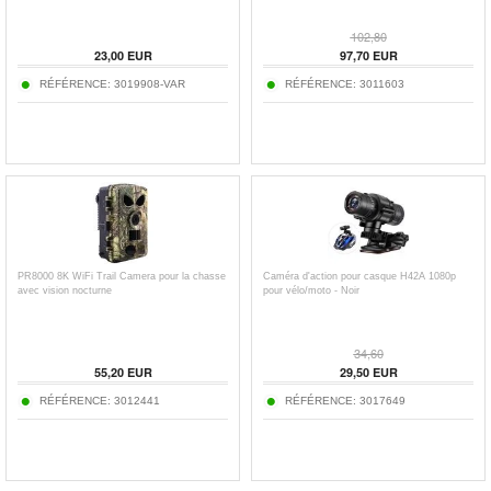
102,80
23,00
EUR
97,70
EUR
RÉFÉRENCE:
3019908-VAR
RÉFÉRENCE:
3011603
PR8000 8K WiFi Trail Camera pour la chasse
Caméra d'action pour casque H42A 1080p
avec vision nocturne
pour vélo/moto - Noir
34,60
55,20
EUR
29,50
EUR
RÉFÉRENCE:
3012441
RÉFÉRENCE:
3017649