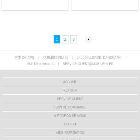
2
3
1
MTP DK APS
|
KARLEBOVEJ 59
|
3400 HILLERØD, DANEMARK
|
VAT: DK 37860220
|
SERVICE.CLIENT@MOBILE24.FR
ACCUEIL
RETOUR
SERVICE CLIENT
SUIVI DE COMMANDE
A PROPOS DE NOUS
CLUB24
AIDE RÉPARATION