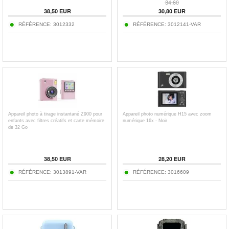
34,60
38,50
EUR
30,80
EUR
RÉFÉRENCE:
3012332
RÉFÉRENCE:
3012141-VAR
Appareil photo à tirage instantané Z900 pour
Appareil photo numérique H15 avec zoom
enfants avec filtres créatifs et carte mémoire
numérique 16x - Noir
de 32 Go
38,50
EUR
28,20
EUR
RÉFÉRENCE:
3013891-VAR
RÉFÉRENCE:
3016609