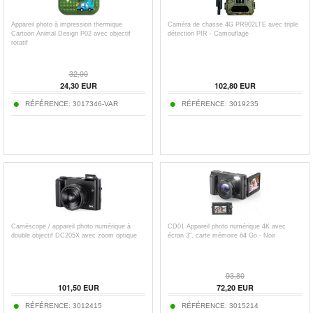
Appareil photo à impression thermique
Caméra de chasse 4G PR902LTE avec triple
Cartoon Animal Design P02 avec objectif
détection PIR - Camouflage
rotatif
32,00
24,30
EUR
102,80
EUR
RÉFÉRENCE:
3017346-VAR
RÉFÉRENCE:
3019235
Caméscope / appareil photo numérique à
CD01 Appareil photo numérique 4K avec
double objectif DC205X avec zoom optique
écran 3", carte mémoire 64 Go - Noir
93,80
101,50
EUR
72,20
EUR
RÉFÉRENCE:
3012415
RÉFÉRENCE:
3015214