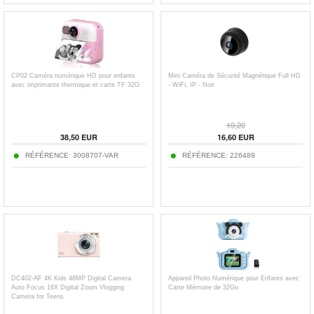
CP02 Caméra numérique HD pour enfants
Mini Caméra de Sécurité Magnétique Full HD
avec imprimante thermique et carte TF 32G
- WiFi, IP - Noir
19,20
38,50
EUR
16,60
EUR
RÉFÉRENCE:
3008707-VAR
RÉFÉRENCE:
226489
DC402-AF 4K Kids 48MP Digital Camera
Appareil Photo Numérique pour Enfants avec
Auto Focus 16X Digital Zoom Vlogging
Carte Mémoire de 32Go
Camera for Teens