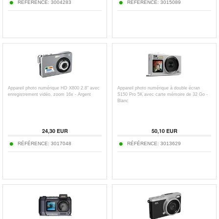
RÉFÉRENCE:
3004283
RÉFÉRENCE:
3015089
Appareil photo numérique HD X800 2.8" avec
Appareil photo numérique à double écran
enregistrement vidéo, zoom 16x - Argent
S150 Pro 5K avec carte mémoire de 32 Go -
Blanc
24,30
EUR
50,10
EUR
RÉFÉRENCE:
3017048
RÉFÉRENCE:
3013629