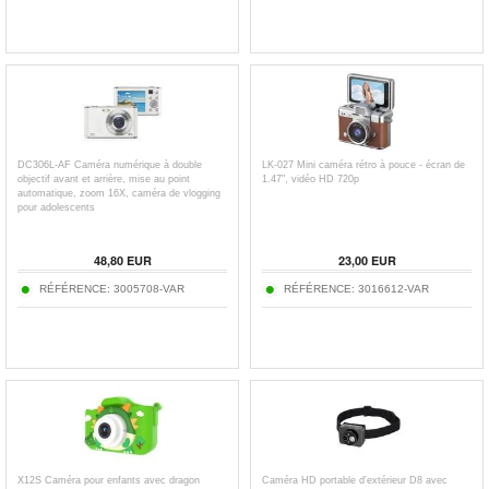
DC306L-AF Caméra numérique à double
LK-027 Mini caméra rétro à pouce - écran de
objectif avant et arrière, mise au point
1.47", vidéo HD 720p
automatique, zoom 16X, caméra de vlogging
pour adolescents
48,80
EUR
23,00
EUR
RÉFÉRENCE:
3005708-VAR
RÉFÉRENCE:
3016612-VAR
X12S Caméra pour enfants avec dragon
Caméra HD portable d'extérieur D8 avec