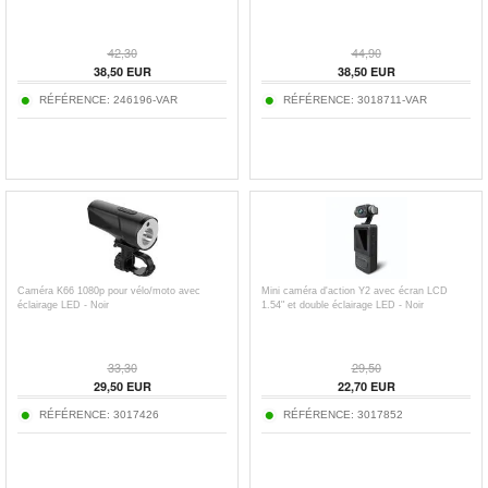
42,30
44,90
38,50
EUR
38,50
EUR
RÉFÉRENCE:
246196-VAR
RÉFÉRENCE:
3018711-VAR
Caméra K66 1080p pour vélo/moto avec
Mini caméra d'action Y2 avec écran LCD
éclairage LED - Noir
1.54" et double éclairage LED - Noir
33,30
29,50
29,50
EUR
22,70
EUR
RÉFÉRENCE:
3017426
RÉFÉRENCE:
3017852