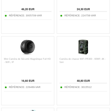
46,20
EUR
24,30
EUR
RÉFÉRENCE:
3005709-VAR
RÉFÉRENCE:
224758-VAR
Mini Caméra de Sécurité Magnétique Full HD
Caméra de chasse WiFi PR300 - 60MP, 4K -
- WiFi, IP
Vert
16,60
EUR
48,80
EUR
RÉFÉRENCE:
226489-VAR
RÉFÉRENCE:
3015512