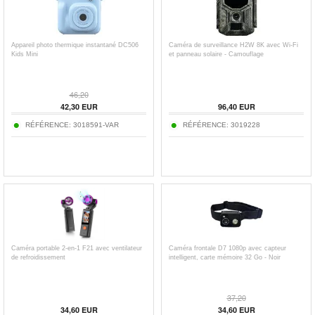
Appareil photo thermique instantané DC506
Caméra de surveillance H2W 8K avec Wi-Fi
Kids Mini
et panneau solaire - Camouflage
46,20
42,30
EUR
96,40
EUR
RÉFÉRENCE:
3018591-VAR
RÉFÉRENCE:
3019228
Caméra portable 2-en-1 F21 avec ventilateur
Caméra frontale D7 1080p avec capteur
de refroidissement
intelligent, carte mémoire 32 Go - Noir
37,20
34,60
EUR
34,60
EUR