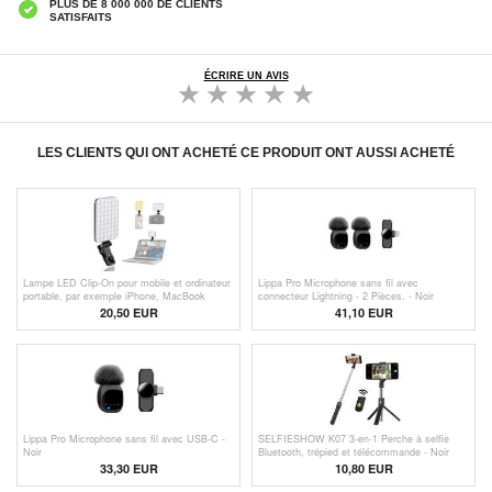
PLUS DE 8 000 000 DE CLIENTS
SATISFAITS
ÉCRIRE UN AVIS
LES CLIENTS QUI ONT ACHETÉ CE PRODUIT ONT AUSSI ACHETÉ
Lampe LED Clip-On pour mobile et ordinateur
Lippa Pro Microphone sans fil avec
portable, par exemple iPhone, MacBook
connecteur Lightning - 2 Pièces. - Noir
20,50 EUR
41,10 EUR
Lippa Pro Microphone sans fil avec USB-C -
SELFIESHOW K07 3-en-1 Perche à selfie
Noir
Bluetooth, trépied et télécommande - Noir
33,30 EUR
10,80
EUR