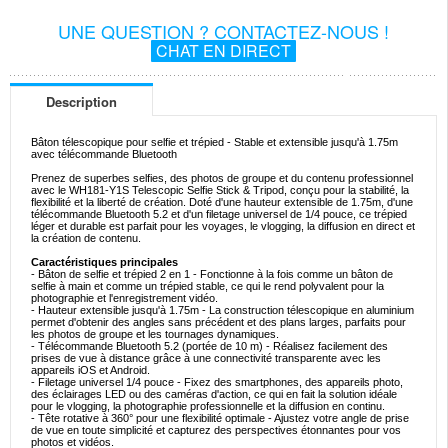
UNE QUESTION ? CONTACTEZ-NOUS !
CHAT EN DIRECT
Description
Bâton télescopique pour selfie et trépied - Stable et extensible jusqu'à 1.75m
avec télécommande Bluetooth
Prenez de superbes selfies, des photos de groupe et du contenu professionnel
avec le WH181-Y1S Telescopic Selfie Stick & Tripod, conçu pour la stabilité, la
flexibilité et la liberté de création. Doté d'une hauteur extensible de 1.75m, d'une
télécommande Bluetooth 5.2 et d'un filetage universel de 1/4 pouce, ce trépied
léger et durable est parfait pour les voyages, le vlogging, la diffusion en direct et
la création de contenu.
Caractéristiques principales
- Bâton de selfie et trépied 2 en 1 - Fonctionne à la fois comme un bâton de
selfie à main et comme un trépied stable, ce qui le rend polyvalent pour la
photographie et l'enregistrement vidéo.
- Hauteur extensible jusqu'à 1.75m - La construction télescopique en aluminium
permet d'obtenir des angles sans précédent et des plans larges, parfaits pour
les photos de groupe et les tournages dynamiques.
- Télécommande Bluetooth 5.2 (portée de 10 m) - Réalisez facilement des
prises de vue à distance grâce à une connectivité transparente avec les
appareils iOS et Android.
- Filetage universel 1/4 pouce - Fixez des smartphones, des appareils photo,
des éclairages LED ou des caméras d'action, ce qui en fait la solution idéale
pour le vlogging, la photographie professionnelle et la diffusion en continu.
- Tête rotative à 360° pour une flexibilité optimale - Ajustez votre angle de prise
de vue en toute simplicité et capturez des perspectives étonnantes pour vos
photos et vidéos.