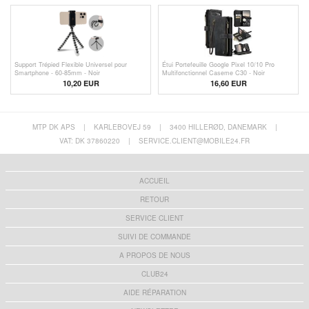
Support Trépied Flexible Universel pour
Étui Portefeuille Google Pixel 10/10 Pro
Smartphone - 60-85mm - Noir
Multifonctionnel Caseme C30 - Noir
10,20
EUR
16,60 EUR
MTP DK APS
|
KARLEBOVEJ 59
|
3400 HILLERØD, DANEMARK
|
VAT: DK 37860220
|
SERVICE.CLIENT@MOBILE24.FR
ACCUEIL
RETOUR
SERVICE CLIENT
SUIVI DE COMMANDE
A PROPOS DE NOUS
CLUB24
AIDE RÉPARATION