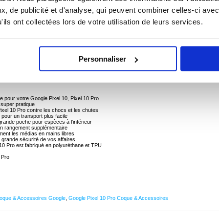
 ? CONTACTEZ-NOUS !
CHAT EN DIRECT
, de publicité et d'analyse, qui peuvent combiner celles-ci avec
ils ont collectées lors de votre utilisation de leurs services.
0 pour Google Pixel 10, Pixel 10 Pro
 Google Pixel 10, Pixel 10 Pro apporte une protection complète exceptionnelle et un design
Personnaliser
riquée en polyuréthane de qualité supérieure, renforcée par une coque intérieure en TPU
e Google Pixel 10, Pixel 10 Pro. Pendant ce temps, l'étui portefeuille Caseme C30 est doté d
mpartiment pour billets à l'intérieur et d'une poche extérieure zippée, le tout protégé par
me pour votre Google Pixel 10, Pixel 10 Pro
t super pratique
ixel 10 Pro contre les chocs et les chutes
pour un transport plus facile
rande poche pour espèces à l'intérieur
 un rangement supplémentaire
ement les médias en mains libres
 grande sécurité de vos affaires
l 10 Pro est fabriqué en polyuréthane et TPU
 Pro
oque & Accessoires Google
,
Google Pixel 10 Pro Coque & Accessoires