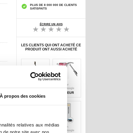
PLUS DE 8 000 000 DE CLIENTS
SATISFAITS
ÉCRIRE UN AVIS
LES CLIENTS QUI ONT ACHETÉ CE
PRODUIT ONT AUSSI ACHETÉ
Bâton selfie /
Protecteur
trépied
d'écran Google
télescopique
Pixel 10 en verre
19,70
EUR
8,90 EUR
À propos des cookies
avec support
trempé - 9H -
pour téléphone -
Case Friendly -
1.75m - Noir
Transparente
nnalités relatives aux médias
Étui portefeuille
Protection
Google Pixel
d'écran Google
on de notre site avec nos