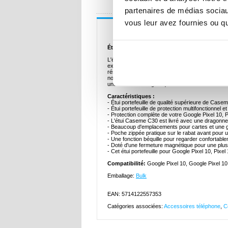
UNE QUESTION
partenaires de médias sociaux
vous leur avez fournies ou qu'
Description
Étui Portefeuille Multifonctionnel Caseme C3
L'étui portefeuille multifonction Caseme C30 pour
exclusif et raffiné. Cette coque élégante est fab
résistant aux chocs qui épouse parfaitement votr
nombreux emplacements pour cartes, d'un grand co
une fermeture magnétique sécurisée.
Caractéristiques :
- Étui portefeuille de qualité supérieure de Case
- Étui portefeuille de protection multifonctionnel e
- Protection complète de votre Google Pixel 10, P
- L'étui Caseme C30 est livré avec une dragonne 
- Beaucoup d'emplacements pour cartes et une g
- Poche zippée pratique sur le rabat avant pour
- Une fonction béquille pour regarder confortabl
- Doté d'une fermeture magnétique pour une plus
- Cet étui portefeuille pour Google Pixel 10, Pixe
Compatibilité:
Google Pixel 10, Google Pixel 10
Emballage:
Bulk
EAN: 5714122557353
Catégories associées:
Accessoires téléphone
,
C