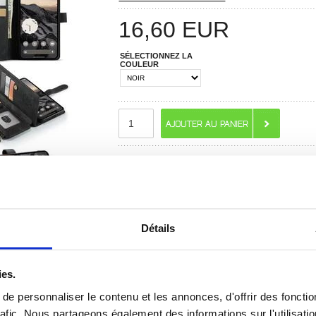
16,60
EUR
SÉLECTIONNEZ LA
COULEUR
RECOMMANDÉS PAR MOBILE24
Détails
ies.
e personnaliser le contenu et les annonces, d'offrir des fonctio
rafic. Nous partageons également des informations sur l'utilisati