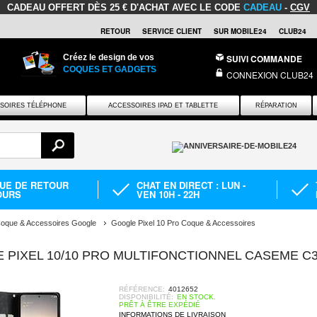
CADEAU OFFERT
DÈS 25 € D'ACHAT AVEC LE CODE
CADEAU
-
CGV
RETOUR
SERVICE CLIENT
SUR MOBILE24
CLUB24
Créez le design de vos
SUIVI COMMANDE
COQUES ET GADGETS
CONNEXION CLUB24
SOIRES TÉLÉPHONE
ACCESSOIRES IPAD ET TABLETTE
RÉPARATION
QUE DE RETOUR
CHAT EN DIRECT : LUN -
OURS
VEN 10H - 22H
oque & Accessoires Google
Google Pixel 10 Pro Coque & Accessoires
 PIXEL 10/10 PRO MULTIFONCTIONNEL CASEME C3
RÉFÉRENCE:
4012652
DISPONIBILITÉ:
EN STOCK.
PRÊT À ÊTRE EXPÉDIÉ
INFORMATIONS DE LIVRAISON