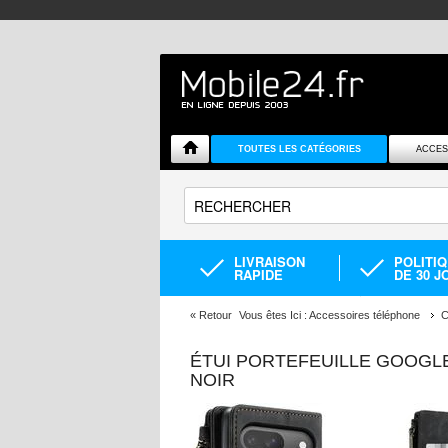
TOUTES LES CATÉGORIES
ACCES
LIVRAISON
POLITI
RAPIDE
DE 30 J
«
Retour
Vous êtes Ici :
Accessoires téléphone
C
ÉTUI PORTEFEUILLE GOOGLE
NOIR