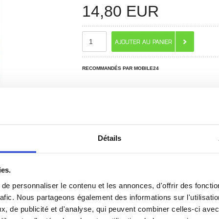
14,80
EUR
RECOMMANDÉS PAR MOBILE24
Détails
ies.
 ? CONTACTEZ-NOUS !
CHAT EN DIRECT
e personnaliser le contenu et les annonces, d'offrir des fonctio
rafic. Nous partageons également des informations sur l'utilisati
, de publicité et d'analyse, qui peuvent combiner celles-ci avec