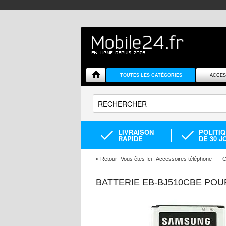
TOUTES LES CATÉGORIES
ACCES
LIVRAISON
POLITI
RAPIDE
DE 30 J
«
Retour
Vous êtes Ici :
Accessoires téléphone
C
BATTERIE EB-BJ510CBE POU