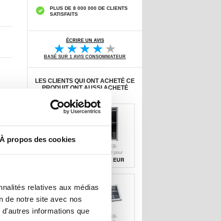
PLUS DE 8 000 000 DE CLIENTS
SATISFAITS
ÉCRIRE UN AVIS
BASÉ SUR 1 AVIS CONSOMMATEUR
LES CLIENTS QUI ONT ACHETÉ CE
PRODUIT ONT AUSSI ACHETÉ
À propos des cookies
Batterie EB-
Batterie EB-
BG531BBE pour
BN910BB pour
Samsung Galaxy
Samsung Galaxy
14,90
EUR
12,70 EUR
J5, J3 (2016),
Note 4 - Bulk
Grand Prime VE
nnalités relatives aux médias
on de notre site avec nos
 d'autres informations que
Batterie EB-
Batterie EB-