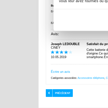
vous leur avez fournies ou qu'
Batterie d'Origine EB-BJ510CBE pour Samsung
Emballage:
Bulk
EAN: 5712579762498
Avis:
Joseph LEDOUBLE
Satisfait du p
CINEY
Cette batterie 
d'origine.Ce qu
10.05.2019
smartphone.Enti
Écrire un avis
Catégories associées:
Accessoires téléphone
,
C