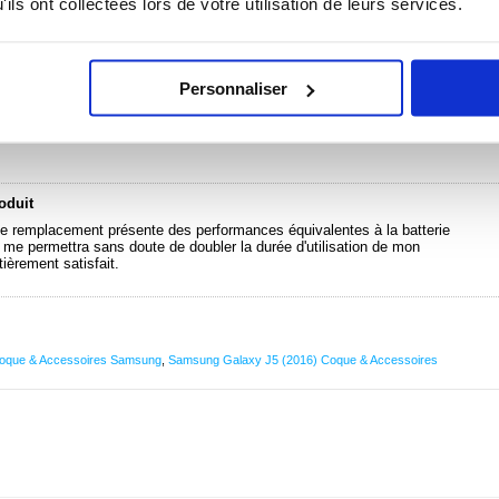
ils ont collectées lors de votre utilisation de leurs services.
 Galaxy J5 (2016) - 3100 mAh - Li-Ion - 3.85V
Personnaliser
roduit
de remplacement présente des performances équivalentes à la batterie
i me permettra sans doute de doubler la durée d'utilisation de mon
èrement satisfait.
oque & Accessoires Samsung
,
Samsung Galaxy J5 (2016) Coque & Accessoires