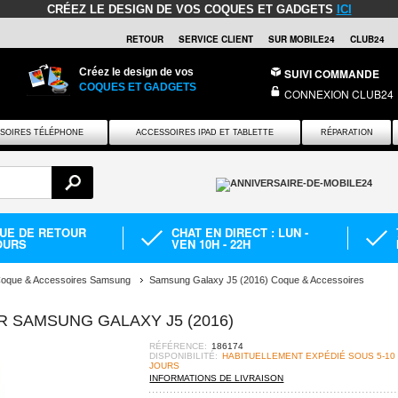
CRÉEZ LE DESIGN DE VOS COQUES ET GADGETS
ICI
RETOUR
SERVICE CLIENT
SUR MOBILE24
CLUB24
Créez le design de vos
SUIVI COMMANDE
COQUES ET GADGETS
CONNEXION CLUB24
SOIRES TÉLÉPHONE
ACCESSOIRES IPAD ET TABLETTE
RÉPARATION
QUE DE RETOUR
CHAT EN DIRECT : LUN -
OURS
VEN 10H - 22H
oque & Accessoires Samsung
Samsung Galaxy J5 (2016) Coque & Accessoires
R SAMSUNG GALAXY J5 (2016)
RÉFÉRENCE:
186174
DISPONIBILITÉ:
HABITUELLEMENT EXPÉDIÉ SOUS 5-10
JOURS
INFORMATIONS DE LIVRAISON