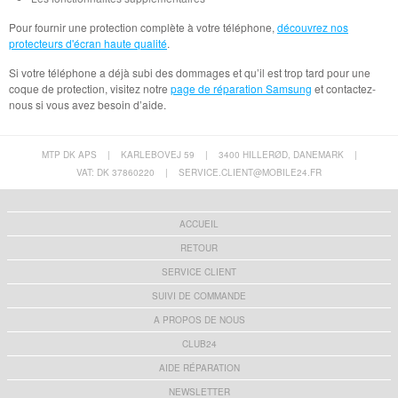
Pour fournir une protection complète à votre téléphone,
découvrez nos
protecteurs d'écran haute qualité
.
Si votre téléphone a déjà subi des dommages et qu’il est trop tard pour une
coque de protection, visitez notre
page de réparation Samsung
et contactez-
nous si vous avez besoin d’aide.
MTP DK APS
|
KARLEBOVEJ 59
|
3400 HILLERØD, DANEMARK
|
VAT: DK 37860220
|
SERVICE.CLIENT@MOBILE24.FR
ACCUEIL
RETOUR
SERVICE CLIENT
SUIVI DE COMMANDE
A PROPOS DE NOUS
CLUB24
AIDE RÉPARATION
NEWSLETTER