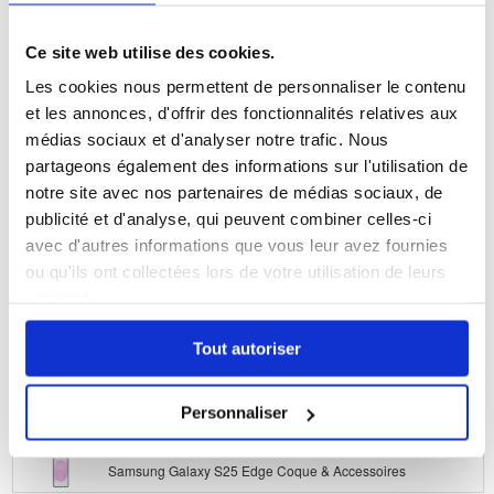
Samsung Galaxy A13 Coque & Accessoires
Ce site web utilise des cookies.
Les cookies nous permettent de personnaliser le contenu
Samsung Galaxy A04s Coque & Accessoires
et les annonces, d'offrir des fonctionnalités relatives aux
Samsung Galaxy A42 5G Coque & Accessoires
médias sociaux et d'analyser notre trafic. Nous
partageons également des informations sur l'utilisation de
Samsung Galaxy Z Fold3 5G Coque & Accessoires
notre site avec nos partenaires de médias sociaux, de
publicité et d'analyse, qui peuvent combiner celles-ci
Samsung Galaxy Z Flip3 5G Coque & Accessoires
avec d'autres informations que vous leur avez fournies
ou qu'ils ont collectées lors de votre utilisation de leurs
Samsung Galaxy S21 Ultra 5G Coque & Accessoires
services.
Samsung Galaxy S21+ 5G Coque & Accessoires
Tout autoriser
Samsung Galaxy S21 5G Coque & Accessoires
Personnaliser
Samsung Galaxy S24 FE Coque & Accessoires
Samsung Galaxy S25 Edge Coque & Accessoires