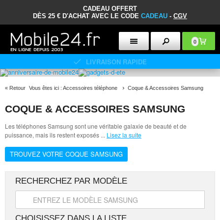
CADEAU OFFERT
DÈS 25 € D'ACHAT AVEC LE CODE
CADEAU
-
CGV
0
POLITIQUE DE RETOUR DE 30 JOURS
«
Retour
Vous êtes ici :
Accessoires téléphone
Coque & Accessoires Samsung
COQUE & ACCESSOIRES SAMSUNG
Les téléphones Samsung sont une véritable galaxie de beauté et de
puissance, mais ils restent exposés
...
Lisez la suite
TROUVEZ VOTRE COQUE SAMSUNG
RECHERCHEZ PAR MODÈLE
CHOISISSEZ DANS LA LISTE