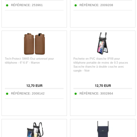
RÉFÉRENCE:
253961
RÉFÉRENCE:
2009208
Tech-Protect SM65 Étui universel pour
Pochette en PVC étanche IPX8 pour
téléphone - 6"-6.9" - Marron
téléphone portable de moins de 9,5 pouces
Sacoche étanche à double couche avec
sangle - Noir
12,70
EUR
12,70
EUR
RÉFÉRENCE:
2008142
RÉFÉRENCE:
3002864