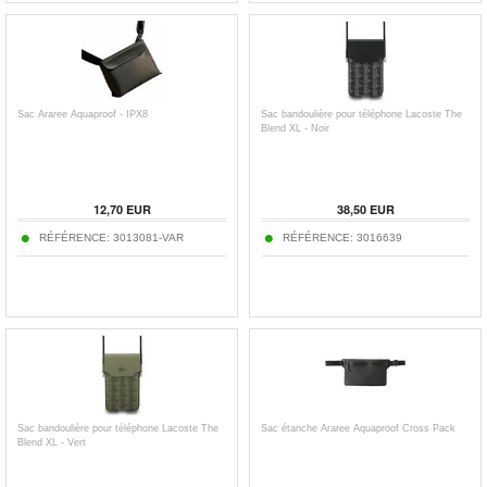
Sac Araree Aquaproof - IPX8
Sac bandoulière pour téléphone Lacoste The
Blend XL - Noir
12,70
EUR
38,50
EUR
RÉFÉRENCE:
3013081-VAR
RÉFÉRENCE:
3016639
Sac bandoulière pour téléphone Lacoste The
Sac étanche Araree Aquaproof Cross Pack
Blend XL - Vert