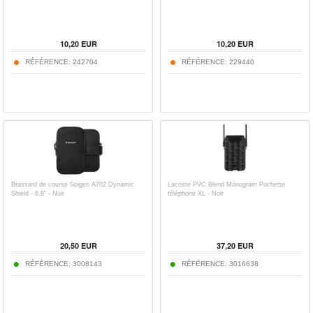
10,20
EUR
10,20
EUR
RÉFÉRENCE:
242704
RÉFÉRENCE:
229440
Brassard de course Spigen A702 Dynamic
Lacoste PVC Blend Monogram Pochette
Shield - 6.8" - Noir
téléphone XL - Noir
20,50
EUR
37,20
EUR
RÉFÉRENCE:
3008143
RÉFÉRENCE:
3016638