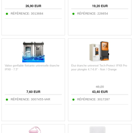
26,90
EUR
19,20
EUR
RÉFÉRENCE:
3013684
RÉFÉRENCE:
226654
Valise gonflable flottante universelle étanche
Étui étanche universel Tech-Protect IPX8 Pro
IPX8 - 7.5"
pour plongée 4.7-6.9" - Noir / Orange
46,20
7,60
EUR
43,40
EUR
RÉFÉRENCE:
3007455-VAR
RÉFÉRENCE:
3017287