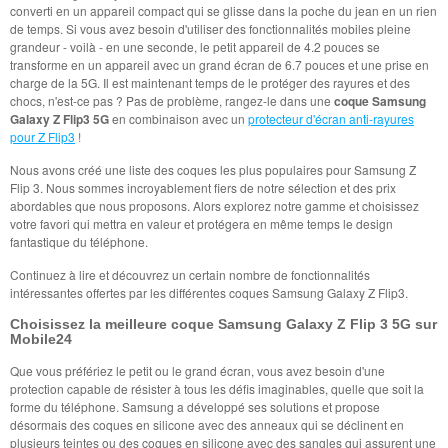
converti en un appareil compact qui se glisse dans la poche du jean en un rien
de temps. Si vous avez besoin d'utiliser des fonctionnalités mobiles pleine
grandeur - voilà - en une seconde, le petit appareil de 4.2 pouces se
transforme en un appareil avec un grand écran de 6.7 pouces et une prise en
charge de la 5G. Il est maintenant temps de le protéger des rayures et des
chocs, n'est-ce pas ? Pas de problème, rangez-le dans une
coque Samsung
Galaxy Z Flip3 5G
en combinaison avec un
protecteur d'écran anti-rayures
pour Z Flip3
!
Nous avons créé une liste des coques les plus populaires pour Samsung Z
Flip 3. Nous sommes incroyablement fiers de notre sélection et des prix
abordables que nous proposons. Alors explorez notre gamme et choisissez
votre favori qui mettra en valeur et protégera en même temps le design
fantastique du téléphone.
Continuez à lire et découvrez un certain nombre de fonctionnalités
intéressantes offertes par les différentes coques Samsung Galaxy Z Flip3.
Choisissez la meilleure coque Samsung Galaxy Z Flip 3 5G sur
Mobile24
Que vous préfériez le petit ou le grand écran, vous avez besoin d'une
protection capable de résister à tous les défis imaginables, quelle que soit la
forme du téléphone. Samsung a développé ses solutions et propose
désormais des coques en silicone avec des anneaux qui se déclinent en
plusieurs teintes ou des coques en silicone avec des sangles qui assurent une