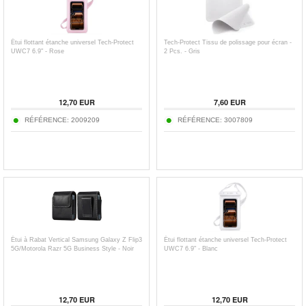
Étui flottant étanche universel Tech-Protect
Tech-Protect Tissu de polissage pour écran -
UWC7 6.9" - Rose
2 Pcs. - Gris
12,70
EUR
7,60
EUR
RÉFÉRENCE:
2009209
RÉFÉRENCE:
3007809
Étui à Rabat Vertical Samsung Galaxy Z Flip3
Étui flottant étanche universel Tech-Protect
5G/Motorola Razr 5G Business Style - Noir
UWC7 6.9" - Blanc
12,70
EUR
12,70
EUR