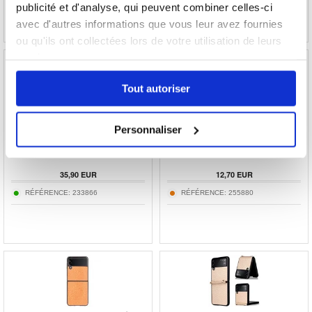
publicité et d'analyse, qui peuvent combiner celles-ci
avec d'autres informations que vous leur avez fournies
ou qu'ils ont collectées lors de votre utilisation de leurs
services.
Tout autoriser
Coque Samsung Galaxy Z Flip3 5G en
Coque Hybride Samsung Galaxy Z Flip3 5G
Aramide EF-XF711SBEGWW - Noire
Série Pearl - Transparente
Personnaliser
35,90
EUR
12,70
EUR
RÉFÉRENCE:
233866
RÉFÉRENCE:
255880