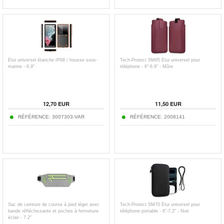
Étui universel étanche IP68 / housse sous-
Tech-Protect SM65 Étui universel pour
marine - 6.9"
téléphone - 6"-6.9" - Mûre
12,70
EUR
11,50
EUR
RÉFÉRENCE:
3007303-VAR
RÉFÉRENCE:
2008141
Sac de ceinture de course à pied léger avec
Tech-Protect SM70 Étui universel pour
bande réfléchissante et poches à fermeture
téléphone portable - 6"-7.2" - Noir
éclair - 7.2"