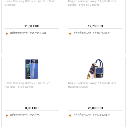
Coque Samsung Galaxy Z Flip3 5G - Série
Coque Samsung Galaxy Z Flip3 5G avec
Crocodile
Lanière - Fibre de Carbone
11,50
EUR
12,70
EUR
RÉFÉRENCE:
231653-VAR
RÉFÉRENCE:
235847-VAR
Coque Samsung Galaxy Z Flip3 5G en
Coque Samsung Galaxy Z Flip3 5G GKK
Plastique - Transparente
Handbag Design
8,90
EUR
23,00
EUR
RÉFÉRENCE:
255875
RÉFÉRENCE:
245499-VAR