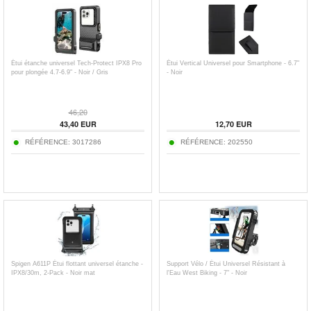
Étui étanche universel Tech-Protect IPX8 Pro
Étui Vertical Universel pour Smartphone - 6.7"
pour plongée 4.7-6.9" - Noir / Gris
- Noir
46,20
43,40
EUR
12,70
EUR
RÉFÉRENCE:
3017286
RÉFÉRENCE:
202550
Spigen A611P Étui flottant universel étanche -
Support Vélo / Étui Universel Résistant à
IPX8/30m, 2-Pack - Noir mat
l'Eau West Biking - 7" - Noir