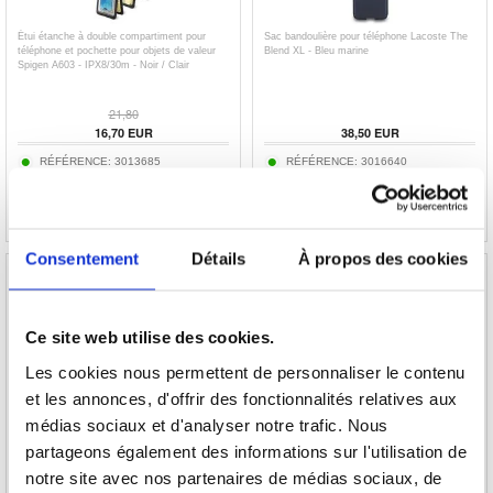
Étui étanche à double compartiment pour
Sac bandoulière pour téléphone Lacoste The
téléphone et pochette pour objets de valeur
Blend XL - Bleu marine
Spigen A603 - IPX8/30m - Noir / Clair
21,80
16,70
EUR
38,50
EUR
RÉFÉRENCE:
3013685
RÉFÉRENCE:
3016640
Consentement
Détails
À propos des cookies
Ce site web utilise des cookies.
Batterie EB-BF711ABY pour Samsung Galaxy
Batterie EB-BF712ABY pour Samsung Galaxy
Les cookies nous permettent de personnaliser le contenu
Z Flip3 5G - 2370mAh
Z Flip3 5G - 930mAh
et les annonces, d'offrir des fonctionnalités relatives aux
médias sociaux et d'analyser notre trafic. Nous
partageons également des informations sur l'utilisation de
30,80
EUR
28,20
EUR
notre site avec nos partenaires de médias sociaux, de
RÉFÉRENCE:
269870
RÉFÉRENCE:
269871