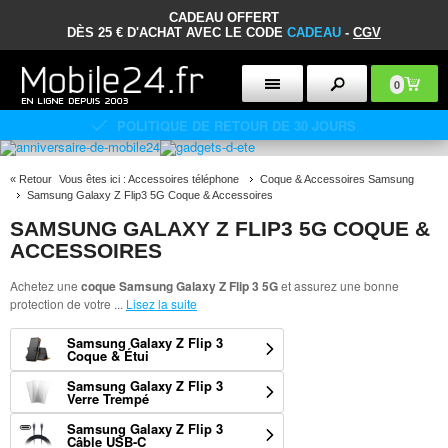
CADEAU OFFERT
DÈS 25 € D'ACHAT AVEC LE CODE
CADEAU
-
CGV
0
POLITIQUE DE RETOUR DE 30 JOURS
«
Retour
Vous êtes ici :
Accessoires téléphone
Coque & Accessoires Samsung
Samsung Galaxy Z Flip3 5G Coque & Accessoires
SAMSUNG GALAXY Z FLIP3 5G COQUE &
ACCESSOIRES
Achetez une
coque Samsung Galaxy Z Flip 3 5G
et assurez une bonne
protection de votre
...
Lisez la suite
Samsung Galaxy Z Flip 3
Coque & Étui
Samsung Galaxy Z Flip 3
Verre Trempé
Samsung Galaxy Z Flip 3
Câble USB-C