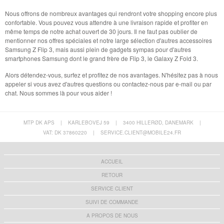
Nous offrons de nombreux avantages qui rendront votre shopping encore plus
confortable. Vous pouvez vous attendre à une livraison rapide et profiter en
même temps de notre achat ouvert de 30 jours. Il ne faut pas oublier de
mentionner nos offres spéciales et notre large sélection d'autres accessoires
Samsung Z Flip 3, mais aussi plein de gadgets sympas pour d'autres
smartphones Samsung dont le grand frère de Flip 3, le Galaxy Z Fold 3.
Alors détendez-vous, surfez et profitez de nos avantages. N'hésitez pas à nous
appeler si vous avez d'autres questions ou contactez-nous par e-mail ou par
chat. Nous sommes là pour vous aider !
MTP DK APS
|
KARLEBOVEJ 59
|
3400 HILLERØD, DANEMARK
|
VAT: DK 37860220
|
SERVICE.CLIENT@MOBILE24.FR
ACCUEIL
RETOUR
SERVICE CLIENT
SUIVI DE COMMANDE
A PROPOS DE NOUS