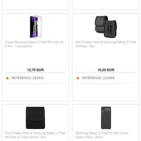
Coque Samsung Galaxy Z Flip3 5G Imak Air
Étui à Rabat Vertical Samsung Galaxy Z Flip3
II Pro - Transparente
5G/Flip4 - Noir
12,70
EUR
10,20
EUR
RÉFÉRENCE:
232631
RÉFÉRENCE:
242699
Étui à Rabat Vertical Samsung Galaxy Z Flip3
Samsung Galaxy Z Flip3 5G Slim Cover -
5G/Flip4 en Tissu Oxford - Noir
Carbon Fiber - Black