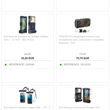
Étui Étanche Universel de Plongée Shellbox
TELESIN Étui de plongée universel pour
Gen.2 - 4.7-6.8" - Bleu Foncé
smartphones avec commandes compatibles
Bluetooth - Noir
34,60
74,50
33,20
EUR
70,70
EUR
RÉFÉRENCE:
229349
RÉFÉRENCE:
3014292
Étui Étanche Universel Spigen A601 - 6.8" - 2
Étui Étanche Universel de Plongée Tech-