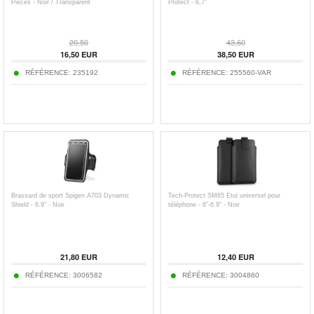
Pièces - Noir / Transparent
Protect - 6,7"
20,50
43,60
16,50
EUR
38,50
EUR
RÉFÉRENCE:
235192
RÉFÉRENCE:
255560-VAR
Brassard de sport Spigen A703 Dynamic
Tech-Protect SM65 Étui universel pour
Shield - 6.9" - Noir
téléphone - 6"-6.9" - Noir
21,80
EUR
12,40
EUR
RÉFÉRENCE:
3006582
RÉFÉRENCE:
3004860