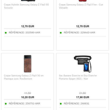
Coque Hybride Samsung Galaxy Z Flip3 5G
Coque Samsung Galaxy Z Flip3 Fine - Cuir
Texturée
Véritable
12,70
EUR
12,70
EUR
RÉFÉRENCE:
232590-VAR
RÉFÉRENCE:
229443-VAR
Coque Samsung Galaxy Z Flip3 5G en
Sac Banane Étanche et Étui Étanche
Plastique avec Revêtement
Flottante Spigen A621 - Noir
11,50
21,80
10,20
EUR
17,90
EUR
RÉFÉRENCE:
256751-VAR
RÉFÉRENCE:
246631