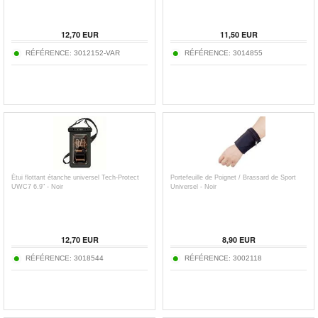
12,70
EUR
11,50
EUR
RÉFÉRENCE:
3012152-VAR
RÉFÉRENCE:
3014855
Étui flottant étanche universel Tech-Protect
Portefeuille de Poignet / Brassard de Sport
UWC7 6.9" - Noir
Universel - Noir
12,70
EUR
8,90
EUR
RÉFÉRENCE:
3018544
RÉFÉRENCE:
3002118