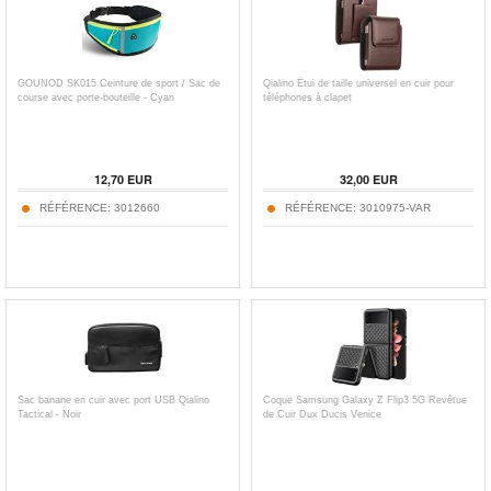
GOUNOD SK015 Ceinture de sport / Sac de
Qialino Étui de taille universel en cuir pour
course avec porte-bouteille - Cyan
téléphones à clapet
12,70
EUR
32,00
EUR
RÉFÉRENCE:
3012660
RÉFÉRENCE:
3010975-VAR
Sac banane en cuir avec port USB Qialino
Coque Samsung Galaxy Z Flip3 5G Revêtue
Tactical - Noir
de Cuir Dux Ducis Venice