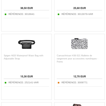
38,50
EUR
25,60
EUR
RÉFÉRENCE:
3016641
RÉFÉRENCE:
3013079-VAR
Spigen A620 Waterproof Waist Bag with
CanvasArtisan H36-S21 Mallette de
Adjustable Strap
rangement pour accessoires numériques -
Points
15,30
EUR
12,70
EUR
RÉFÉRENCE:
252141-VAR
RÉFÉRENCE:
3009771