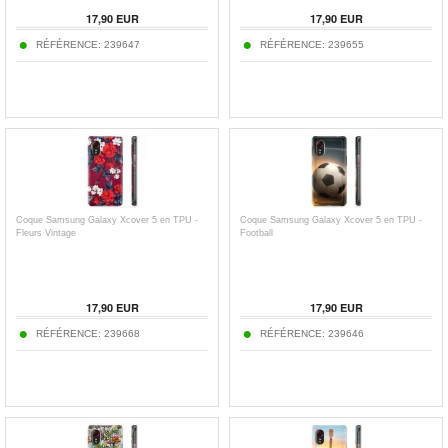
17,90
EUR
17,90
EUR
RÉFÉRENCE:
239647
RÉFÉRENCE:
239655
Coque Samsung Galaxy Xcover 5 en TPU -
Coque Samsung Galaxy Xcover 5 en TPU -
Fleurs Vintage
Football
17,90
EUR
17,90
EUR
RÉFÉRENCE:
239668
RÉFÉRENCE:
239646