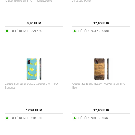
Antidérapante en TPU - Transparente
Avocado Pattern
6,30
EUR
17,90
EUR
RÉFÉRENCE:
226520
RÉFÉRENCE:
239681
Coque Samsung Galaxy Xcover 5 en TPU -
Coque Samsung Galaxy Xcover 5 en TPU -
Bananes
Bois
17,90
EUR
17,90
EUR
RÉFÉRENCE:
239630
RÉFÉRENCE:
239669