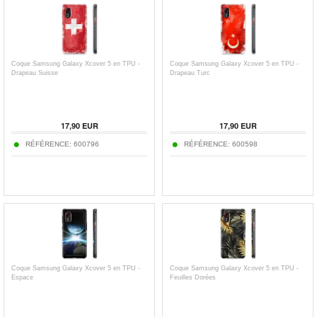
Coque Samsung Galaxy Xcover 5 en TPU -
Coque Samsung Galaxy Xcover 5 en TPU -
Drapeau Suisse
Drapeau Turc
17,90
EUR
17,90
EUR
RÉFÉRENCE:
600796
RÉFÉRENCE:
600598
Coque Samsung Galaxy Xcover 5 en TPU -
Coque Samsung Galaxy Xcover 5 en TPU -
Espace
Feuilles Dorées