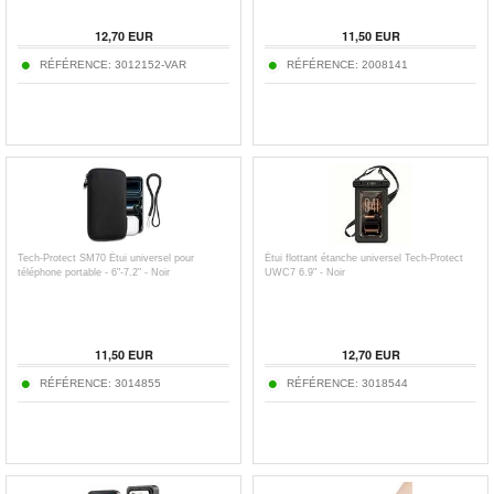
12,70
EUR
11,50
EUR
RÉFÉRENCE:
3012152-VAR
RÉFÉRENCE:
2008141
Tech-Protect SM70 Étui universel pour
Étui flottant étanche universel Tech-Protect
téléphone portable - 6"-7.2" - Noir
UWC7 6.9" - Noir
11,50
EUR
12,70
EUR
RÉFÉRENCE:
3014855
RÉFÉRENCE:
3018544