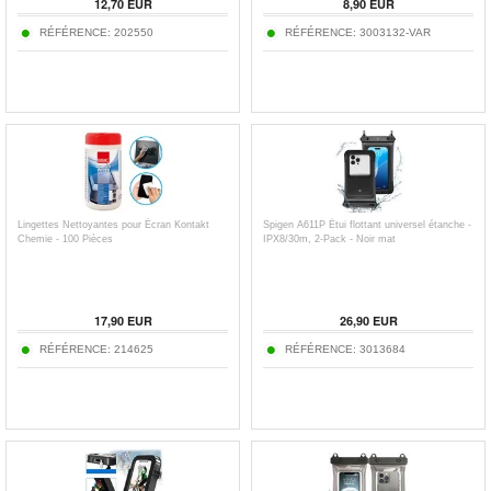
12,70
EUR
8,90
EUR
RÉFÉRENCE:
202550
RÉFÉRENCE:
3003132-VAR
Lingettes Nettoyantes pour Écran Kontakt
Spigen A611P Étui flottant universel étanche -
Chemie - 100 Pièces
IPX8/30m, 2-Pack - Noir mat
17,90
EUR
26,90
EUR
RÉFÉRENCE:
214625
RÉFÉRENCE:
3013684