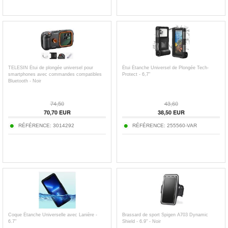
TELESIN Étui de plongée universel pour
Étui Étanche Universel de Plongée Tech-
smartphones avec commandes compatibles
Protect - 6,7"
Bluetooth - Noir
74,50
43,60
70,70
EUR
38,50
EUR
RÉFÉRENCE:
3014292
RÉFÉRENCE:
255560-VAR
Coque Étanche Universelle avec Lanière -
Brassard de sport Spigen A703 Dynamic
6.7"
Shield - 6.9" - Noir