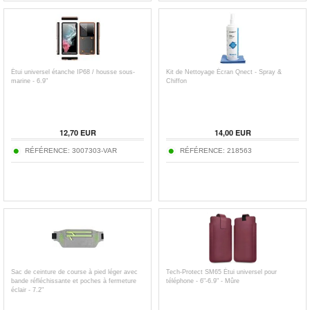
Étui universel étanche IP68 / housse sous-
Kit de Nettoyage Écran Qnect - Spray &
marine - 6.9"
Chiffon
12,70
EUR
14,00
EUR
RÉFÉRENCE:
3007303-VAR
RÉFÉRENCE:
218563
Sac de ceinture de course à pied léger avec
Tech-Protect SM65 Étui universel pour
bande réfléchissante et poches à fermeture
téléphone - 6"-6.9" - Mûre
éclair - 7.2"