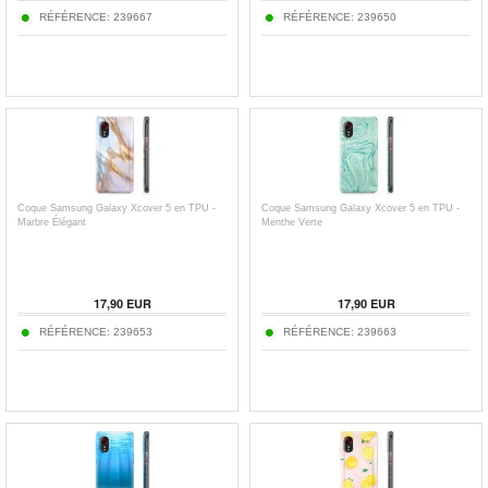
RÉFÉRENCE:
239667
RÉFÉRENCE:
239650
Coque Samsung Galaxy Xcover 5 en TPU -
Coque Samsung Galaxy Xcover 5 en TPU -
Marbre Élégant
Menthe Verte
17,90
EUR
17,90
EUR
RÉFÉRENCE:
239653
RÉFÉRENCE:
239663