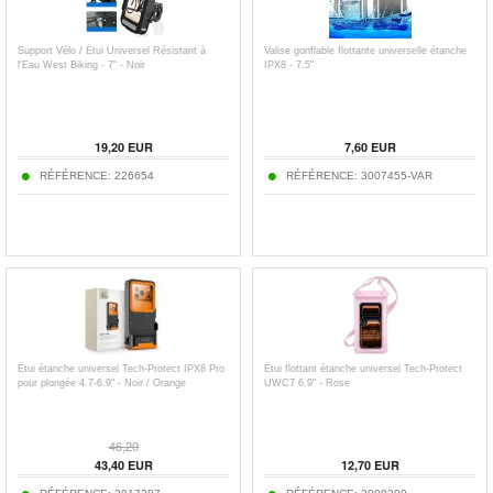
Support Vélo / Étui Universel Résistant à
Valise gonflable flottante universelle étanche
l'Eau West Biking - 7" - Noir
IPX8 - 7.5"
19,20
EUR
7,60
EUR
RÉFÉRENCE:
226654
RÉFÉRENCE:
3007455-VAR
Étui étanche universel Tech-Protect IPX8 Pro
Étui flottant étanche universel Tech-Protect
pour plongée 4.7-6.9" - Noir / Orange
UWC7 6.9" - Rose
46,20
43,40
EUR
12,70
EUR