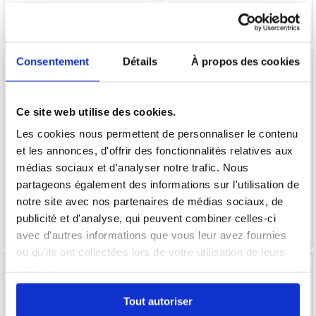
Consentement
Détails
À propos des cookies
Ce site web utilise des cookies.
Coque Samsung Galaxy Xcover 5 en TPU -
Coque Samsung Galaxy Xcover 5 en TPU -
Paris
Slow Down
Les cookies nous permettent de personnaliser le contenu
et les annonces, d'offrir des fonctionnalités relatives aux
médias sociaux et d'analyser notre trafic. Nous
17,90
EUR
17,90
EUR
partageons également des informations sur l'utilisation de
RÉFÉRENCE:
239643
RÉFÉRENCE:
239689
notre site avec nos partenaires de médias sociaux, de
publicité et d'analyse, qui peuvent combiner celles-ci
avec d'autres informations que vous leur avez fournies
ou qu'ils ont collectées lors de votre utilisation de leurs
services.
Tout autoriser