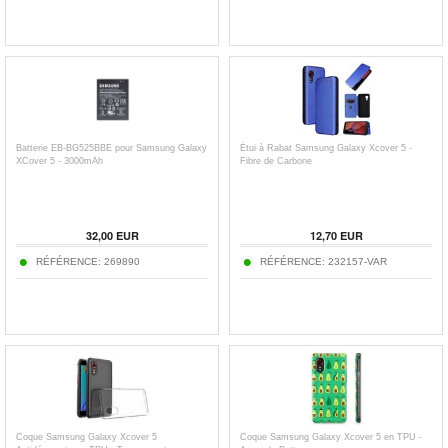
Batterie EB-BG525BBE pour Samsung Galaxy
Étui à Rabat Samsung Galaxy Xcover 5 -
XCover 5 - 3000mAh
Fibre de Carbone
32,00
EUR
12,70
EUR
RÉFÉRENCE:
269890
RÉFÉRENCE:
232157-VAR
Coque Samsung Galaxy Xcover 5
Coque Samsung Galaxy Xcover 5 en TPU -