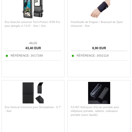
Étui étanche universel Tech-Protect IPX8 Pro
Portefeuille de Poignet / Brassard de Sport
pour plongée 4.7-6.9" - Noir / Gris
Universel - Noir
46,20
43,40
EUR
8,90
EUR
RÉFÉRENCE:
3017286
RÉFÉRENCE:
3002118
Étui Vertical Universel pour Smartphone - 6.7"
FA-007 Nettoyeur d'écran portable pour
- Noir
téléphone portable, tablette, ordinateur
portable (sans liquide)