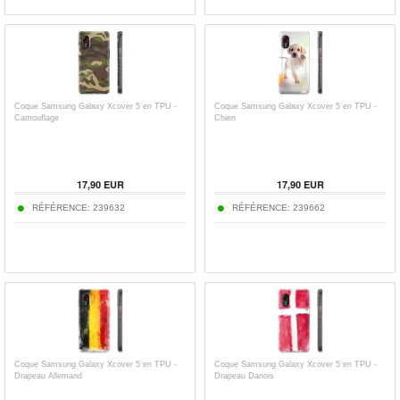
Coque Samsung Galaxy Xcover 5 en TPU -
Coque Samsung Galaxy Xcover 5 en TPU -
Camouflage
Chien
17,90
EUR
17,90
EUR
RÉFÉRENCE:
239632
RÉFÉRENCE:
239662
Coque Samsung Galaxy Xcover 5 en TPU -
Coque Samsung Galaxy Xcover 5 en TPU -
Drapeau Allemand
Drapeau Danois