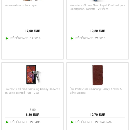
Personnalisez votre coque
Protecteur d'Écran Nano Liquid Prio Dual pour
Smartphone, Tablette - 2 Pièces
17,90
EUR
10,20
EUR
RÉFÉRENCE:
125016
RÉFÉRENCE:
218813
Protecteur d’Écran Samsung Galaxy Xcover 5
Étui Portefeuille Samsung Galaxy Xcover 5 -
en Verre Trempé - 9H - Clair
Série Elegant
8,90
6,30
EUR
12,70
EUR
RÉFÉRENCE:
226495
RÉFÉRENCE:
226548-VAR