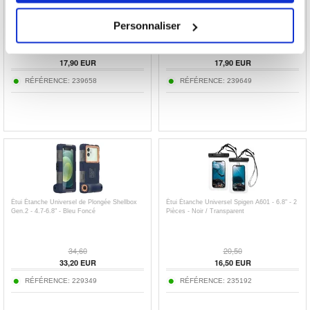
Coque Samsung Galaxy Xcover 5 en TPU -
Coque Samsung Galaxy Xcover 5 en TPU -
Tournesol
Tropical
Personnaliser
17,90
EUR
17,90
EUR
RÉFÉRENCE:
239658
RÉFÉRENCE:
239649
Étui Étanche Universel de Plongée Shellbox
Étui Étanche Universel Spigen A601 - 6.8" - 2
Gen.2 - 4.7-6.8" - Bleu Foncé
Pièces - Noir / Transparent
34,60
20,50
33,20
EUR
16,50
EUR
RÉFÉRENCE:
229349
RÉFÉRENCE:
235192