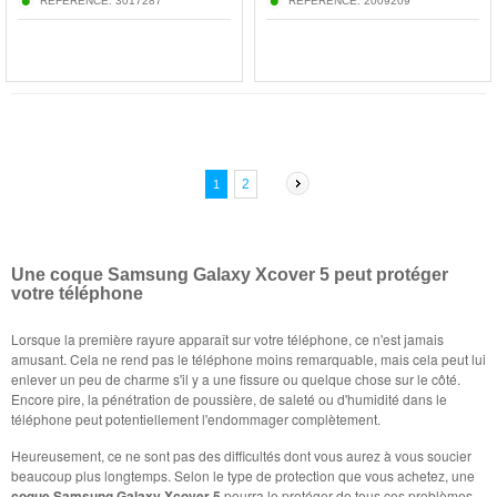
RÉFÉRENCE:
3017287
RÉFÉRENCE:
2009209
2
1
Une coque Samsung Galaxy Xcover 5 peut protéger
votre téléphone
Lorsque la première rayure apparaît sur votre téléphone, ce n'est jamais
amusant. Cela ne rend pas le téléphone moins remarquable, mais cela peut lui
enlever un peu de charme s'il y a une fissure ou quelque chose sur le côté.
Encore pire, la pénétration de poussière, de saleté ou d'humidité dans le
téléphone peut potentiellement l'endommager complètement.
Heureusement, ce ne sont pas des difficultés dont vous aurez à vous soucier
beaucoup plus longtemps. Selon le type de protection que vous achetez, une
coque Samsung Galaxy Xcover 5
pourra le protéger de tous ces problèmes.