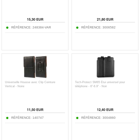
15,30
EUR
21,80
EUR
RÉFÉRENCE:
248384-VAR
RÉFÉRENCE:
3006582
Universelle Housse avec Clip Ceinture
Tech-Protect SM65 Étui universel pour
Vertical - Noire
téléphone - 6"-6.9" - Noir
11,50
EUR
12,40
EUR
RÉFÉRENCE:
140747
RÉFÉRENCE:
3004860