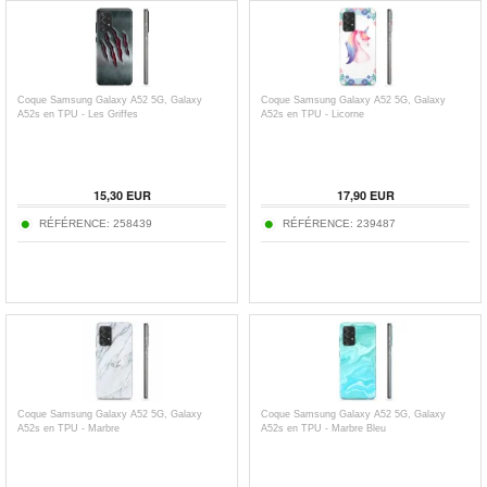
Coque Samsung Galaxy A52 5G, Galaxy
Coque Samsung Galaxy A52 5G, Galaxy
A52s en TPU - Les Griffes
A52s en TPU - Licorne
15,30
EUR
17,90
EUR
RÉFÉRENCE:
258439
RÉFÉRENCE:
239487
Coque Samsung Galaxy A52 5G, Galaxy
Coque Samsung Galaxy A52 5G, Galaxy
A52s en TPU - Marbre
A52s en TPU - Marbre Bleu