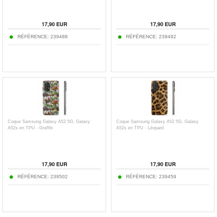
17,90
EUR
17,90
EUR
RÉFÉRENCE:
239488
RÉFÉRENCE:
239492
Coque Samsung Galaxy A52 5G, Galaxy
Coque Samsung Galaxy A52 5G, Galaxy
A52s en TPU - Graffiti
A52s en TPU - Léopard
17,90
EUR
17,90
EUR
RÉFÉRENCE:
239502
RÉFÉRENCE:
239459