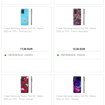
Coque Samsung Galaxy A52 5G, Galaxy
Coque Samsung Galaxy A52 5G, Galaxy
A52s en TPU - Dent-de-Lion
A52s en TPU - Fleurs Abstraites
17,90
EUR
15,30
EUR
RÉFÉRENCE:
239453
RÉFÉRENCE:
258436
Coque Samsung Galaxy A52 5G, Galaxy
Coque Samsung Galaxy A52 5G, Galaxy
A52s en TPU - Fleurs Vintage
A52s en TPU - Galaxie