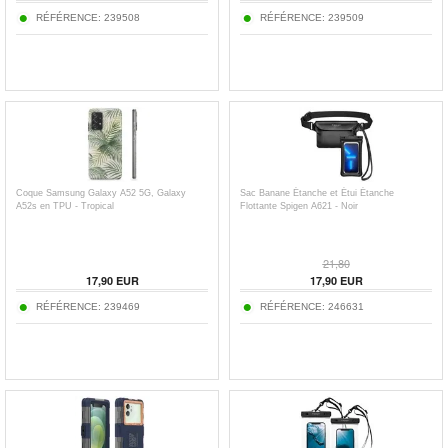
RÉFÉRENCE:
239508
RÉFÉRENCE:
239509
Coque Samsung Galaxy A52 5G, Galaxy
Sac Banane Étanche et Étui Étanche
A52s en TPU - Tropical
Flottante Spigen A621 - Noir
21,80
17,90
EUR
17,90
EUR
RÉFÉRENCE:
239469
RÉFÉRENCE:
246631