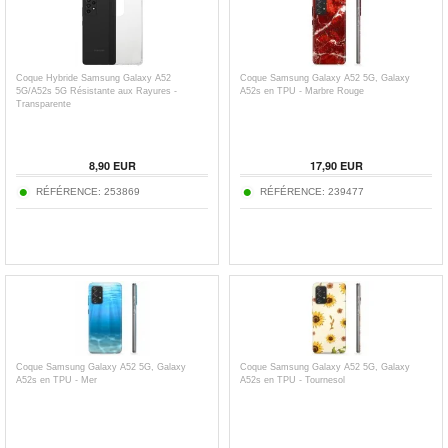
Coque Hybride Samsung Galaxy A52
Coque Samsung Galaxy A52 5G, Galaxy
5G/A52s 5G Résistante aux Rayures -
A52s en TPU - Marbre Rouge
Transparente
8,90
EUR
17,90
EUR
RÉFÉRENCE:
253869
RÉFÉRENCE:
239477
Coque Samsung Galaxy A52 5G, Galaxy
Coque Samsung Galaxy A52 5G, Galaxy
A52s en TPU - Mer
A52s en TPU - Tournesol