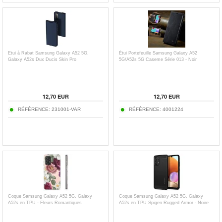
Etui à Rabat Samsung Galaxy A52 5G,
Étui Portefeuille Samsung Galaxy A52
Galaxy A52s Dux Ducis Skin Pro
5G/A52s 5G Caseme Série 013 - Noir
12,70
EUR
12,70
EUR
RÉFÉRENCE:
231001-VAR
RÉFÉRENCE:
4001224
Coque Samsung Galaxy A52 5G, Galaxy
Coque Samsung Galaxy A52 5G, Galaxy
A52s en TPU - Fleurs Romantiques
A52s en TPU Spigen Rugged Armor - Noire