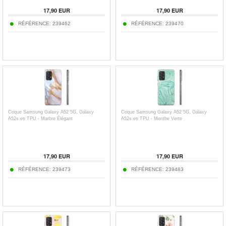
17,90
EUR
17,90
EUR
RÉFÉRENCE:
239462
RÉFÉRENCE:
239470
Coque Samsung Galaxy A52 5G, Galaxy
Coque Samsung Galaxy A52 5G, Galaxy
A52s en TPU - Marbre Élégant
A52s en TPU - Menthe Verte
17,90
EUR
17,90
EUR
RÉFÉRENCE:
239473
RÉFÉRENCE:
239483