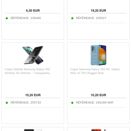
6,30
EUR
19,20
EUR
RÉFÉRENCE:
239496
RÉFÉRENCE:
226527
Coque Hybride Samsung Galaxy A52
Coque Samsung Galaxy A52 5G, Galaxy
5G/A52s 5G Antichoc - Transparente
A52s en TPU Rugged Série
10,20
EUR
10,20
EUR
RÉFÉRENCE:
255733
RÉFÉRENCE:
249196-VAR