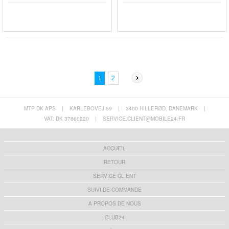
2
1
MTP DK APS
|
KARLEBOVEJ 59
|
3400 HILLERØD, DANEMARK
|
VAT: DK 37860220
|
SERVICE.CLIENT@MOBILE24.FR
ACCUEIL
RETOUR
SERVICE CLIENT
SUIVI DE COMMANDE
A PROPOS DE NOUS
CLUB24