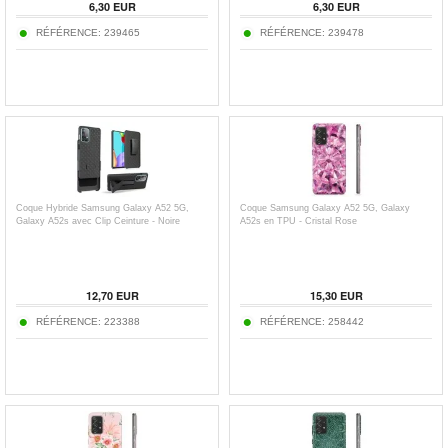
6,30
EUR
6,30
EUR
RÉFÉRENCE:
239465
RÉFÉRENCE:
239478
Coque Hybride Samsung Galaxy A52 5G,
Coque Samsung Galaxy A52 5G, Galaxy
Galaxy A52s avec Clip Ceinture - Noire
A52s en TPU - Cristal Rose
12,70
EUR
15,30
EUR
RÉFÉRENCE:
223388
RÉFÉRENCE:
258442