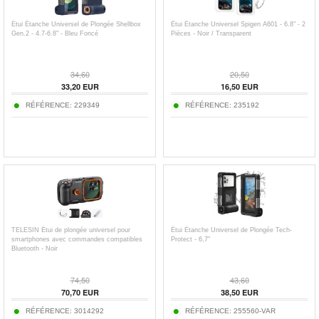
Étui Étanche Universel de Plongée Shellbox
Étui Étanche Universel Spigen A601 - 6.8" - 2
Gen.2 - 4.7-6.8" - Bleu Foncé
Pièces - Noir / Transparent
34,60
20,50
33,20
EUR
16,50
EUR
RÉFÉRENCE:
229349
RÉFÉRENCE:
235192
TELESIN Étui de plongée universel pour
Étui Étanche Universel de Plongée Tech-
smartphones avec commandes compatibles
Protect - 6,7"
Bluetooth - Noir
74,50
43,60
70,70
EUR
38,50
EUR
RÉFÉRENCE:
3014292
RÉFÉRENCE:
255560-VAR