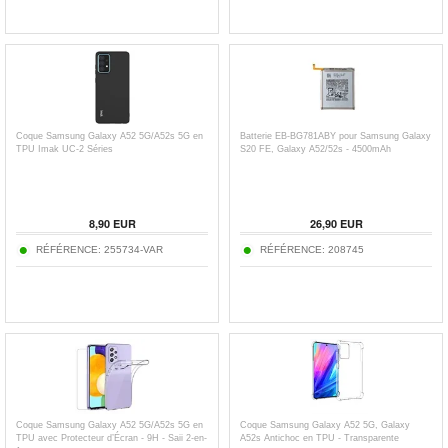
Coque Samsung Galaxy A52 5G/A52s 5G en
Batterie EB-BG781ABY pour Samsung Galaxy
TPU Imak UC-2 Séries
S20 FE, Galaxy A52/52s - 4500mAh
8,90
EUR
26,90
EUR
RÉFÉRENCE:
255734-VAR
RÉFÉRENCE:
208745
Coque Samsung Galaxy A52 5G/A52s 5G en
Coque Samsung Galaxy A52 5G, Galaxy
TPU avec Protecteur d’Écran - 9H - Saii 2-en-
A52s Antichoc en TPU - Transparente