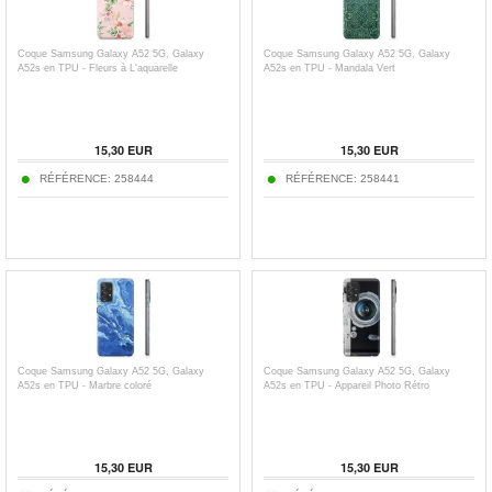
Coque Samsung Galaxy A52 5G, Galaxy
Coque Samsung Galaxy A52 5G, Galaxy
A52s en TPU - Fleurs à L'aquarelle
A52s en TPU - Mandala Vert
15,30
EUR
15,30
EUR
RÉFÉRENCE:
258444
RÉFÉRENCE:
258441
Coque Samsung Galaxy A52 5G, Galaxy
Coque Samsung Galaxy A52 5G, Galaxy
A52s en TPU - Marbre coloré
A52s en TPU - Appareil Photo Rétro
15,30
EUR
15,30
EUR