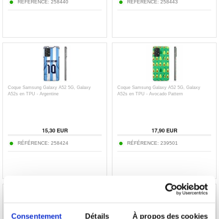
RÉFÉRENCE:
258440
RÉFÉRENCE:
258443
Coque Samsung Galaxy A52 5G, Galaxy
Coque Samsung Galaxy A52 5G, Galaxy
A52s en TPU - Argentine
A52s en TPU - Avocado Pattern
15,30
EUR
17,90
EUR
RÉFÉRENCE:
258424
RÉFÉRENCE:
239501
Consentement
Détails
À propos des cookies