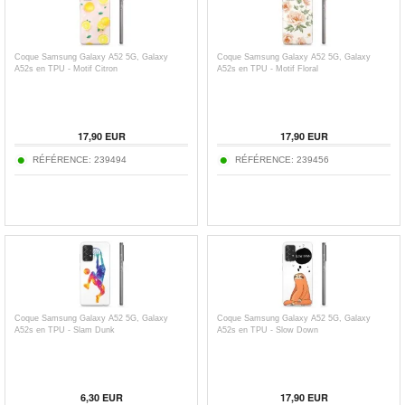
Coque Samsung Galaxy A52 5G, Galaxy
Coque Samsung Galaxy A52 5G, Galaxy
A52s en TPU - Motif Citron
A52s en TPU - Motif Floral
17,90
EUR
17,90
EUR
RÉFÉRENCE:
239494
RÉFÉRENCE:
239456
Coque Samsung Galaxy A52 5G, Galaxy
Coque Samsung Galaxy A52 5G, Galaxy
A52s en TPU - Slam Dunk
A52s en TPU - Slow Down
6,30
EUR
17,90
EUR