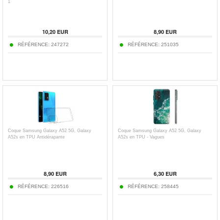
1
10,20
EUR
8,90
EUR
RÉFÉRENCE:
247272
RÉFÉRENCE:
251035
Coque Samsung Galaxy A52 5G, Galaxy
Coque Samsung Galaxy A52 5G, Galaxy
A52s en TPU Antidérapante
A52s en TPU - Vagues
8,90
EUR
6,30
EUR
RÉFÉRENCE:
226516
RÉFÉRENCE:
258445