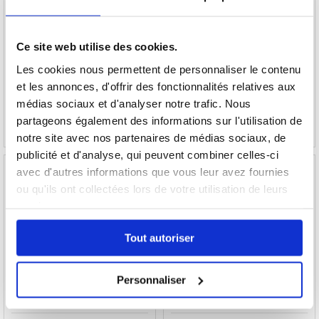
Coque Samsung Galaxy A52 5G, Galaxy
Coque Samsung Galaxy A52 5G, Galaxy
A52s en TPU - Bananes
A52s en TPU - Bois
Ce site web utilise des cookies.
Les cookies nous permettent de personnaliser le contenu
17,90
EUR
17,90
EUR
et les annonces, d'offrir des fonctionnalités relatives aux
RÉFÉRENCE:
239450
RÉFÉRENCE:
239489
médias sociaux et d'analyser notre trafic. Nous
partageons également des informations sur l'utilisation de
notre site avec nos partenaires de médias sociaux, de
publicité et d'analyse, qui peuvent combiner celles-ci
avec d'autres informations que vous leur avez fournies
ou qu'ils ont collectées lors de votre utilisation de leurs
services.
Coque Samsung Galaxy A52 5G, Galaxy
Coque Samsung Galaxy A52 5G, Galaxy
A52s en TPU - Camouflage
A52s en TPU - Camouflage Rose
Tout autoriser
Personnaliser
17,90
EUR
17,90
EUR
RÉFÉRENCE:
239452
RÉFÉRENCE:
239495