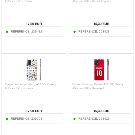
A52s en TPU - Chien
A52s en TPU - Circuit Imprimé
17,90
EUR
15,30
EUR
RÉFÉRENCE:
239482
RÉFÉRENCE:
258438
Coque Samsung Galaxy A52 5G, Galaxy
Coque Samsung Galaxy A52 5G, Galaxy
A52s en TPU - Cœurs
A52s en TPU - Danemark
17,90
EUR
15,30
EUR
RÉFÉRENCE:
239503
RÉFÉRENCE:
258426