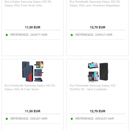
Étui à Rabat Samsung Galaxy A52 5G,
Étui Portefeuille Samsung Galaxy A52 5G,
Galaxy A52s Front Smart View
Galaxy A52s avec Fermeture Magnétique
11,50
EUR
12,70
EUR
RÉFÉRENCE:
242677-VAR
RÉFÉRENCE:
226517-VAR
Étui Portefeuille Samsung Galaxy A52 5G,
Étui Portefeuille Samsung Galaxy A52
Galaxy A52s Bi-Color Series
5G/A52s 5G - Série Cardholder
11,50
EUR
12,70
EUR
RÉFÉRENCE:
236187-VAR
RÉFÉRENCE:
4001107-VAR