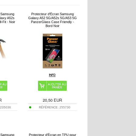
n Samsung
Protecteur d'Écran Samsung
laxy A52s
Galaxy A52 5G/A52s 5G/A53 5G
-Fit - Noir
PanzerGlass Case Friendly -
Bord Noir
R
20,50
EUR
:
235036
RÉFÉRENCE:
255730
n Samsung
Protecteur d'Écran en TPU pour