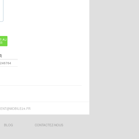
R
:
246764
IENT@MOBILE24.FR
BLOG
CONTACTEZ-NOUS