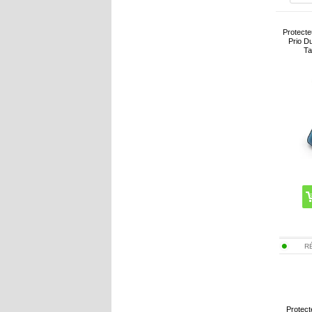
Protecte
Prio D
Ta
R
Protec