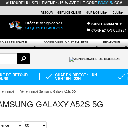
AUJOURD'HUI SEULEMENT :
-15 % AVEC LE CODE
BDAY15
-
CGV
RETOUR
SERVICE CLIENT
SUR MOBILE24
CLUB24
Créez le design de vos
SUIVI COMMANDE
COQUES ET GADGETS
CONNEXION CLUB24
SOIRES TÉLÉPHONE
ACCESSOIRES IPAD ET TABLETTE
RÉPARATION
QUE DE RETOUR
CHAT EN DIRECT : LUN -
OURS
VEN 10H - 22H
rre trempé
Verre trempé Samsung Galaxy A52s 5G
AMSUNG GALAXY A52S 5G