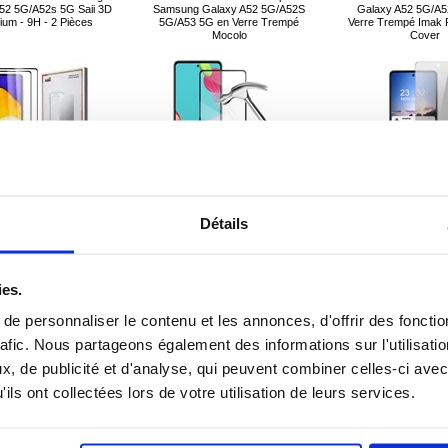
52 5G/A52s 5G Saii 3D
Samsung Galaxy A52 5G/A52S
Galaxy A52 5G/A5
um - 9H - 2 Pièces
5G/A53 5G en Verre Trempé
Verre Trempé Imak P
Mocolo
Cover
Détails
10,20
EUR
10,20
EUR
11,50
EU
ies.
ÉFÉRENCE:
226934
RÉFÉRENCE:
255732
RÉFÉRENCE
e personnaliser le contenu et les annonces, d'offrir des fonctio
rafic. Nous partageons également des informations sur l'utilisati
, de publicité et d'analyse, qui peuvent combiner celles-ci avec
ils ont collectées lors de votre utilisation de leurs services.
eur d'Objectif Samsung
Protection d'écran Samsung
Kit de Nettoyage Éc
52 5G/A72 5G/A52s 5G
Galaxy A52/A52 5G/A52s 5G en
Spray & Chif
ak HD - 2 pièces
verre trempé BlueDefend Anti-
Blue Light - 2 Pcs.