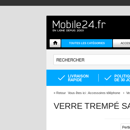
TOUTES LES CATÉGORIES
ACCES
LIVRAISON
POLITI
RAPIDE
DE 30 J
«
Retour
Vous êtes ici :
Accessoires téléphone
Ve
VERRE TREMPÉ S