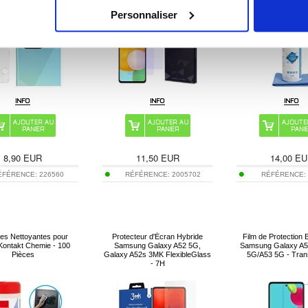
Personnaliser
8,90
EUR
11,50
EUR
14,00
EU
ÉFÉRENCE:
226560
RÉFÉRENCE:
2005702
RÉFÉRENCE
tes Nettoyantes pour
Protecteur d'Écran Hybride
Film de Protection 
Kontakt Chemie - 100
Samsung Galaxy A52 5G,
Samsung Galaxy A
Pièces
Galaxy A52s 3MK FlexibleGlass
5G/A53 5G - Tran
- 7H