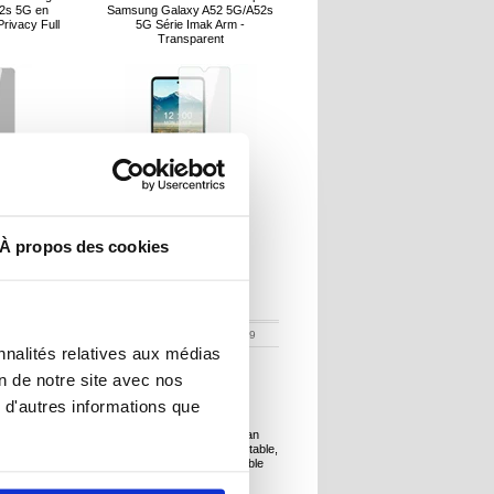
2s 5G en
Samsung Galaxy A52 5G/A52s
rivacy Full
5G Série Imak Arm -
Transparent
À propos des cookies
R
8,90
EUR
:
253868
RÉFÉRENCE:
255729
nnalités relatives aux médias
on de notre site avec nos
 d'autres informations que
ran Qnect -
FA-007 Nettoyeur d'écran
fon
portable pour téléphone portable,
tablette, ordinateur portable
(sans liquide)