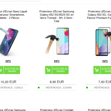
ur d'Écran Nano Liquid
Protecteur d'Écran Samsung
Protecteur d'Écra
ual pour Smartphone,
Galaxy A52 5G/A52S 5G en
Galaxy A52 5G, Ga
blette - 2 Pièces
Verre Trempé - 9H, 0.3mm -
Panzer Premium Full
Clair
10,20
EUR
8,90
EUR
7,60
EU
ÉFÉRENCE:
218813
RÉFÉRENCE:
224999
RÉFÉRENCE
teur d’Écran Samsung
Protecteur d’Écran Complet
Protecteur d'Écra