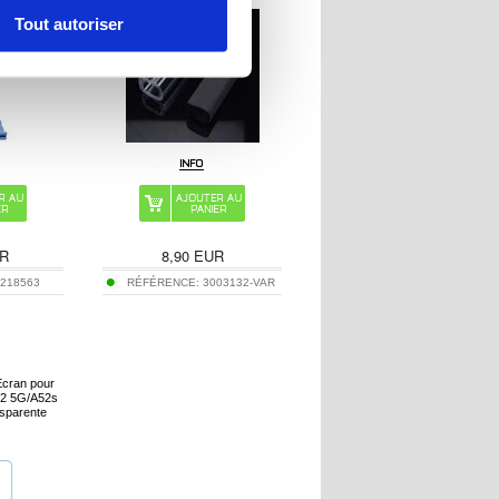
Tout autoriser
R
8,90
EUR
:
218563
RÉFÉRENCE:
3003132-VAR
Ecran pour
52 5G/A52s
sparente