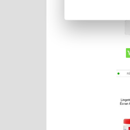
R
Linget
Écran 