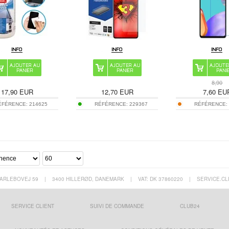
8,90
17,90
EUR
12,70
EUR
7,60
EU
ÉFÉRENCE:
214625
RÉFÉRENCE:
229367
RÉFÉRENCE
ARLEBOVEJ 59
|
3400 HILLERØD, DANEMARK
|
VAT: DK 37860220
|
SERVICE.CL
SERVICE CLIENT
SUIVI DE COMMANDE
CLUB24