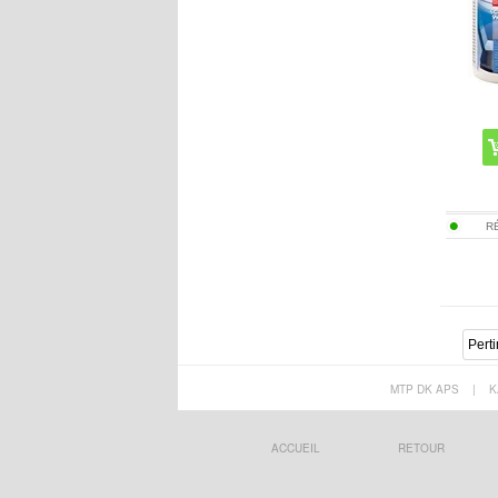
R
MTP DK APS
|
K
ACCUEIL
RETOUR