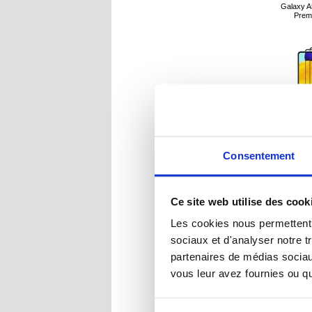
Galaxy A
Premi
Consentement
Ce site web utilise des cook
R
Les cookies nous permettent d
sociaux et d'analyser notre t
partenaires de médias sociaux
vous leur avez fournies ou qu'
Protect
Galaxy A
Im