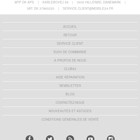
MTP DK APS
|
KARLEBOVEJ 59
|
3400 HILLERØD, DANEMARK
|
VAT: DK 37860220
|
SERVICE.CLIENT@MOBILE24.FR
ACCUEIL
RETOUR
SERVICE CLIENT
SUIVI DE COMMANDE
A PROPOS DE NOUS
CLUB24
AIDE RÉPARATION
NEWSLETTER
BLOG
CONTACTEZ-NOUS
NOUVEAUTÉS ET ASTUCES
CONDITIONS GÉNÉRALES DE VENTE