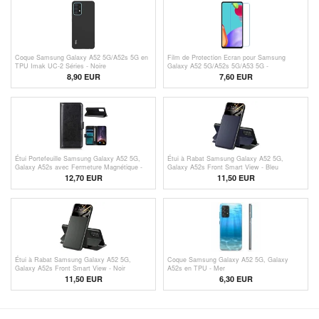
Coque Samsung Galaxy A52 5G/A52s 5G en
Film de Protection Ecran pour Samsung
TPU Imak UC-2 Séries - Noire
Galaxy A52 5G/A52s 5G/A53 5G -
Transparente
8,90 EUR
7,60
EUR
Étui Portefeuille Samsung Galaxy A52 5G,
Étui à Rabat Samsung Galaxy A52 5G,
Galaxy A52s avec Fermeture Magnétique -
Galaxy A52s Front Smart View - Bleu
Noir
12,70 EUR
11,50 EUR
Étui à Rabat Samsung Galaxy A52 5G,
Coque Samsung Galaxy A52 5G, Galaxy
Galaxy A52s Front Smart View - Noir
A52s en TPU - Mer
11,50 EUR
6,30 EUR