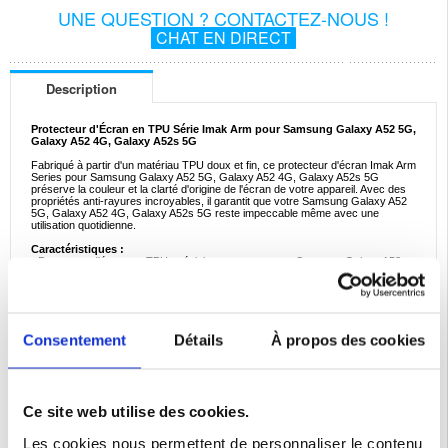
UNE QUESTION ? CONTACTEZ-NOUS !
CHAT EN DIRECT
Description
Protecteur d'Écran en TPU Série Imak Arm pour Samsung Galaxy A52 5G,
Galaxy A52 4G, Galaxy A52s 5G
Fabriqué à partir d'un matériau TPU doux et fin, ce protecteur d'écran Imak Arm
Series pour Samsung Galaxy A52 5G, Galaxy A52 4G, Galaxy A52s 5G
préserve la couleur et la clarté d'origine de l'écran de votre appareil. Avec des
propriétés anti-rayures incroyables, il garantit que votre Samsung Galaxy A52
5G, Galaxy A52 4G, Galaxy A52s 5G reste impeccable même avec une
utilisation quotidienne.
Caractéristiques :
- Protecteur d'écran en TPU spécialement conçu pour Samsung Galaxy A52
5G, Galaxy A52 4G, Galaxy A52s 5G
- Le matériau ultra-fin semble presque invisible, offrant une expérience visuelle
ininterrompue
- Maintient la sensibilité tactile de l'appareil sans décalage ni interférence
- Conçu avec précision pour s'adapter parfaitement à votre Samsung Galaxy
A52 5G, Galaxy A52 4G, Galaxy A52s 5G
Consentement
Détails
À propos des cookies
- Ce protecteur d'écran Imak TPU n'est pas une couverture complète
Compatibilité:
Samsung Galaxy A52 5G, Samsung Galaxy A52 4G, Samsung
Galaxy A52s 5G
Emballage:
Euroblister
Ce site web utilise des cookies.
Les cookies nous permettent de personnaliser le contenu
EAN: 5714122204509