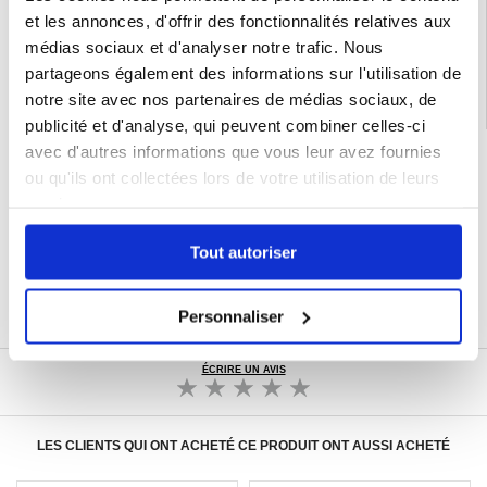
et les annonces, d'offrir des fonctionnalités relatives aux
Catégories associées:
Accessoires téléphone
,
Verre trempé
,
Verre trempé
Samsung
,
Verre trempé Samsung Galaxy A52s 5G
médias sociaux et d'analyser notre trafic. Nous
partageons également des informations sur l'utilisation de
notre site avec nos partenaires de médias sociaux, de
publicité et d'analyse, qui peuvent combiner celles-ci
avec d'autres informations que vous leur avez fournies
LIVRAISON RAPIDE
ou qu'ils ont collectées lors de votre utilisation de leurs
7 % DE RÉDUCTION
POUR LES MEMBRES DU CLUB24
services.
CHAT EN DIRECT :
LUN - VEN 10H - 22H
Tout autoriser
POLITIQUE DE RETOUR DE 30 JOURS
PLUS DE 8 000 000 DE CLIENTS
SATISFAITS
Personnaliser
ÉCRIRE UN AVIS
LES CLIENTS QUI ONT ACHETÉ CE PRODUIT ONT AUSSI ACHETÉ