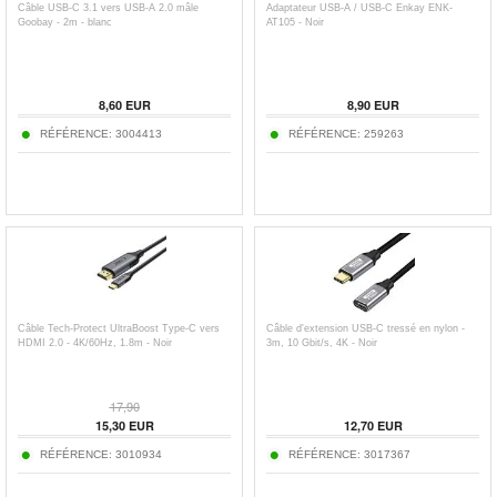
Câble USB-C 3.1 vers USB-A 2.0 mâle
Adaptateur USB-A / USB-C Enkay ENK-
Goobay - 2m - blanc
AT105 - Noir
8,60
EUR
8,90
EUR
RÉFÉRENCE:
3004413
RÉFÉRENCE:
259263
Câble Tech-Protect UltraBoost Type-C vers
Câble d'extension USB-C tressé en nylon -
HDMI 2.0 - 4K/60Hz, 1.8m - Noir
3m, 10 Gbit/s, 4K - Noir
17,90
15,30
EUR
12,70
EUR
RÉFÉRENCE:
3010934
RÉFÉRENCE:
3017367