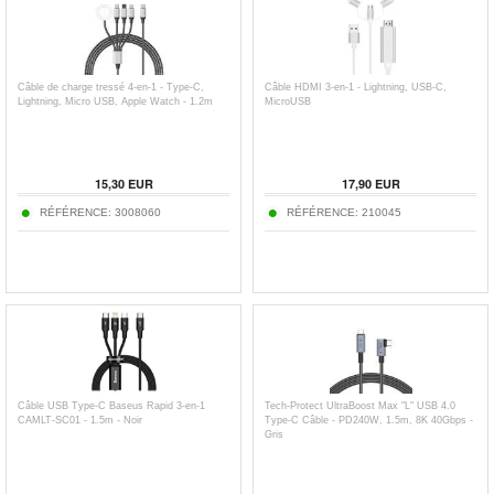
Câble de charge tressé 4-en-1 - Type-C,
Câble HDMI 3-en-1 - Lightning, USB-C,
Lightning, Micro USB, Apple Watch - 1.2m
MicroUSB
15,30
EUR
17,90
EUR
RÉFÉRENCE:
3008060
RÉFÉRENCE:
210045
Câble USB Type-C Baseus Rapid 3-en-1
Tech-Protect UltraBoost Max "L" USB 4.0
CAMLT-SC01 - 1.5m - Noir
Type-C Câble - PD240W, 1.5m, 8K 40Gbps -
Gris