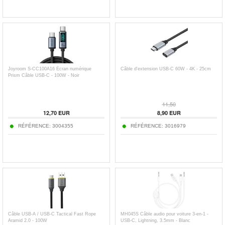
Joyroom S-CC100A16 Écran numérique
Câble d'extension USB-C 60W - 4K - 25cm
Prism Câble USB-C - 100W - Noir
11,50
12,70
EUR
8,90
EUR
RÉFÉRENCE:
3004355
RÉFÉRENCE:
3016979
Câble USB-A / USB-C Tactical Fast Rope
MH045S Câble audio pour voiture 3-en-1 -
Aramid 2.0 - 100W
USB-C, Lightning, 3.5mm - Blanc