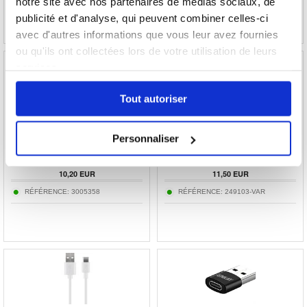
notre site avec nos partenaires de médias sociaux, de
publicité et d'analyse, qui peuvent combiner celles-ci
avec d'autres informations que vous leur avez fournies
ou qu'ils ont collectées lors de votre utilisation de leurs
services.
Tout autoriser
Baseus L41 Adaptateur audio USB-C vers
Câble de Charge Prio High-Speed 3-en-1 - 2m
3.5mm - Noir
Personnaliser
10,20
EUR
11,50
EUR
RÉFÉRENCE:
3005358
RÉFÉRENCE:
249103-VAR