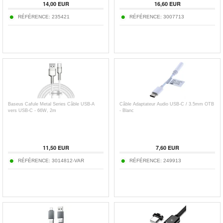
14,00
EUR
16,60
EUR
RÉFÉRENCE:
235421
RÉFÉRENCE:
3007713
Baseus Cafule Metal Series Câble USB-A
Câble Adaptateur Audio USB-C / 3.5mm OTB
vers USB-C - 66W, 2m
- Blanc
11,50
EUR
7,60
EUR
RÉFÉRENCE:
3014812-VAR
RÉFÉRENCE:
249913