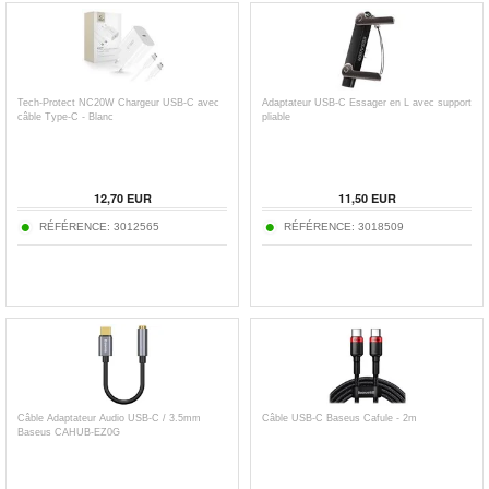
Tech-Protect NC20W Chargeur USB-C avec
Adaptateur USB-C Essager en L avec support
câble Type-C - Blanc
pliable
12,70
EUR
11,50
EUR
RÉFÉRENCE:
3012565
RÉFÉRENCE:
3018509
Câble Adaptateur Audio USB-C / 3.5mm
Câble USB-C Baseus Cafule - 2m
Baseus CAHUB-EZ0G