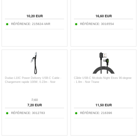
10,20
EUR
16,60
EUR
RÉFÉRENCE:
215824-VAR
RÉFÉRENCE:
3016554
Dudao L10C Power Delivery USB-C Cable -
Câble USB-C Mcdodo Night Elves 90-degree
Chargement rapide 100W, 0.23m - Noir
- 1.8m - Noir Titane
7,60
7,20
EUR
11,50
EUR
RÉFÉRENCE:
3012783
RÉFÉRENCE:
216396