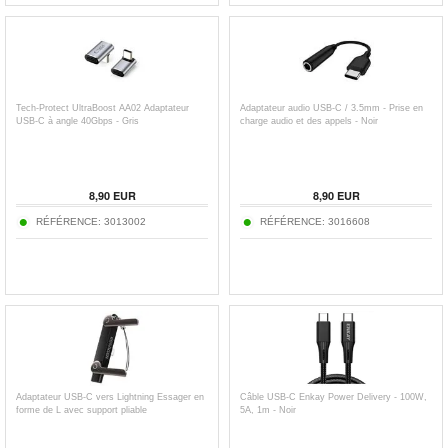
Tech-Protect UltraBoost AA02 Adaptateur
Adaptateur audio USB-C / 3.5mm - Prise en
USB-C à angle 40Gbps - Gris
charge audio et des appels - Noir
8,90
EUR
8,90
EUR
RÉFÉRENCE:
3013002
RÉFÉRENCE:
3016608
Adaptateur USB-C vers Lightning Essager en
Câble USB-C Enkay Power Delivery - 100W,
forme de L avec support pliable
5A, 1m - Noir