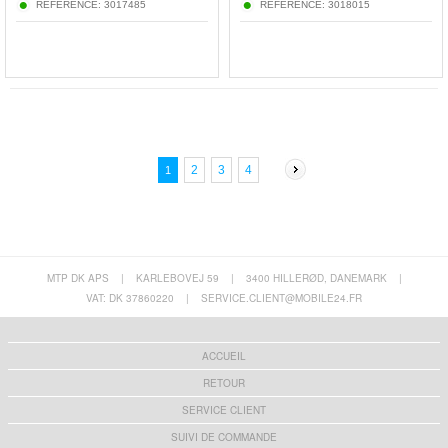
RÉFÉRENCE:
3017485
RÉFÉRENCE:
3018015
2
3
4
1
MTP DK APS
|
KARLEBOVEJ 59
|
3400 HILLERØD, DANEMARK
|
VAT: DK 37860220
|
SERVICE.CLIENT@MOBILE24.FR
ACCUEIL
RETOUR
SERVICE CLIENT
SUIVI DE COMMANDE