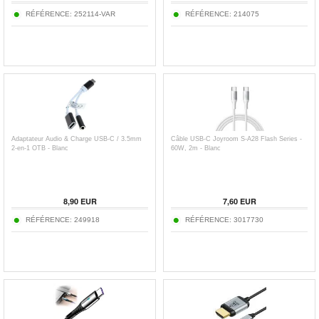
RÉFÉRENCE:
252114-VAR
RÉFÉRENCE:
214075
Adaptateur Audio & Charge USB-C / 3.5mm
Câble USB-C Joyroom S-A28 Flash Series -
2-en-1 OTB - Blanc
60W, 2m - Blanc
8,90
EUR
7,60
EUR
RÉFÉRENCE:
249918
RÉFÉRENCE:
3017730