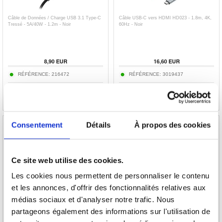
Câble de Données / Charge USB 3.1 Type-C
Câble USB-C vers HDMI HD023 - 1.8m, 4K,
Tressé - 5A/40W - 1.2m - Noir
60Hz - Noir
8,90
EUR
16,60
EUR
RÉFÉRENCE:
216472
RÉFÉRENCE:
3019437
Consentement
Détails
À propos des cookies
Ce site web utilise des cookies.
Câble de charge et de données 4 en 1 Dudao
Câble Magnétique LED 3-en-1 - Lightning,
L20 Pro - 1.5m, USB-A, USB-C, Lightning -
USB-C, MicroUSB - 1m - Noir
Les cookies nous permettent de personnaliser le contenu
Noir
et les annonces, d'offrir des fonctionnalités relatives aux
8,90
médias sociaux et d'analyser notre trafic. Nous
7,60
EUR
6,80
EUR
partageons également des informations sur l'utilisation de
RÉFÉRENCE:
3016124
RÉFÉRENCE:
256298