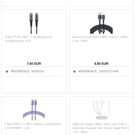
USB-C™-till-USB-C™-textilkabel med
Baseus Crystal Shine Câble USB-A / USB-C -
metallkontakter 0.5m
1.2m, 100W
7,60
EUR
8,90
EUR
RÉFÉRENCE:
4000043
RÉFÉRENCE:
3005372-VAR
Câble USB-C / USB-C Baseus Crystal Shine
Câble de charge USB-C 3-en-1 vers USB-C,
CAJY000605 - 1.2m
Lightning, chargeur sans fil pour Apple Watch
- 1m - Blanc