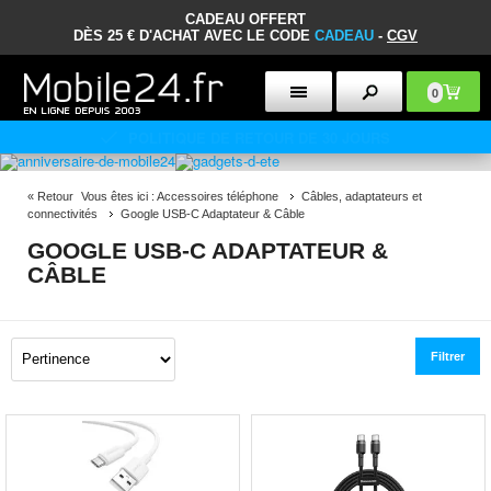
CADEAU OFFERT
DÈS 25 € D'ACHAT AVEC LE CODE
CADEAU
-
CGV
0
POLITIQUE DE RETOUR DE 30 JOURS
«
Retour
Vous êtes ici :
Accessoires téléphone
Câbles, adaptateurs et
connectivités
Google USB-C Adaptateur & Câble
GOOGLE USB-C ADAPTATEUR &
CÂBLE
Filtrer