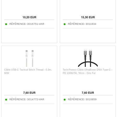
10,20
EUR
15,30
EUR
RÉFÉRENCE:
3016751-VAR
RÉFÉRENCE:
3011834
Câble USB-C Tactical Stitch Thread - 0.3m,
Tech-Protect Câble UltraBoost DNA Type-C -
60W
PD 100W/5A, 50cm - Gris Fer
7,60
EUR
7,60
EUR
RÉFÉRENCE:
3014772-VAR
RÉFÉRENCE:
3010859