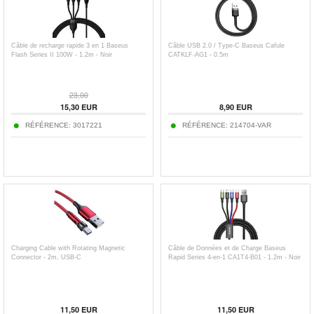
Câble de recharge rapide 3 en 1 Baseus
Câble USB 2.0 / Type-C Baseus Cafule
Flash Series II 100W - 1.2m - Noir
CATKLF-AG1 - 0.5m
23,00
15,30
EUR
8,90
EUR
RÉFÉRENCE:
3017221
RÉFÉRENCE:
214704-VAR
Charging Cable with Rotating Magnetic
Câble de Données et de Charge Baseus
Connector - 2m, USB-C
Rapid Series 4-en-1 CA1T4-B01 - 1.2m - Noir
11,50
EUR
11,50
EUR