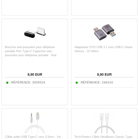
Bouchon anti-poussière pour téléphone
Adaptateur OTG USB 3.1 vers USB-C Haute
portable Port Type-C Capuchon anti-
Vitesse - 10 Gbit/s
poussière pour téléphone portable - Noir
8,90
EUR
8,90
EUR
RÉFÉRENCE:
3006524
RÉFÉRENCE:
246243
Câble audio USB Type-C vers 3.5mm - 1m -
Tech-Protect Câble UltraBoost Classic Type-