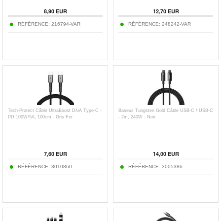
8,90
EUR
12,70
EUR
RÉFÉRENCE:
216794-VAR
RÉFÉRENCE:
248242-VAR
Tech-Protect Câble UltraBoost DNA Type-C -
Baseus Tungsten Gold Câble USB-C / USB-C
PD 100W/5A, 100cm - Gris Fer
- 2m, 240W - Noir
7,60
EUR
14,00
EUR
RÉFÉRENCE:
3010860
RÉFÉRENCE:
3005386