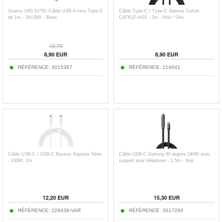
Usams U90 SJ761 Câble USB-A vers Type-C
Câble Type-C / Type-C Baseus Cafule
de 1m - 3A/18W - Blanc
CATKLF-HG1 - 2m - Noir / Gris
12,70
8,90
EUR
8,90
EUR
RÉFÉRENCE:
3015387
RÉFÉRENCE:
214641
Câble USB-C / USB-C Baseus Superior Série
Câble USB-C Gaming 90 degrés 240W avec
- 100W, 2m
support pour téléphone - 1.5m - Noir
12,20
EUR
15,30
EUR
RÉFÉRENCE:
229438-VAR
RÉFÉRENCE:
3017260