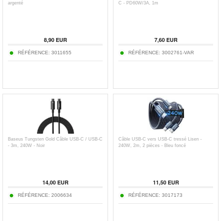
argenté
C - PD60W/3A, 1m
8,90
EUR
7,60
EUR
RÉFÉRENCE:
3011655
RÉFÉRENCE:
3002761-VAR
Baseus Tungsten Gold Câble USB-C / USB-C
Câble USB-C vers USB-C tressé Lisen -
- 3m, 240W - Noir
240W, 2m, 2 pièces - Bleu foncé
14,00
EUR
11,50
EUR
RÉFÉRENCE:
2006634
RÉFÉRENCE:
3017173