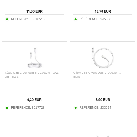
11,50
EUR
12,70
EUR
RÉFÉRENCE:
3018510
RÉFÉRENCE:
245886
Câble USB-C Joyroom S-CC060A9 - 60W,
Câble USB-C vers USB-C Google - 1m -
1m - Blanc
Blanc
6,30
EUR
8,90
EUR
RÉFÉRENCE:
3017728
RÉFÉRENCE:
233674