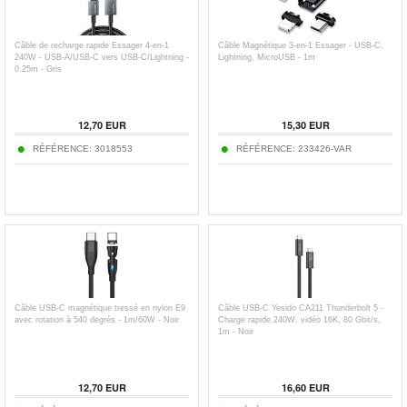
Câble de recharge rapide Essager 4-en-1
Câble Magnétique 3-en-1 Essager - USB-C,
240W - USB-A/USB-C vers USB-C/Lightning -
Lightning, MicroUSB - 1m
0.25m - Gris
12,70
EUR
15,30
EUR
RÉFÉRENCE:
3018553
RÉFÉRENCE:
233426-VAR
Câble USB-C magnétique tressé en nylon E9
Câble USB-C Yesido CA211 Thunderbolt 5 -
avec rotation à 540 degrés - 1m/60W - Noir
Charge rapide 240W, vidéo 16K, 80 Gbit/s,
1m - Noir
12,70
EUR
16,60
EUR