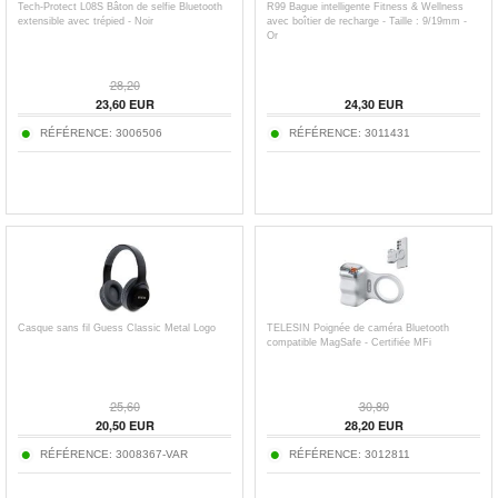
Tech-Protect L08S Bâton de selfie Bluetooth
R99 Bague intelligente Fitness & Wellness
extensible avec trépied - Noir
avec boîtier de recharge - Taille : 9/19mm -
Or
28,20
23,60
EUR
24,30
EUR
RÉFÉRENCE:
3006506
RÉFÉRENCE:
3011431
Casque sans fil Guess Classic Metal Logo
TELESIN Poignée de caméra Bluetooth
compatible MagSafe - Certifiée MFi
25,60
30,80
20,50
EUR
28,20
EUR
RÉFÉRENCE:
3008367-VAR
RÉFÉRENCE:
3012811