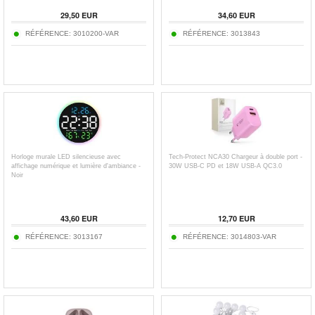
29,50
EUR
34,60
EUR
RÉFÉRENCE:
3010200-VAR
RÉFÉRENCE:
3013843
Horloge murale LED silencieuse avec
Tech-Protect NCA30 Chargeur à double port -
affichage numérique et lumière d'ambiance -
30W USB-C PD et 18W USB-A QC3.0
Noir
43,60
EUR
12,70
EUR
RÉFÉRENCE:
3013167
RÉFÉRENCE:
3014803-VAR