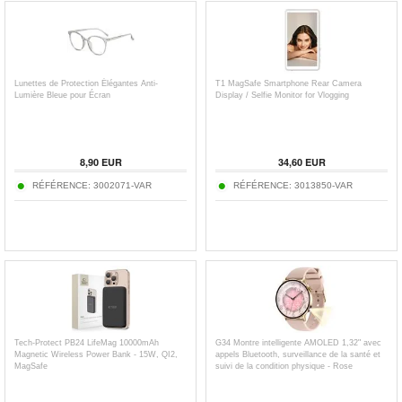
Lunettes de Protection Élégantes Anti-
T1 MagSafe Smartphone Rear Camera
Lumière Bleue pour Écran
Display / Selfie Monitor for Vlogging
8,90
EUR
34,60
EUR
RÉFÉRENCE:
3002071-VAR
RÉFÉRENCE:
3013850-VAR
Tech-Protect PB24 LifeMag 10000mAh
G34 Montre intelligente AMOLED 1,32" avec
Magnetic Wireless Power Bank - 15W, QI2,
appels Bluetooth, surveillance de la santé et
MagSafe
suivi de la condition physique - Rose