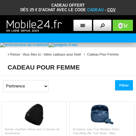
CADEAU OFFERT
DÈS 25 € D'ACHAT AVEC LE CODE
CADEAU
-
CGV
0
POLITIQUE DE RETOUR DE 30 JOURS
«
Retour
Vous êtes ici :
Idées cadeaux pour Noël
Cadeau Pour Femme
CADEAU POUR FEMME
Filtrer
Bonnet chauffant d'hiver avec 3 niveaux de
Ecouteurs sans True Wireless Noise
température
Cancelling JBL Tune Beam - Bleu