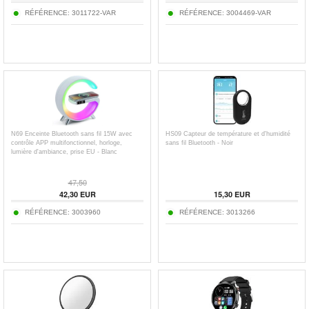
RÉFÉRENCE:
3011722-VAR
RÉFÉRENCE:
3004469-VAR
N69 Enceinte Bluetooth sans fil 15W avec
HS09 Capteur de température et d'humidité
contrôle APP multifonctionnel, horloge,
sans fil Bluetooth - Noir
lumière d'ambiance, prise EU - Blanc
47,50
42,30
EUR
15,30
EUR
RÉFÉRENCE:
3003960
RÉFÉRENCE:
3013266