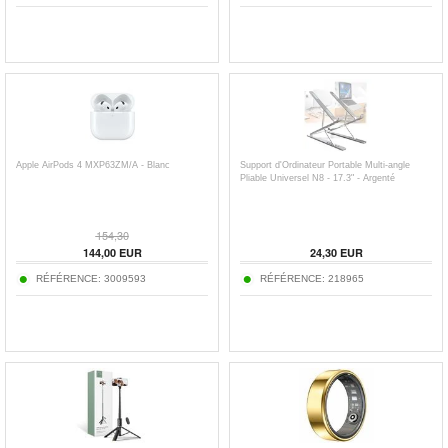
Apple AirPods 4 MXP63ZM/A - Blanc
Support d'Ordinateur Portable Multi-angle
Pliable Universel N8 - 17.3" - Argenté
154,30
144,00
EUR
24,30
EUR
RÉFÉRENCE:
3009593
RÉFÉRENCE:
218965