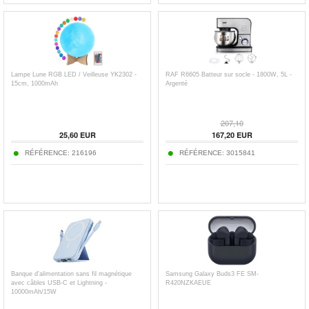
Lampe Lune RGB LED / Veilleuse YK2302 -
RAF R6605 Batteur sur socle - 1800W, 5L -
15cm, 1000mAh
Argenté
207,10
25,60
EUR
167,20
EUR
RÉFÉRENCE:
216196
RÉFÉRENCE:
3015841
Banque d'alimentation sans fil magnétique
Samsung Galaxy Buds3 FE SM-
avec câbles USB-C et Lightning -
R420NZKAEUE
10000mAh/15W