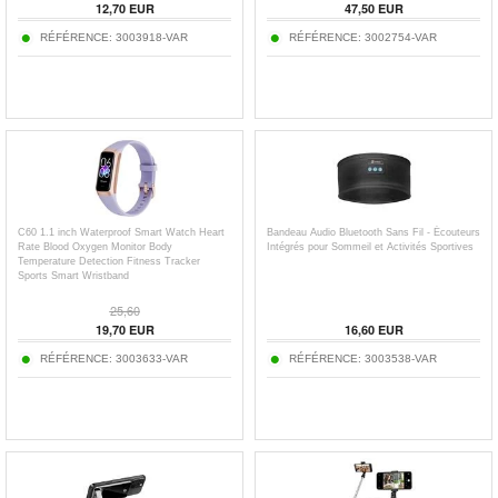
12,70
EUR
47,50
EUR
RÉFÉRENCE:
3003918-VAR
RÉFÉRENCE:
3002754-VAR
C60 1.1 inch Waterproof Smart Watch Heart
Bandeau Audio Bluetooth Sans Fil - Écouteurs
Rate Blood Oxygen Monitor Body
Intégrés pour Sommeil et Activités Sportives
Temperature Detection Fitness Tracker
Sports Smart Wristband
25,60
19,70
EUR
16,60
EUR
RÉFÉRENCE:
3003633-VAR
RÉFÉRENCE:
3003538-VAR