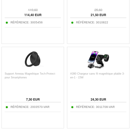
119,60
25,60
114,40
EUR
21,50
EUR
RÉFÉRENCE:
3005456
RÉFÉRENCE:
3010822
Support Anneau Magnétique Tech-Protect
A390 Chargeur sans fil magnétique pliable 3-
pour Smartphones
en-1 - 15W
7,30
EUR
24,30
EUR
RÉFÉRENCE:
2003570-VAR
RÉFÉRENCE:
3011708-VAR