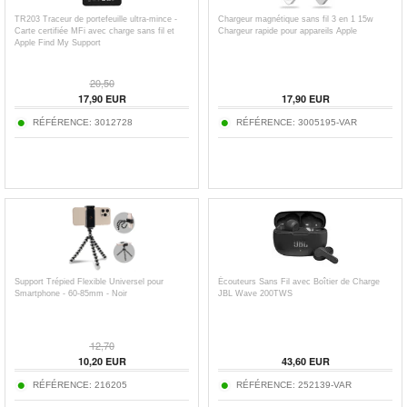
TR203 Traceur de portefeuille ultra-mince -
Chargeur magnétique sans fil 3 en 1 15w
Carte certifiée MFi avec charge sans fil et
Chargeur rapide pour appareils Apple
Apple Find My Support
20,50
17,90
EUR
17,90
EUR
RÉFÉRENCE:
3012728
RÉFÉRENCE:
3005195-VAR
Support Trépied Flexible Universel pour
Écouteurs Sans Fil avec Boîtier de Charge
Smartphone - 60-85mm - Noir
JBL Wave 200TWS
12,70
10,20
EUR
43,60
EUR
RÉFÉRENCE:
216205
RÉFÉRENCE:
252139-VAR