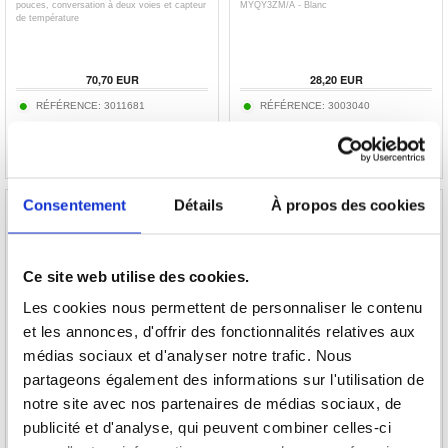
pouces, conversation à deux voies et capteur
MYQY3ZM/A - Blanc
de température
70,70
EUR
28,20
EUR
RÉFÉRENCE:
3011681
RÉFÉRENCE:
3003040
Consentement
Détails
À propos des cookies
Ce site web utilise des cookies.
Masque de sommeil EyeShade de Tech-
M8 144 Languages Translation Earphones
Protect
Noise Reduction Smart Voice Translator TWS
Les cookies nous permettent de personnaliser le contenu
Bluetooth Headset
et les annonces, d'offrir des fonctionnalités relatives aux
34,60
médias sociaux et d'analyser notre trafic. Nous
15,30
EUR
32,00
EUR
partageons également des informations sur l'utilisation de
RÉFÉRENCE:
3009358-VAR
RÉFÉRENCE:
3005908-VAR
notre site avec nos partenaires de médias sociaux, de
publicité et d'analyse, qui peuvent combiner celles-ci