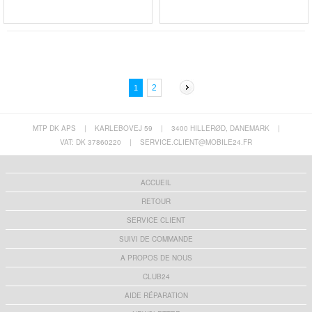
2
1
MTP DK APS
|
KARLEBOVEJ 59
|
3400 HILLERØD, DANEMARK
|
VAT: DK 37860220
|
SERVICE.CLIENT@MOBILE24.FR
ACCUEIL
RETOUR
SERVICE CLIENT
SUIVI DE COMMANDE
A PROPOS DE NOUS
CLUB24
AIDE RÉPARATION