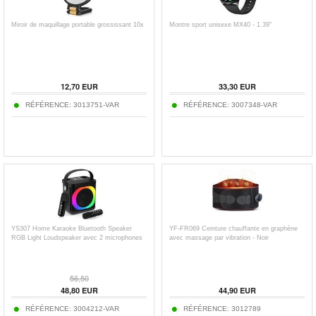
Miroir de maquillage portable grossissant 10x
Montre sport unisexe MX40 - 1.39"
12,70
EUR
33,30
EUR
RÉFÉRENCE:
3013751-VAR
RÉFÉRENCE:
3007348-VAR
YS307 Home Karaoke Bluetooth Speaker
YF-FR069 Ceinture chauffante en graphène
RGB Light Loudspeaker avec 2 microphones
avec massage par vibration - Noir
56,50
48,80
EUR
44,90
EUR
RÉFÉRENCE:
3004212-VAR
RÉFÉRENCE:
3012789