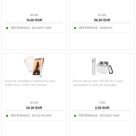
30,80
61,60
16,60
EUR
56,50
EUR
RÉFÉRENCE:
3014457-VAR
RÉFÉRENCE:
2008220
Écran de surveillance multifonction pour
Étui en silicone pour AirPods Pro 3 avec
selfies 8-en-1 X40F Ultra Version
mousqueton et stylo de nettoyage
37,20
7,50
24,30
EUR
2,50
EUR
RÉFÉRENCE:
3013278-VAR
RÉFÉRENCE:
3014467-VAR