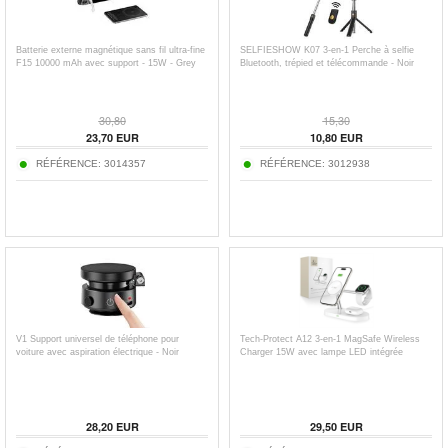
Batterie externe magnétique sans fil ultra-fine
SELFIESHOW K07 3-en-1 Perche à selfie
F15 10000 mAh avec support - 15W - Grey
Bluetooth, trépied et télécommande - Noir
30,80
15,30
23,70
EUR
10,80
EUR
RÉFÉRENCE:
3014357
RÉFÉRENCE:
3012938
V1 Support universel de téléphone pour
Tech-Protect A12 3-en-1 MagSafe Wireless
voiture avec aspiration électrique - Noir
Charger 15W avec lampe LED intégrée
28,20
EUR
29,50
EUR