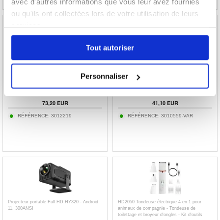
avec d'autres informations que vous leur avez fournies
ou qu'ils ont collectées lors de votre utilisation de leurs
services.
Tout autoriser
G102 Navigation GPS pour voiture avec
AK73 Montre intelligente pour femmes avec
cartes européennes préinstallées - 7"
bracelet en acier inoxydable à pierres
précieuses
Personnaliser
73,20
EUR
41,10
EUR
RÉFÉRENCE:
3012219
RÉFÉRENCE:
3010559-VAR
Projecteur portable Full HD HY320 - Android
HD2050 Tondeuse électrique 4 en 1 pour
11, 300ANSI
animaux de compagnie - Tondeuse de
toilettage et broyeur d'ongles - Kit d'outils