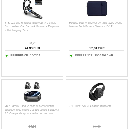
YYK-520 2nd Wireless Bluetooth 5.0 Single
Housse pour ordinateur portable avec poche
Ear Headset Car Earhook Business Earphone
latérale Tech-Protect Sleevy - 13-14"
with Charging Case
28,20
24,30
EUR
17,90
EUR
RÉFÉRENCE:
3003641
RÉFÉRENCE:
3009498-VAR
M47 Earclip Casque sans fil à conduction
JBL Tune 720BT Casque Bluetooth
osseuse avec micro Casque de jeu Bluetooth
5.3 Casque de sport à réduction de bruit
15,30
61,60