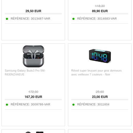
118,30
29,50
EUR
89,90
EUR
RÉFÉRENCE:
3013487-VAR
RÉFÉRENCE:
3014683-VAR
Samsung Galaxy Buds3 Pro SM-
Réveil super bruyant pour gros dormeurs
R630NZAAEUE
avec veilleuse 7 couleurs - Noir
172,30
25,60
167,20
EUR
23,00
EUR
RÉFÉRENCE:
3009786-VAR
RÉFÉRENCE:
3011604