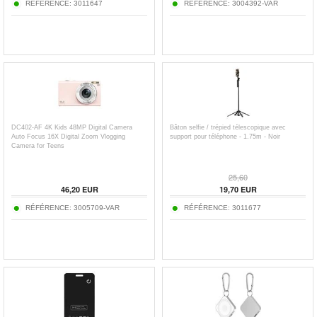
RÉFÉRENCE:
3011647
RÉFÉRENCE:
3004392-VAR
DC402-AF 4K Kids 48MP Digital Camera
Bâton selfie / trépied télescopique avec
Auto Focus 16X Digital Zoom Vlogging
support pour téléphone - 1.75m - Noir
Camera for Teens
25,60
46,20
EUR
19,70
EUR
RÉFÉRENCE:
3005709-VAR
RÉFÉRENCE:
3011677