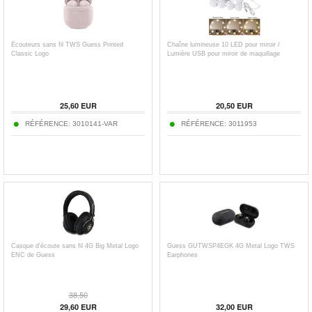
Écouteurs sans fil TWS Guess Printed
Chaîne lumineuse 10 LED pour miroir /
Classic Logo
Lumière USB pour miroir de maquillage
25,60
EUR
20,50
EUR
RÉFÉRENCE:
3010141-VAR
RÉFÉRENCE:
3011953
Casque d'écoute sans fil 4G Big Metal Logo
Guess GUTWSP4EGK 4G Metal Logo TWS
ENC de Guess
Earphones
38,50
29,60
EUR
32,00
EUR