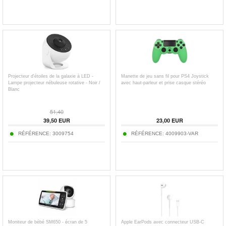
Projecteur d'étoiles de la galaxie à LED -
Manette de jeu sans fil pour PS4 Joystick
Lampe projecteur nébuleuse rotative - Noir /
avec haut-parleur et prise casque stéréo
Blanc
51,40
39,50
EUR
23,00
EUR
RÉFÉRENCE:
3009754
RÉFÉRENCE:
4009903-VAR
Moniteur de bébé SM650 - écran de 5
Apple EarPods avec connecteur USB-C