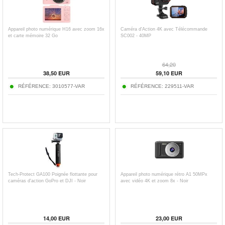
Appareil photo numérique H16 avec zoom 16x
Caméra d'Action 4K avec Télécommande
et carte mémoire 32 Go
SC002 - 40MP
64,20
38,50
EUR
59,10
EUR
RÉFÉRENCE:
3010577-VAR
RÉFÉRENCE:
229511-VAR
Tech-Protect GA100 Poignée flottante pour
Appareil photo numérique rétro A1 50MPx
caméras d'action GoPro et DJI - Noir
avec vidéo 4K et zoom 8x - Noir
14,00
EUR
23,00
EUR