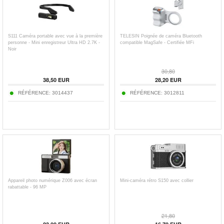
S111 Caméra portable avec vue à la première
TELESIN Poignée de caméra Bluetooth
personne - Mini enregistreur Ultra HD 2.7K -
compatible MagSafe - Certifiée MFi
Noir
30,80
38,50
EUR
28,20
EUR
RÉFÉRENCE:
3014437
RÉFÉRENCE:
3012811
Appareil photo numérique Z006 avec écran
Mini-caméra rétro S150 avec collier
rabattable - 96 MP
21,80