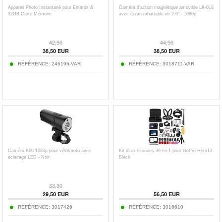
Appareil Photo Instantané pour Enfants &
Caméra d'action magnétique amovible LK-018
32GB Carte Mémoire
avec écran rabattable de 2.0" - 1080p
42,30
44,90
38,50
EUR
38,50
EUR
RÉFÉRENCE:
246196-VAR
RÉFÉRENCE:
3018711-VAR
Caméra K66 1080p pour vélo/moto avec
Kit d'accessoires 39-en-1 pour GoPro Hero13
éclairage LED - Noir
Black
33,30
29,50
EUR
56,50
EUR
RÉFÉRENCE:
3017426
RÉFÉRENCE:
3016610