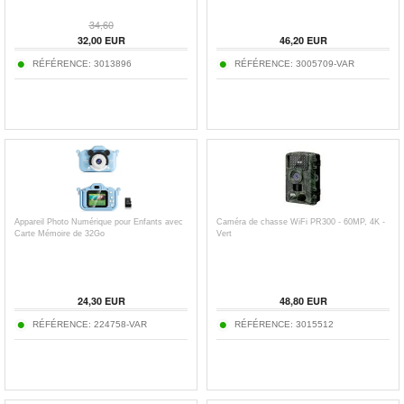
34,60
32,00
EUR
46,20
EUR
RÉFÉRENCE:
3013896
RÉFÉRENCE:
3005709-VAR
Appareil Photo Numérique pour Enfants avec
Caméra de chasse WiFi PR300 - 60MP, 4K -
Carte Mémoire de 32Go
Vert
24,30
EUR
48,80
EUR
RÉFÉRENCE:
224758-VAR
RÉFÉRENCE:
3015512