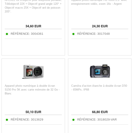
APEXEL Kit d'objectif pour téléphone portable,
Appareil photo numérique HD X800 2.8" avec
Téléobjectif 22X + Objectif grand angle 120° +
enregistrement vidéo, zoom 16x - Argent
Objectif macro 25X + Objectif œil de poisson
205°.
34,60
EUR
24,30
EUR
RÉFÉRENCE:
3004361
RÉFÉRENCE:
3017048
Appareil photo numérique à double écran
Caméra d'action étanche à double écran D50
S150 Pro 5K avec carte mémoire de 32 Go -
- 65MPx, IP68
Blanc
50,10
EUR
66,80
EUR
RÉFÉRENCE:
3013629
RÉFÉRENCE:
3018029-VAR