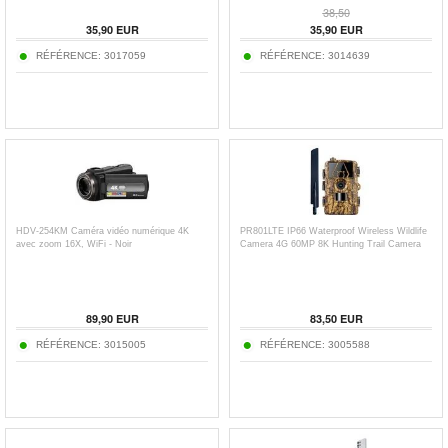
38,50
35,90
EUR
35,90
EUR
RÉFÉRENCE:
3017059
RÉFÉRENCE:
3014639
HDV-254KM Caméra vidéo numérique 4K
PR801LTE IP66 Waterproof Wireless Wildlife
avec zoom 16X, WiFi - Noir
Camera 4G 60MP 8K Hunting Trail Camera
89,90
EUR
83,50
EUR
RÉFÉRENCE:
3015005
RÉFÉRENCE:
3005588