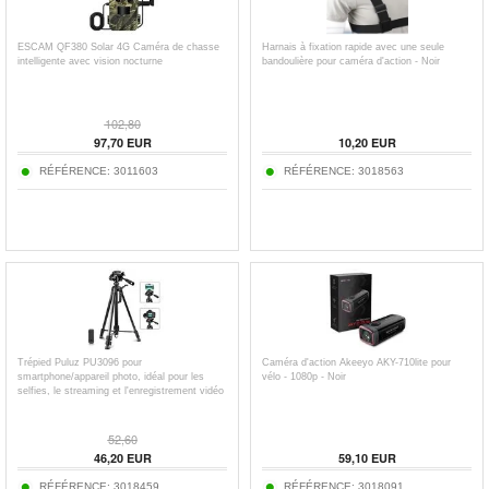
ESCAM QF380 Solar 4G Caméra de chasse
Harnais à fixation rapide avec une seule
intelligente avec vision nocturne
bandoulière pour caméra d'action - Noir
102,80
97,70
EUR
10,20
EUR
RÉFÉRENCE:
3011603
RÉFÉRENCE:
3018563
Trépied Puluz PU3096 pour
Caméra d'action Akeeyo AKY-710lite pour
smartphone/appareil photo, idéal pour les
vélo - 1080p - Noir
selfies, le streaming et l'enregistrement vidéo
52,60
46,20
EUR
59,10
EUR
RÉFÉRENCE:
3018459
RÉFÉRENCE:
3018091