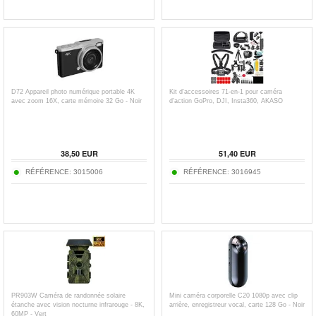
D72 Appareil photo numérique portable 4K
Kit d'accessoires 71-en-1 pour caméra
avec zoom 16X, carte mémoire 32 Go - Noir
d'action GoPro, DJI, Insta360, AKASO
38,50
EUR
51,40
EUR
RÉFÉRENCE:
3015006
RÉFÉRENCE:
3016945
PR903W Caméra de randonnée solaire
Mini caméra corporelle C20 1080p avec clip
étanche avec vision nocturne infrarouge - 8K,
arrière, enregistreur vocal, carte 128 Go - Noir
60MP - Vert