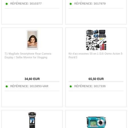
RÉFÉRENCE:
3010377
RÉFÉRENCE:
3017879
T1 MagSafe Smartphone Rear Camera
Kit d'accessoires 55 en 1 DJI Osmo Action 5
Display / Selfie Monitor for Vlogging
Pro/4/3
34,60
EUR
65,50
EUR
RÉFÉRENCE:
3013850-VAR
RÉFÉRENCE:
3017336