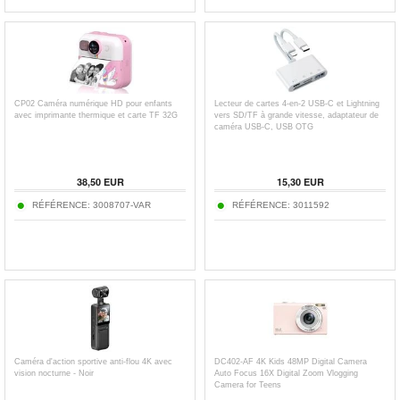
CP02 Caméra numérique HD pour enfants
Lecteur de cartes 4-en-2 USB-C et Lightning
avec imprimante thermique et carte TF 32G
vers SD/TF à grande vitesse, adaptateur de
caméra USB-C, USB OTG
38,50
EUR
15,30
EUR
RÉFÉRENCE:
3008707-VAR
RÉFÉRENCE:
3011592
Caméra d'action sportive anti-flou 4K avec
DC402-AF 4K Kids 48MP Digital Camera
vision nocturne - Noir
Auto Focus 16X Digital Zoom Vlogging
Camera for Teens