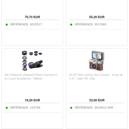
70,70
EUR
55,20
EUR
RÉFÉRENCE:
3015517
RÉFÉRENCE:
3017682
Set d'Objectifs d'Appareil Photo Universel 5-
LK-027 Mini caméra rétro à pouce - écran de
en-1 pour Smartphone, Tablette
1.47", vidéo HD 720p
19,20
EUR
23,00
EUR
RÉFÉRENCE:
223709
RÉFÉRENCE:
3016612-VAR