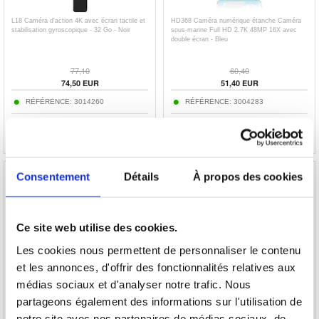
L18 Caméra d'action 4K avec écran tactile et
HD368 Caméra numérique étanche Caméra
stabilisation gyroscopique - 32 Go - Noir
sous-marine Full HD 2.7K 48MP 16X avec
double écran - Bleu
77,10
60,40
74,50
EUR
51,40
EUR
RÉFÉRENCE:
3014260
RÉFÉRENCE:
3004283
Consentement
Détails
À propos des cookies
Ce site web utilise des cookies.
APEXEL HD Métal 20-40x Zoom télescope
Caméra d'action portable LK-032 pour vlog
Téléobjectif Monoculaire pour iPhone
avec stabilisation
Samsung Huawei
Les cookies nous permettent de personnaliser le contenu
et les annonces, d'offrir des fonctionnalités relatives aux
médias sociaux et d'analyser notre trafic. Nous
65,50
EUR
34,60
EUR
partageons également des informations sur l'utilisation de
RÉFÉRENCE:
3004369
RÉFÉRENCE:
3019154-VAR
notre site avec nos partenaires de médias sociaux, de