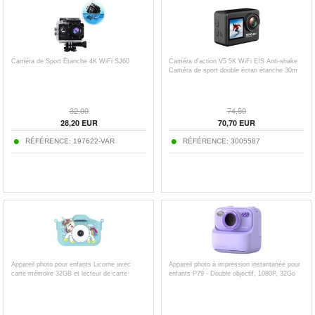
Caméra de Sport Étanche 4K WiFi SJ60
Caméra d'action V5 5K WiFi EIS Anti-shake
Caméra de sport double écran étanche 30m
32,00
74,50
28,20
EUR
70,70
EUR
RÉFÉRENCE:
197622-VAR
RÉFÉRENCE:
3005587
Appareil photo pour enfants Licorne avec
Appareil photo à impression instantanée pour
carte mémoire 32GB et lecteur de carte
enfants P79 - Double objectif, 1080P, 32Go