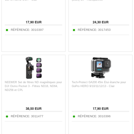
17,90
EUR
24,30
EUR
RÉFÉRENCE:
3010397
RÉFÉRENCE:
3017453
NEEWER Set de filtres ND magnétiques pour
Tech-Protect GA200 45m Étui étanche pour
DJI Osmo Pocket 3 - Filtres ND16, ND64,
GoPro HERO 9/10/11/12/13 - Clair
ND256 et CPL
38,50
EUR
17,90
EUR
RÉFÉRENCE:
3011477
RÉFÉRENCE:
3010396