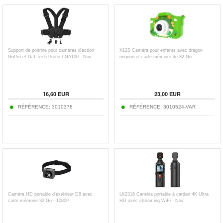
Support de poitrine pour caméras d'action
X12S Caméra pour enfants avec dragon
GoPro et DJI Tech-Protect GA100 - Noir
mignon et carte mémoire de 32 Go
16,60
EUR
23,00
EUR
RÉFÉRENCE:
3010378
RÉFÉRENCE:
3010524-VAR
Caméra HD portable d'extérieur D8 avec
LK2316 Caméra portable à cardan 4K Ultra
carte mémoire 32 Go - 1080P
HD avec streaming WiFi - Noir