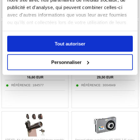
publicité et d'analyse, qui peuvent combiner celles-ci
avec d'autres informations que vous leur avez fournies
ou qu'ils ont collectées lors de votre utilisation de leurs
services.
Tout autoriser
Adaptateur Appareil Photo Lightning vers USB
Apexel Universal 100mm 4K Macro Lens -
3.0 Compatible - Blanc
Objectif pour Smartphones et Tablettes
Personnaliser
16,60
EUR
29,50
EUR
RÉFÉRENCE:
184577
RÉFÉRENCE:
3004949