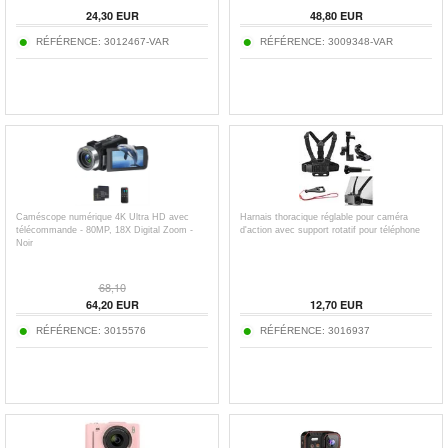
24,30
EUR
48,80
EUR
RÉFÉRENCE:
3012467-VAR
RÉFÉRENCE:
3009348-VAR
Caméscope numérique 4K Ultra HD avec
Harnais thoracique réglable pour caméra
télécommande - 80MP, 18X Digital Zoom -
d'action avec support rotatif pour téléphone
Noir
68,10
64,20
EUR
12,70
EUR
RÉFÉRENCE:
3015576
RÉFÉRENCE:
3016937