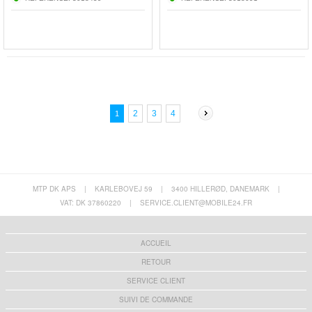
2
3
4
1
MTP DK APS
|
KARLEBOVEJ 59
|
3400 HILLERØD, DANEMARK
|
VAT: DK 37860220
|
SERVICE.CLIENT@MOBILE24.FR
ACCUEIL
RETOUR
SERVICE CLIENT
SUIVI DE COMMANDE