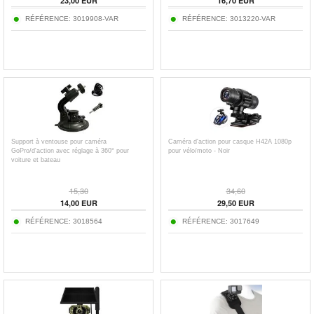
23,00
EUR
16,70
EUR
RÉFÉRENCE:
3019908-VAR
RÉFÉRENCE:
3013220-VAR
Support à ventouse pour caméra
Caméra d'action pour casque H42A 1080p
GoPro/d'action avec réglage à 360° pour
pour vélo/moto - Noir
voiture et bateau
15,30
34,60
14,00
EUR
29,50
EUR
RÉFÉRENCE:
3018564
RÉFÉRENCE:
3017649