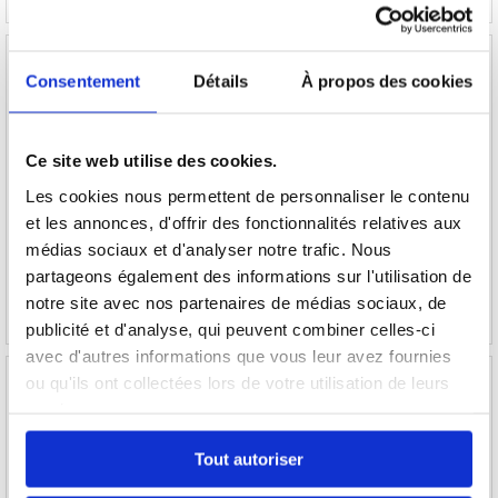
Consentement
Détails
À propos des cookies
Casque sans fil Logitech Lightspeed G435
Deltaco Casque d'écoute USB mono à
réduction de bruit - Noir
Ce site web utilise des cookies.
Les cookies nous permettent de personnaliser le contenu
et les annonces, d'offrir des fonctionnalités relatives aux
65,50
EUR
10,20
EUR
médias sociaux et d'analyser notre trafic. Nous
RÉFÉRENCE:
2000261DX-VAR
RÉFÉRENCE:
3002898
partageons également des informations sur l'utilisation de
notre site avec nos partenaires de médias sociaux, de
publicité et d'analyse, qui peuvent combiner celles-ci
avec d'autres informations que vous leur avez fournies
ou qu'ils ont collectées lors de votre utilisation de leurs
services.
Tout autoriser
Écouteurs de jeu JBL Quantum Air TWS -
Écouteurs True Wireless Onikuma T18 - Noir
Noir