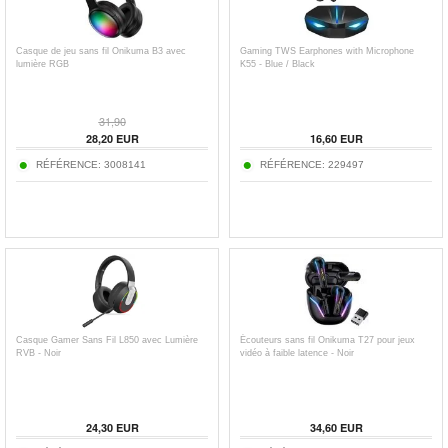
Casque de jeu sans fil Onikuma B3 avec
Gaming TWS Earphones with Microphone
lumière RGB
K55 - Blue / Black
31,90
28,20
EUR
16,60
EUR
RÉFÉRENCE:
3008141
RÉFÉRENCE:
229497
Casque Gamer Sans Fil L850 avec Lumière
Écouteurs sans fil Onikuma T27 pour jeux
RVB - Noir
vidéo à faible latence - Noir
24,30
EUR
34,60
EUR