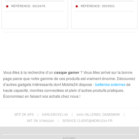
RÉFÉRENCE:
3010478
RÉFÉRENCE:
3003501
Vous êtes à la recherche d’un
casque gamer
? Vous êtes arrivé sur la bonne
page parce que notre gamme de ces produits est vraiment énorme. Découvrez
d’autres gadgets intéressants dont Mobile24 dispose -
batteries externes
de
haute capacité, montres connectées et plein d’autres produits pratiques.
Économisez en faisant vos achats chez nous !
MTP DK APS
|
KARLEBOVEJ 59
|
3400 HILLERØD, DANEMARK
|
VAT: DK 37860220
|
SERVICE.CLIENT@MOBILE24.FR
ACCUEIL