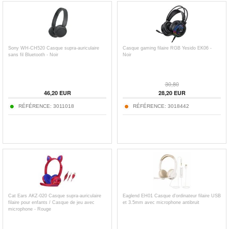
Sony WH-CH520 Casque supra-auriculaire
Casque gaming filaire RGB Yesido EK06 -
sans fil Bluetooth - Noir
Noir
30,80
46,20
EUR
28,20
EUR
RÉFÉRENCE:
3011018
RÉFÉRENCE:
3018442
Cat Ears AKZ-020 Casque supra-auriculaire
Eaglend EH01 Casque d'ordinateur filaire USB
filaire pour enfants / Casque de jeu avec
et 3.5mm avec microphone antibruit
microphone - Rouge