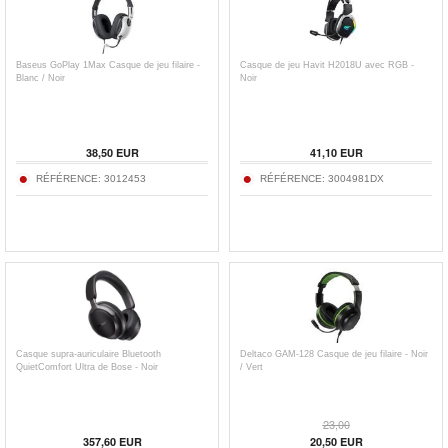
Baseus GoPlay 1Max Casque de jeu filaire -
Casque de jeu Havit H2018U avec RGB -
Blanc / Noir
Noir
38,50
EUR
41,10
EUR
RÉFÉRENCE:
3012453
RÉFÉRENCE:
3004981DX
Casque supra-auriculaire Bluetooth
Deltaco GAM-128 Casque de jeu filaire - Noir
QuietComfort Ultra de Bose - Noir
/ Vert
23,00
357,60
EUR
20,50
EUR