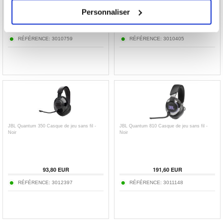
Personnaliser
100,30
EUR
24,30
EUR
RÉFÉRENCE:
3010759
RÉFÉRENCE:
3010405
JBL Quantum 350 Casque de jeu sans fil -
JBL Quantum 810 Casque de jeu sans fil -
Noir
Noir
93,80
EUR
191,60
EUR
RÉFÉRENCE:
3012397
RÉFÉRENCE:
3011148