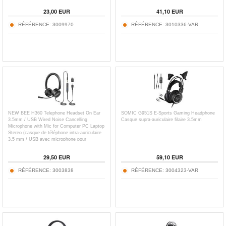
23,00
EUR
41,10
EUR
RÉFÉRENCE:
3009970
RÉFÉRENCE:
3010336-VAR
NEW BEE H360 Telephone Headset On Ear
SOMIC G951S E-Sports Gaming Headphone
3.5mm / USB Wired Noise Cancelling
Casque supra-auriculaire filaire 3.5mm
Microphone with Mic for Computer PC Laptop
Stereo (casque de téléphone intra-auriculaire
3,5 mm / USB avec microphone pour
ordinateur PC portable stéréo)
29,50
EUR
59,10
EUR
RÉFÉRENCE:
3003838
RÉFÉRENCE:
3004323-VAR