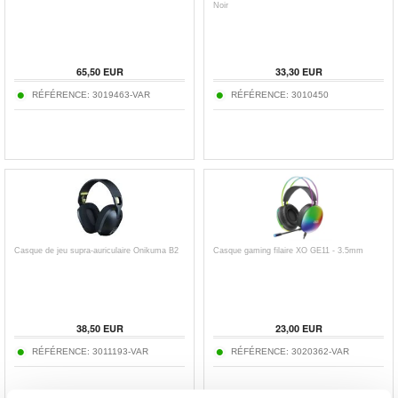
Noir
65,50
EUR
33,30
EUR
RÉFÉRENCE:
3019463-VAR
RÉFÉRENCE:
3010450
Casque de jeu supra-auriculaire Onikuma B2
Casque gaming filaire XO GE11 - 3.5mm
38,50
EUR
23,00
EUR
RÉFÉRENCE:
3011193-VAR
RÉFÉRENCE:
3020362-VAR