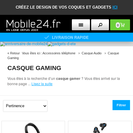
CRÉEZ LE DESIGN DE VOS COQUES ET GADGETS
ICI
0
LIVRAISON RAPIDE
«
Retour
Vous êtes ici :
Accessoires téléphone
Casque Audio
Casque
Gaming
CASQUE GAMING
Vous êtes à la recherche d’un
casque gamer
? Vous êtes arrivé sur la
bonne page
...
Lisez la suite
Filtrer