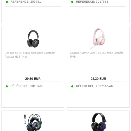
RÉFÉRENCE:
253751
RÉFÉRENCE:
3017683
Casque de jeu supra-auriculaire Bluetooth
Casque Gamer Sans Fil L850 avec Lumière
Acefast H13 - Noir
RVB
29,50
EUR
24,30
EUR
RÉFÉRENCE:
3015945
RÉFÉRENCE:
253754-VAR