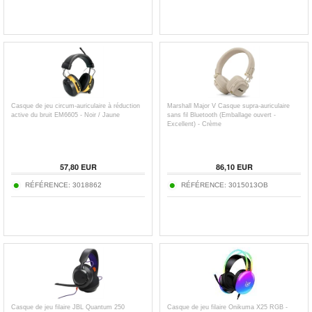
Casque de jeu circum-auriculaire à réduction
Marshall Major V Casque supra-auriculaire
active du bruit EM6605 - Noir / Jaune
sans fil Bluetooth (Emballage ouvert -
Excellent) - Crème
57,80
EUR
86,10
EUR
RÉFÉRENCE:
3018862
RÉFÉRENCE:
3015013OB
Casque de jeu filaire JBL Quantum 250
Casque de jeu filaire Onikuma X25 RGB -