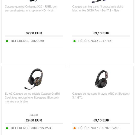
Casque gaming Onikuma X20 - RGB, son
Casque gaming sans fil supra-auriculaire
surround stéréo, microphone HD - Noir
Machenike GX30 Pro - Son 7.1 - Noir
32,00
EUR
59,10
EUR
RÉFÉRENCE:
3020050
RÉFÉRENCE:
3017785
EL-A2 Casque de jeu pliable Casque Graffiti
Casque de jeu sans fil avec ANC et Bluetooth
Cool avec microphone Ecouteurs Bluetooth
5.4 GT1
montés sur la tête
34,60
29,50
EUR
59,10
EUR
RÉFÉRENCE:
3003895-VAR
RÉFÉRENCE:
3007823-VAR