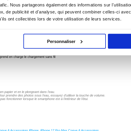
rafic. Nous partageons également des informations sur l'utilisati
, de publicité et d'analyse, qui peuvent combiner celles-ci avec
ils ont collectées lors de votre utilisation de leurs services.
ne 17 Pro Max
edpepper FS offre une protection ultime contre les dommages quotidiens. Une combinaison
 de protection IP68, le boîtier est étanche à la poussière et à l'eau. La norme IP68 vous
 2m d'eau profonde (prise de photos), jusqu'à 30 min.
Personnaliser
ne 17 Pro Max
s-marine du téléphone (jusqu'à 2 m de profondeur)
hes à l'avant et à l'arrière
 prend en charge le chargement sans fil
en papier et en le plongeant dans l'eau.
 Pour prendre des photos sous l'eau, essayez d'utiliser la touche de volume.
pas fonctionner lorsque le smartphone est à l'intérieur de l'étui.
oque & Accessoires iPhone
,
iPhone 17 Pro Max Coque & Accessoires