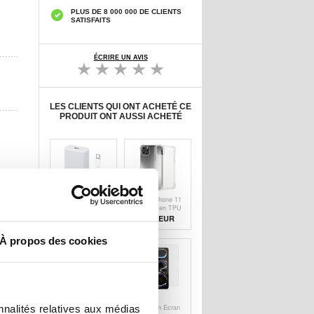
PLUS DE 8 000 000 DE CLIENTS
SATISFAITS
ÉCRIRE UN AVIS
LES CLIENTS QUI ONT ACHETÉ CE
PRODUIT ONT AUSSI ACHETÉ
Chargeur USB-C
Coque iPhone 11
GaN avec câble
Antichoc en TPU
USB-C Beline PD
- Transparent
15,30 EUR
8,90 EUR
3.0 pour iPhone
15 Pro/15 Pro
À propos des cookies
Max/16 Pro/16
Pro Max - 30W -
Blanc
Câble de charge
Film de
nnalités relatives aux médias
USB-C Apple
Protection Ecran