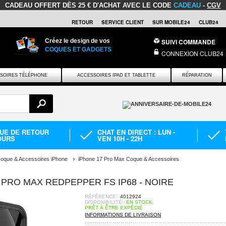
CADEAU OFFERT
DÈS 25 € D'ACHAT AVEC LE CODE
CADEAU
-
CGV
RETOUR
SERVICE CLIENT
SUR MOBILE24
CLUB24
Créez le design de vos
SUIVI COMMANDE
COQUES ET GADGETS
CONNEXION CLUB24
SOIRES TÉLÉPHONE
ACCESSOIRES IPAD ET TABLETTE
RÉPARATION
QUE DE RETOUR
CHAT EN DIRECT : LUN -
OURS
VEN 10H - 22H
oque & Accessoires iPhone
iPhone 17 Pro Max Coque & Accessoires
PRO MAX REDPEPPER FS IP68 - NOIRE
RÉFÉRENCE:
4012924
DISPONIBILITÉ:
EN STOCK.
PRÊT À ÊTRE EXPÉDIÉ
INFORMATIONS DE LIVRAISON