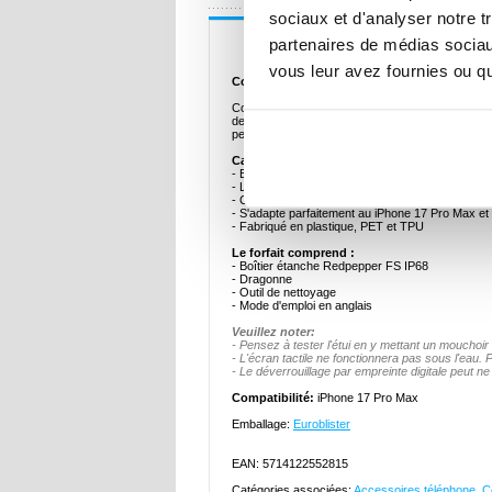
sociaux et d'analyser notre t
Description
partenaires de médias sociaux
vous leur avez fournies ou qu'
Coque Étanche Redpepper FS IP68 pour iPho
Conçu avec précision pour iPhone 17 Pro Max, R
de matériaux plastique, PET et TPU avec un indice
permet d'utiliser votre iPhone 17 Pro Max jusqu'à
Caractéristiques :
- Boîtier étanche Redpepper FS IP68 pour iPho
- La norme IP68 vous permet une utilisation sou
- Conception ultra-mince, corps mince à deux couc
- S'adapte parfaitement au iPhone 17 Pro Max et
- Fabriqué en plastique, PET et TPU
Le forfait comprend :
- Boîtier étanche Redpepper FS IP68
- Dragonne
- Outil de nettoyage
- Mode d'emploi en anglais
Veuillez noter:
- Pensez à tester l'étui en y mettant un mouchoir 
- L'écran tactile ne fonctionnera pas sous l'eau.
- Le déverrouillage par empreinte digitale peut ne 
Compatibilité:
iPhone 17 Pro Max
Emballage:
Euroblister
EAN: 5714122552815
Catégories associées:
Accessoires téléphone
,
C