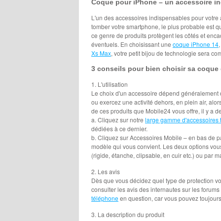
Coque pour iPhone – un accessoire in
L'un des accessoires indispensables pour votre ap
tomber votre smartphone, le plus probable est qu'
ce genre de produits protègent les côtés et enc
éventuels. En choisissant une
coque iPhone 14
Xs Max
, votre petit bijou de technologie sera 
3 conseils pour bien choisir sa coque
1. L'utilisation
Le choix d'un accessoire dépend généralement de
ou exercez une activité dehors, en plein air, alo
de ces produits que Mobile24 vous offre, il y a d
a. Cliquez sur notre
large gamme d'accessoires 
dédiées à ce dernier.
b. Cliquez sur Accessoires Mobile – en bas de pa
modèle qui vous convient. Les deux options vous 
(rigide, étanche, clipsable, en cuir etc.) ou par m
2. Les avis
Dès que vous décidez quel type de protection vou
consulter les avis des internautes sur les forums
téléphone
en question, car vous pouvez toujours vo
3. La description du produit