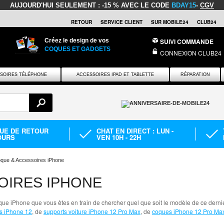
AUJOURD'HUI SEULEMENT :
-15 % AVEC LE CODE
BDAY15
-
CGV
RETOUR
SERVICE CLIENT
SUR MOBILE24
CLUB24
Créez le design de vos
SUIVI COMMANDE
COQUES ET GADGETS
CONNEXION CLUB24
SOIRES TÉLÉPHONE
ACCESSOIRES IPAD ET TABLETTE
RÉPARATION
QUE DE RETOUR
CHAT EN DIRECT : LUN -
OURS
VEN 10H - 22H
que & Accessoires iPhone
OIRES IPHONE
que iPhone que vous êtes en train de chercher quel que soit le modèle de ce dern
is iPhone 12
, de
supports voiture iPhone 12 Pro Max
, de
coques iPhone 12 Pro Ma