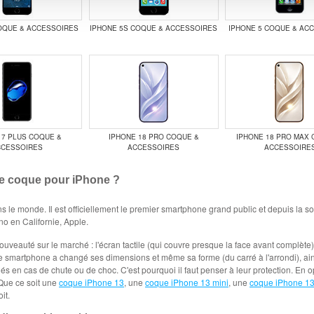
OQUE & ACCESSOIRES
IPHONE 5S COQUE & ACCESSOIRES
IPHONE 5 COQUE & AC
 7 PLUS COQUE &
IPHONE 18 PRO COQUE &
IPHONE 18 PRO MAX 
CCESSOIRES
ACCESSOIRES
ACCESSOIRE
e coque pour iPhone ?
 le monde. Il est officiellement le premier smartphone grand public et depuis la sor
no en Californie, Apple.
veauté sur le marché : l'écran tactile (qui couvre presque la face avant complète) 
ce smartphone a changé ses dimensions et même sa forme (du carré à l'arrondi), ain
 en cas de chute ou de choc. C'est pourquoi il faut penser à leur protection. En 
 Que ce soit une
coque iPhone 13
, une
coque iPhone 13 mini
, une
coque iPhone 13
it.