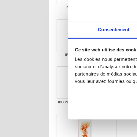
IPHONE 12 MINI COQUE &
IPHONE
ACCESSOIRES
A
Consentement
Ce site web utilise des cook
IPHONE 11 PRO COQUE &
IPHONE 1
Les cookies nous permettent d
ACCESSOIRES
A
sociaux et d'analyser notre t
partenaires de médias sociaux
vous leur avez fournies ou qu'
IPHONE X COQUE & ACCESSOIRES
IPHONE 8 C