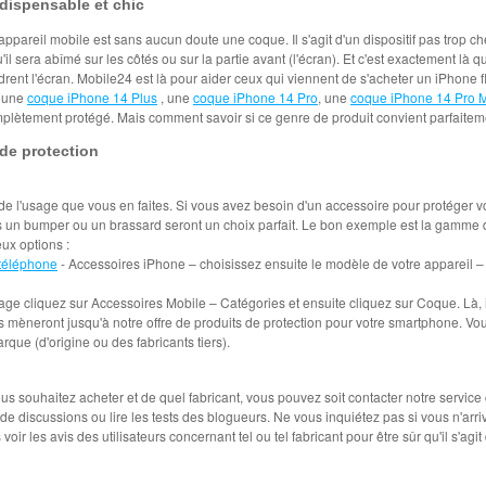
dispensable et chic
pareil mobile est sans aucun doute une coque. Il s'agit d'un dispositif pas trop cher
il sera abîmé sur les côtés ou sur la partie avant (l'écran). Et c'est exactement là q
adrent l'écran. Mobile24 est là pour aider ceux qui viennent de s'acheter un iPhon
, une
coque iPhone 14 Plus
, une
coque iPhone 14 Pro
, une
coque iPhone 14 Pro 
complètement protégé. Mais comment savoir si ce genre de produit convient parfai
 de protection
 l'usage que vous en faites. Si vous avez besoin d'un accessoire pour protéger v
rs un bumper ou un brassard seront un choix parfait. Le bon exemple est la gamme d'O
eux options :
téléphone
- Accessoires iPhone – choisissez ensuite le modèle de votre appareil –
ge cliquez sur Accessoires Mobile – Catégories et ensuite cliquez sur Coque. Là, il
mèneront jusqu'à notre offre de produits de protection pour votre smartphone. Vous
arque (d'origine ou des fabricants tiers).
s souhaitez acheter et de quel fabricant, vous pouvez soit contacter notre service 
 de discussions ou lire les tests des blogueurs. Ne vous inquiétez pas si vous n'arr
ir les avis des utilisateurs concernant tel ou tel fabricant pour être sûr qu'il s'agi