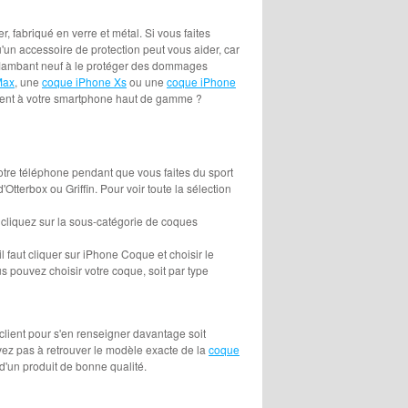
, fabriqué en verre et métal. Si vous faites
u'un accessoire de protection peut vous aider, car
e flambant neuf à le protéger des dommages
Max
, une
coque iPhone Xs
ou une
coque iPhone
tement à votre smartphone haut de gamme ?
otre téléphone pendant que vous faites du sport
tterbox ou Griffin. Pour voir toute la sélection
 cliquez sur la sous-catégorie de coques
 faut cliquer sur iPhone Coque et choisir le
 pouvez choisir votre coque, soit par type
client pour s'en renseigner davantage soit
ivez pas à retrouver le modèle exacte de la
coque
t d'un produit de bonne qualité.