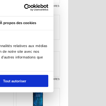
COQUE &
IPHONE 11 COQUE & ACCESSOIRES
S
À propos des cookies
CCESSOIRES
IPHONE XS MAX COQUE &
nnalités relatives aux médias
ACCESSOIRES
on de notre site avec nos
 d'autres informations que
CESSOIRES
IPHONE SE COQUE & ACCESSOIRES
Tout autoriser