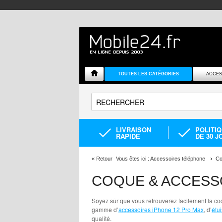
TOUTES LES CATÉGORIES
ACCES
LIVRAISON
POLITI
RAPIDE
DE 30 J
«
Retour
Vous êtes ici :
Accessoires téléphone
Co
COQUE & ACCESS
Soyez sûr que vous retrouverez facilement la co
gamme d’
accessoires iPhone 12 Pro Max
, d’
étu
qualité.