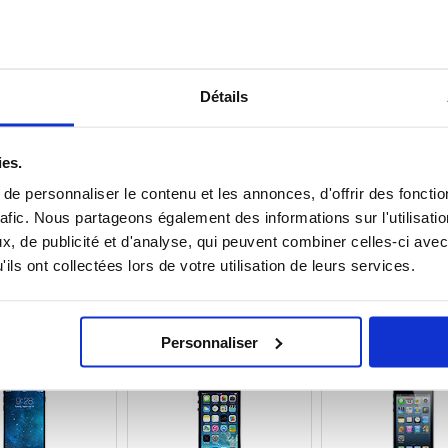
 12 PRO COQUE &
IPHONE 12 PRO MAX COQUE &
IPHONE SE (2020) 
CCESSOIRES
ACCESSOIRES
ACCESSOIRE
Détails
ies.
1 PRO MAX COQUE &
IPHONE XR COQUE & ACCESSOIRES
IPHONE XS COQUE & A
e personnaliser le contenu et les annonces, d'offrir des fonctio
CCESSOIRES
rafic. Nous partageons également des informations sur l'utilisati
, de publicité et d'analyse, qui peuvent combiner celles-ci avec
ils ont collectées lors de votre utilisation de leurs services.
OQUE & ACCESSOIRES
IPHONE 8 PLUS COQUE &
IPHONE 7 COQUE & AC
Personnaliser
ACCESSOIRES