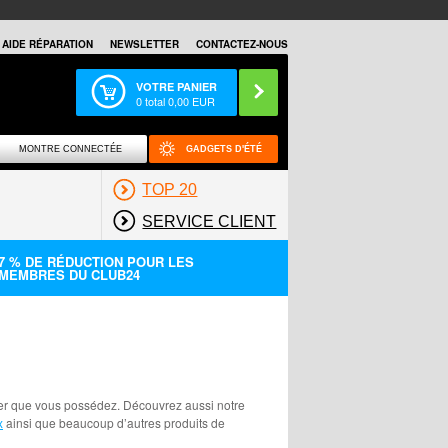
AIDE RÉPARATION
NEWSLETTER
CONTACTEZ-NOUS
VOTRE PANIER
0
total
0,00
EUR
MONTRE CONNECTÉE
GADGETS D'ÉTÉ
TOP 20
SERVICE CLIENT
7 % DE RÉDUCTION POUR LES
MEMBRES DU CLUB24
ier que vous possédez. Découvrez aussi notre
x
ainsi que beaucoup d’autres produits de