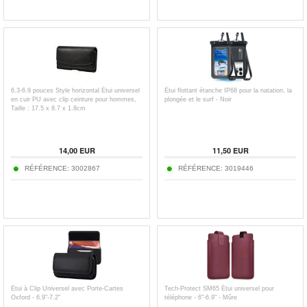
6.3-6.9 pouces Style horizontal Étui universel
Étui flottant étanche IP68 pour la natation, la
en cuir PU avec clip ceinture pour hommes,
plongée et le surf - Noir
Taille : 17.5 x 8.7 x 1.8cm
14,00
EUR
11,50
EUR
RÉFÉRENCE:
3002867
RÉFÉRENCE:
3019446
Étui à Clip Universel avec Porte-Cartes
Tech-Protect SM65 Étui universel pour
Oxford - 6.9"-7.2"
téléphone - 6"-6.9" - Mûre