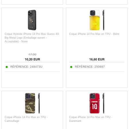
Coque Hybride iPhone 14 Pro Max Guess 4G
Coque iPhone 14 Pro Max en TPU - Bière
Big Metal Logo (Emballage ouvert -
Acceptable) - Noire
17,90
10,20
EUR
16,60
EUR
RÉFÉRENCE:
248473U
RÉFÉRENCE:
250697
Coque iPhone 14 Pro Max en TPU -
Coque iPhone 14 Pro Max en TPU -
Camouflage
Danemark