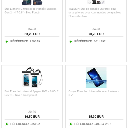
Étui Étanche Universel de Plongée Shellbox
TELESIN Étui de plongée universel pour
Gen.2 - 4.7-6.8" - Bleu Foncé
smartphones avec commandes compatibles
Bluetooth - Noir
34,60
74,50
33,20
EUR
70,70
EUR
RÉFÉRENCE:
229349
RÉFÉRENCE:
3014292
Étui Étanche Universel Spigen A601 - 6.8" - 2
Coque Étanche Universelle avec Lanière -
Pièces - Noir / Transparent
6.7"
20,50
16,50
EUR
15,30
EUR
RÉFÉRENCE:
235192
RÉFÉRENCE:
248384-VAR