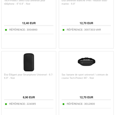
Tech-Protect SM65 Étui universel pour
Étui universel étanche IP68 / housse sous-
téléphone - 6"-6.9" - Noir
marine - 6.9"
12,40
EUR
12,70
EUR
RÉFÉRENCE:
3004860
RÉFÉRENCE:
3007303-VAR
Étui Élégant pour Smartphone Universel - 6.7-
Sac banane de sport universel / ceinture de
6.9" - Noir
course Tech-Protect M7 - Noir
8,90
EUR
12,70
EUR
RÉFÉRENCE:
224085
RÉFÉRENCE:
3012800