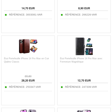
14,70
EUR
8,90
EUR
RÉFÉRENCE:
3003081-VAR
RÉFÉRENCE:
266226-VAR
Étui Portefeuille iPhone 14 Pro Max en Cuir
Étui Portefeuille iPhone 14 Pro Max avec
Qialino Classic
Fermeture Magnétique
39,80
28,20
EUR
12,70
EUR
RÉFÉRENCE:
253347-VAR
RÉFÉRENCE:
247339-VAR