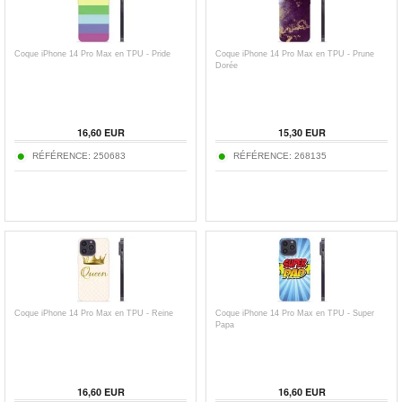
Coque iPhone 14 Pro Max en TPU - Pride
Coque iPhone 14 Pro Max en TPU - Prune
Dorée
16,60
EUR
15,30
EUR
RÉFÉRENCE:
250683
RÉFÉRENCE:
268135
Coque iPhone 14 Pro Max en TPU - Reine
Coque iPhone 14 Pro Max en TPU - Super
Papa
16,60
EUR
16,60
EUR