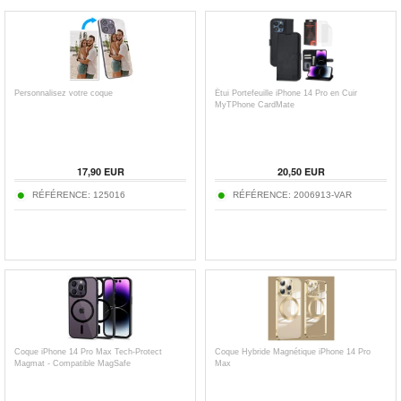
Personnalisez votre coque
Étui Portefeuille iPhone 14 Pro en Cuir
MyTPhone CardMate
17,90
EUR
20,50
EUR
RÉFÉRENCE:
125016
RÉFÉRENCE:
2006913-VAR
Coque iPhone 14 Pro Max Tech-Protect
Coque Hybride Magnétique iPhone 14 Pro
Magmat - Compatible MagSafe
Max