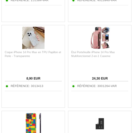
RÉFÉRENCE:
255584-VAR
RÉFÉRENCE:
4013946-VAR
Coque iPhone 14 Pro Max en TPU Papillon et
Étui Portefeuille iPhone 14 Pro Max
Perle - Transparente
Multifonctionnel 2-en-1 Caseme
8,90
EUR
24,30
EUR
RÉFÉRENCE:
3013413
RÉFÉRENCE:
3001264-VAR