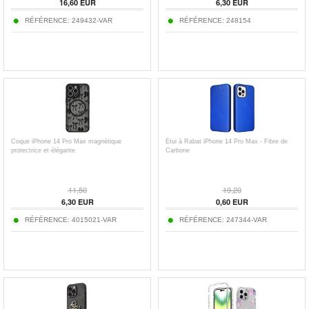
16,60
EUR
6,30
EUR
RÉFÉRENCE:
249432-VAR
RÉFÉRENCE:
248154
Coque iPhone 14 Pro Max magnétique
Étui à Rabat iPhone 14 Pro Max - Fibre de
protectrice et élégante
Carbone
11,50
19,20
6,30
EUR
0,60
EUR
RÉFÉRENCE:
4015021-VAR
RÉFÉRENCE:
247344-VAR