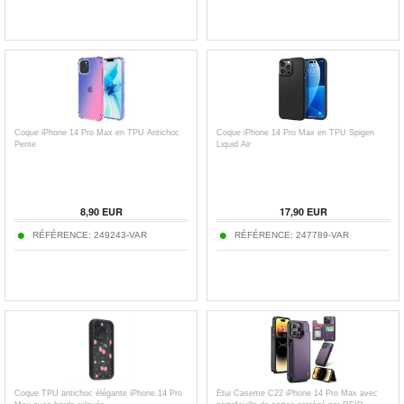
Coque iPhone 14 Pro Max en TPU Antichoc
Coque iPhone 14 Pro Max en TPU Spigen
Pente
Liquid Air
8,90
EUR
17,90
EUR
RÉFÉRENCE:
249243-VAR
RÉFÉRENCE:
247789-VAR
Coque TPU antichoc élégante iPhone 14 Pro
Étui Caseme C22 iPhone 14 Pro Max avec