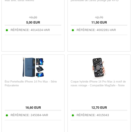
Max avec bords relevés
portefeuille de cartes protégé par RFID
10,20
12,70
5,00
EUR
11,50
EUR
RÉFÉRENCE:
4014324-VAR
RÉFÉRENCE:
4002281-VAR
Étui Portefeuille iPhone 14 Pro Max - Série
Coque hybride iPhone 14 Pro Max à motif de
Polyvalente
roses vintage - Compatible MagSafe - Noire
16,60
EUR
12,70
EUR
RÉFÉRENCE:
245384-VAR
RÉFÉRENCE:
4015043