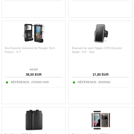
Étui Étanche Universel de Plongée Tech-
Brassard de sport Spigen A703 Dynamic
Protect - 6,7"
Shield - 6.9" - Noir
43,60
38,50
EUR
21,80
EUR
RÉFÉRENCE:
255560-VAR
RÉFÉRENCE:
3006582