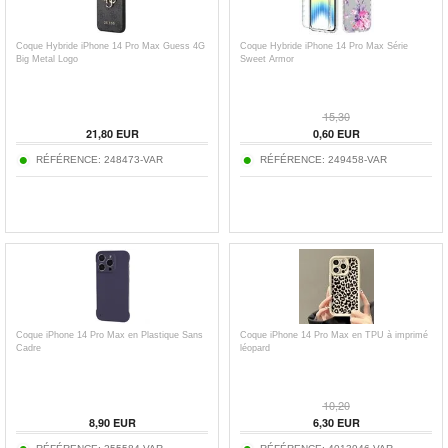
Coque Hybride iPhone 14 Pro Max Guess 4G
Coque Hybride iPhone 14 Pro Max Série
Big Metal Logo
Sweet Armor
15,30
21,80
EUR
0,60
EUR
RÉFÉRENCE:
248473-VAR
RÉFÉRENCE:
249458-VAR
Coque iPhone 14 Pro Max en Plastique Sans
Coque iPhone 14 Pro Max en TPU à imprimé
Cadre
léopard
10,20
8,90
EUR
6,30
EUR