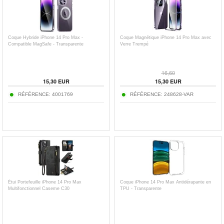
Coque Hybride iPhone 14 Pro Max -
Coque Magnétique iPhone 14 Pro Max avec
Compatible MagSafe - Transparente
Verre Trempé
16,60
15,30
EUR
15,30
EUR
RÉFÉRENCE:
4001769
RÉFÉRENCE:
248628-VAR
Étui Portefeuille iPhone 14 Pro Max
Coque iPhone 14 Pro Max Antidérapante en
Multifonctionnel Caseme C30
TPU - Transparente