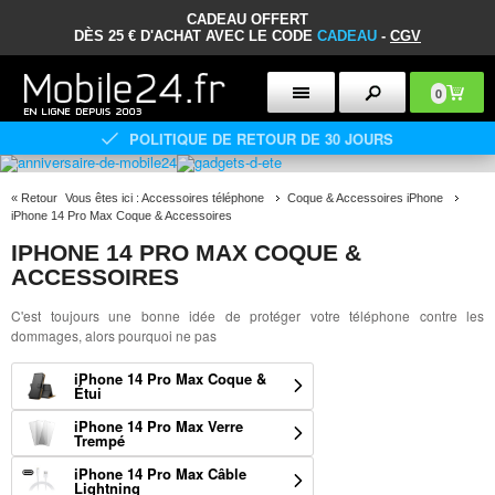
CADEAU OFFERT
DÈS 25 € D'ACHAT AVEC LE CODE
CADEAU
-
CGV
0
POLITIQUE DE RETOUR DE 30 JOURS
«
Retour
Vous êtes ici :
Accessoires téléphone
Coque & Accessoires iPhone
iPhone 14 Pro Max Coque & Accessoires
IPHONE 14 PRO MAX COQUE &
ACCESSOIRES
C'est toujours une bonne idée de protéger votre téléphone contre les
dommages, alors pourquoi ne pas
iPhone 14 Pro Max Coque &
Étui
iPhone 14 Pro Max Verre
Trempé
iPhone 14 Pro Max Câble
Lightning