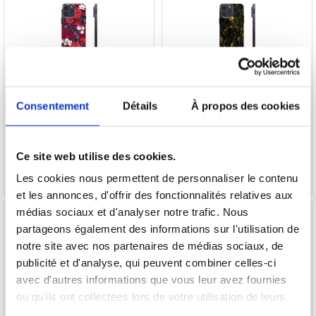
Coque iPhone 14 Pro Max en TPU - Fleurs
Coque iPhone 14 Pro Max en TPU - Granit
Vintage
Doré
Consentement
Détails
À propos des cookies
16,60
EUR
15,30
EUR
RÉFÉRENCE:
250664
RÉFÉRENCE:
268133
Ce site web utilise des cookies.
Les cookies nous permettent de personnaliser le contenu
et les annonces, d'offrir des fonctionnalités relatives aux
médias sociaux et d'analyser notre trafic. Nous
partageons également des informations sur l'utilisation de
notre site avec nos partenaires de médias sociaux, de
publicité et d'analyse, qui peuvent combiner celles-ci
Coque iPhone 14 Pro Max en TPU - Greige
Coque iPhone 14 Pro Max en TPU - Lion
Étincelant
avec d'autres informations que vous leur avez fournies
ou qu'ils ont collectées lors de votre utilisation de leurs
services.