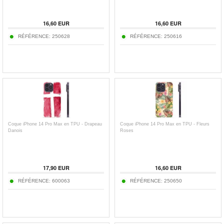
16,60
EUR
16,60
EUR
RÉFÉRENCE:
250628
RÉFÉRENCE:
250616
Coque iPhone 14 Pro Max en TPU - Drapeau
Coque iPhone 14 Pro Max en TPU - Fleurs
Danois
Roses
17,90
EUR
16,60
EUR
RÉFÉRENCE:
600063
RÉFÉRENCE:
250650