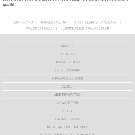
qualité.
MTP DK APS
|
KARLEBOVEJ 59
|
3400 HILLERØD, DANEMARK
|
VAT: DK 37860220
|
SERVICE.CLIENT@MOBILE24.FR
ACCUEIL
RETOUR
SERVICE CLIENT
SUIVI DE COMMANDE
A PROPOS DE NOUS
CLUB24
AIDE RÉPARATION
NEWSLETTER
BLOG
CONTACTEZ-NOUS
NOUVEAUTÉS ET ASTUCES