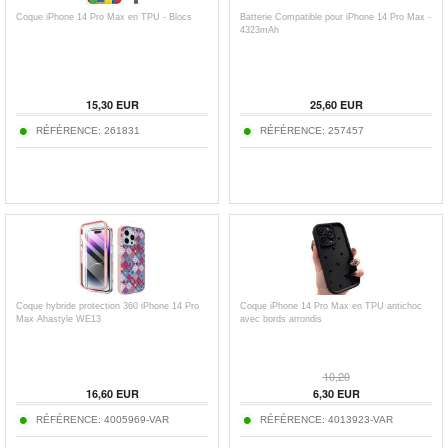
Coque iPhone 14 Pro Max en TPU - Blocs
Batterie Compatible pour iPhone 14 Pro Max -
4323mAh
15,30
EUR
25,60
EUR
RÉFÉRENCE:
261831
RÉFÉRENCE:
257457
Coque hybride protection 360 iPhone 14 Pro
Coque iPhone 14 Pro Max en TPU antichoc
Max Ahastyle WE13
avec bords arrondis
10,20
16,60
EUR
6,30
EUR
RÉFÉRENCE:
4005969-VAR
RÉFÉRENCE:
4013923-VAR