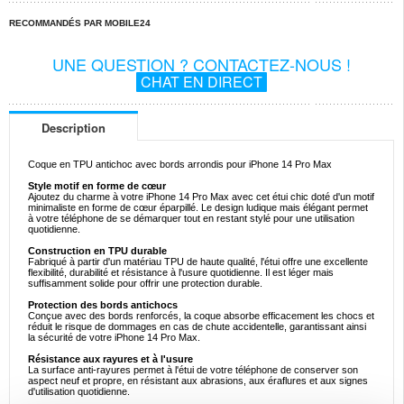
RECOMMANDÉS PAR MOBILE24
UNE QUESTION ? CONTACTEZ-NOUS !
CHAT EN DIRECT
Description
Coque en TPU antichoc avec bords arrondis pour iPhone 14 Pro Max
Style motif en forme de cœur
Ajoutez du charme à votre iPhone 14 Pro Max avec cet étui chic doté d'un motif
minimaliste en forme de cœur éparpillé. Le design ludique mais élégant permet
à votre téléphone de se démarquer tout en restant stylé pour une utilisation
quotidienne.
Construction en TPU durable
Fabriqué à partir d'un matériau TPU de haute qualité, l'étui offre une excellente
flexibilité, durabilité et résistance à l'usure quotidienne. Il est léger mais
suffisamment solide pour offrir une protection durable.
Protection des bords antichocs
Conçue avec des bords renforcés, la coque absorbe efficacement les chocs et
réduit le risque de dommages en cas de chute accidentelle, garantissant ainsi
la sécurité de votre iPhone 14 Pro Max.
Résistance aux rayures et à l'usure
La surface anti-rayures permet à l'étui de votre téléphone de conserver son
aspect neuf et propre, en résistant aux abrasions, aux éraflures et aux signes
d'utilisation quotidienne.