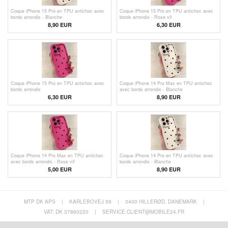
Coque iPhone 15 Pro en TPU antichoc avec
Coque iPhone 15 Pro en TPU antichoc avec
bords arrondis - Blanche
bords arrondis - Rose vif
8,90 EUR
6,30
EUR
Coque iPhone 15 Pro en TPU antichoc avec
Coque iPhone 14 Pro Max en TPU antichoc
bords arrondis
avec bords arrondis - Blanche
6,30
EUR
8,90 EUR
Coque iPhone 14 Pro Max en TPU antichoc
Coque iPhone 14 Pro en TPU antichoc avec
avec bords arrondis - Rose vif
bords arrondis - Blanche
5,00
EUR
8,90 EUR
MTP DK APS
|
KARLEBOVEJ 59
|
3400 HILLERØD, DANEMARK
|
VAT: DK 37860220
|
SERVICE.CLIENT@MOBILE24.FR