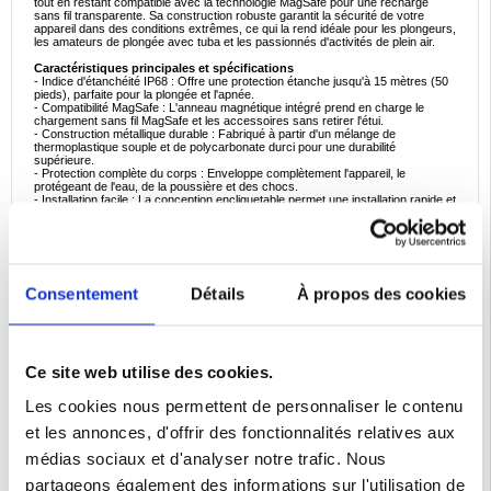
tout en restant compatible avec la technologie MagSafe pour une recharge
sans fil transparente. Sa construction robuste garantit la sécurité de votre
appareil dans des conditions extrêmes, ce qui la rend idéale pour les plongeurs,
les amateurs de plongée avec tuba et les passionnés d'activités de plein air.
Caractéristiques principales et spécifications
- Indice d'étanchéité IP68 : Offre une protection étanche jusqu'à 15 mètres (50
pieds), parfaite pour la plongée et l'apnée.
- Compatibilité MagSafe : L'anneau magnétique intégré prend en charge le
chargement sans fil MagSafe et les accessoires sans retirer l'étui.
- Construction métallique durable : Fabriqué à partir d'un mélange de
thermoplastique souple et de polycarbonate durci pour une durabilité
supérieure.
- Protection complète du corps : Enveloppe complètement l'appareil, le
protégeant de l'eau, de la poussière et des chocs.
- Installation facile : La conception encliquetable permet une installation rapide et
sûre, avec des couvercles de boutons et des joints d'étanchéité pour
empêcher la pénétration de l'humidité.
Exemples d'utilisation idéaux
- Photographie sous-marine : Réalisez de superbes photos et vidéos sous l'eau
sans compromettre la sécurité de votre appareil.
Consentement
Détails
À propos des cookies
- Activités de plein air : Protégez votre iPhone 17 Pro lors d'une randonnée, d'un
camping ou de toute aventure où l'exposition aux éléments est un souci.
- Utilisation quotidienne : Conservez toutes ses fonctionnalités et sa protection
dans les environnements humides ou poussiéreux, tels que les chantiers de
construction ou les plages.
- Voyage : Assurez-vous que votre appareil est protégé contre les conditions
Ce site web utilise des cookies.
météorologiques inattendues ou les accidents pendant les voyages.
Pourquoi ce produit est parfait à acheter
Les cookies nous permettent de personnaliser le contenu
L'étui étanche Shellbox série M associe une protection robuste à une
commodité moderne. Son indice de protection IP68 et sa compatibilité MagSafe
et les annonces, d'offrir des fonctionnalités relatives aux
en font un accessoire polyvalent pour ceux qui exigent la durabilité sans
sacrifier la fonctionnalité. Que vous soyez un plongeur passionné ou que vous
médias sociaux et d'analyser notre trafic. Nous
recherchiez une protection complète pour votre iPhone 17 Pro, cet étui vous
offre la tranquillité d'esprit dans n'importe quel environnement.
partageons également des informations sur l'utilisation de