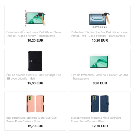
Protecteur d'Écran Honor Pad X8a en Verre
Protecteur d'écran OnePlus Pad Lite en verre
Trempé - Case Friendly - Transparente
trempé - 9H - Case Friendly - Transparente
10,20 EUR
10,20 EUR
Étui en silicone OnePlus Pad Lite/Oppo Pad
Film de Protection Ecran pour Honor Pad X8a
SE avec béquille - Noir
- Transparente
15,30
EUR
8,90 EUR
Étui portefeuille Motorola Moto G06/G06
Étui portefeuille Motorola Moto G06/G06
Power Porte-Cartes - Rose
Power Porte-Cartes - Bleu
12,70 EUR
12,70 EUR