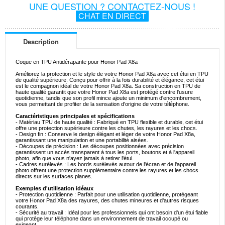
UNE QUESTION ? CONTACTEZ-NOUS !
CHAT EN DIRECT
Description
Coque en TPU Antidérapante pour Honor Pad X8a
Améliorez la protection et le style de votre Honor Pad X8a avec cet étui en TPU
de qualité supérieure. Conçu pour offrir à la fois durabilité et élégance, cet étui
est le compagnon idéal de votre Honor Pad X8a. Sa construction en TPU de
haute qualité garantit que votre Honor Pad X8a est protégé contre l'usure
quotidienne, tandis que son profil mince ajoute un minimum d'encombrement,
vous permettant de profiter de la sensation d'origine de votre téléphone.
Caractéristiques principales et spécifications
- Matériau TPU de haute qualité : Fabriqué en TPU flexible et durable, cet étui
offre une protection supérieure contre les chutes, les rayures et les chocs.
- Design fin : Conserve le design élégant et léger de votre Honor Pad X8a,
garantissant une manipulation et une portabilité aisées.
- Découpes de précision : Les découpes positionnées avec précision
garantissent un accès transparent à tous les ports, boutons et à l'appareil
photo, afin que vous n'ayez jamais à retirer l'étui.
- Cadres surélevés : Les bords surélevés autour de l'écran et de l'appareil
photo offrent une protection supplémentaire contre les rayures et les chocs
directs sur les surfaces planes.
Exemples d'utilisation idéaux
- Protection quotidienne : Parfait pour une utilisation quotidienne, protégeant
votre Honor Pad X8a des rayures, des chutes mineures et d'autres risques
courants.
- Sécurité au travail : Idéal pour les professionnels qui ont besoin d'un étui fiable
qui protège leur téléphone dans un environnement de travail occupé ou
exigeant.