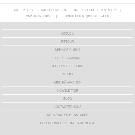
MTP DK APS
|
KARLEBOVEJ 59
|
3400 HILLERØD, DANEMARK
|
VAT: DK 37860220
|
SERVICE.CLIENT@MOBILE24.FR
ACCUEIL
RETOUR
SERVICE CLIENT
SUIVI DE COMMANDE
A PROPOS DE NOUS
CLUB24
AIDE RÉPARATION
NEWSLETTER
BLOG
CONTACTEZ-NOUS
NOUVEAUTÉS ET ASTUCES
CONDITIONS GÉNÉRALES DE VENTE