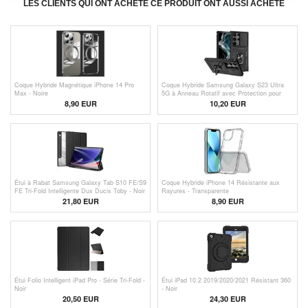
LES CLIENTS QUI ONT ACHETÉ CE PRODUIT ONT AUSSI ACHETÉ
Coque Hybride Magnétique iPhone 14 Pro
Coque Hybride Samsung Galaxy S23 Ultra
Max - Noire
5G à Anneau Rotatif avec Protection pour
Appareil Photo - Noire
8,90 EUR
10,20 EUR
Étui à Rabat Samsung Galaxy Tab S10 FE/S9
Coque Hybride iPhone 14 Résistante aux
FE Tri-Fold Intelligente Dux Ducis Toby - Noir
Rayures - Transparente
21,80 EUR
8,90 EUR
Étui Folio Intelligent iPad Pro - Série Tri-Fold -
Étui iPad 10.2 2019/2020/2021 Résistant 360
Noir
- Noir
20,50 EUR
24,30 EUR