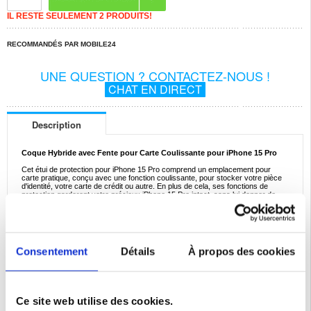
IL RESTE SEULEMENT 2 PRODUITS!
RECOMMANDÉS PAR MOBILE24
UNE QUESTION ? CONTACTEZ-NOUS !
CHAT EN DIRECT
Description
Coque Hybride avec Fente pour Carte Coulissante pour iPhone 15 Pro
Cet étui de protection pour iPhone 15 Pro comprend un emplacement pour
carte pratique, conçu avec une fonction coulissante, pour stocker votre pièce
d'identité, votre carte de crédit ou autre. En plus de cela, ses fonctions de
protection garderont votre précieux iPhone 15 Pro intact, sans lui donner de
volume ni de poids supplémentaires.
Caractéristiques :
- Coque hybride unique avec fente pour carte coulissante pour iPhone 15 Pro
- Excellente protection contre les rayures, les chocs et autres dommages
- Transportez votre pièce d'identité, carte de crédit ou autre à côté de votre
Consentement
Détails
À propos des cookies
iPhone 15 Pro dans un emplacement caché
- Slime et léger, il donne à votre iPhone 15 Pro un encombrement et un poids
minimes
- Il est composé de matériaux de qualité : TPU et polycarbonate
Compatibilité:
iPhone 15 Pro 6.1"
Ce site web utilise des cookies.