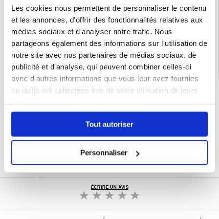
Emballage:
Bulk
Les cookies nous permettent de personnaliser le contenu
EAN: 5714122327031
et les annonces, d'offrir des fonctionnalités relatives aux
Catégories associées:
Accessoires téléphone
,
Coque & Accessoires iPhone
,
médias sociaux et d'analyser notre trafic. Nous
iPhone 15 Pro Coque & Accessoires
partageons également des informations sur l'utilisation de
notre site avec nos partenaires de médias sociaux, de
publicité et d'analyse, qui peuvent combiner celles-ci
avec d'autres informations que vous leur avez fournies
ou qu'ils ont collectées lors de votre utilisation de leurs
LIVRAISON RAPIDE
services.
7 % DE RÉDUCTION
POUR LES MEMBRES DU CLUB24
Tout autoriser
CHAT EN DIRECT :
LUN - VEN 10H - 22H
POLITIQUE DE RETOUR DE 30 JOURS
Personnaliser
PLUS DE 8 000 000 DE CLIENTS
SATISFAITS
ÉCRIRE UN AVIS