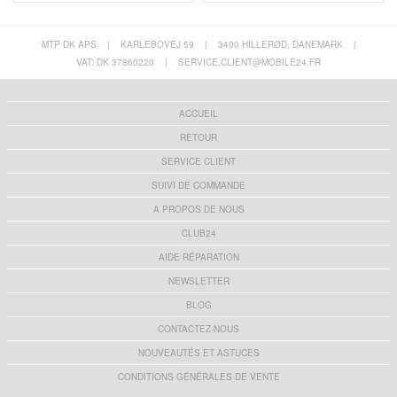
MTP DK APS
|
KARLEBOVEJ 59
|
3400 HILLERØD, DANEMARK
|
VAT: DK 37860220
|
SERVICE.CLIENT@MOBILE24.FR
ACCUEIL
RETOUR
SERVICE CLIENT
SUIVI DE COMMANDE
A PROPOS DE NOUS
CLUB24
AIDE RÉPARATION
NEWSLETTER
BLOG
CONTACTEZ-NOUS
NOUVEAUTÉS ET ASTUCES
CONDITIONS GÉNÉRALES DE VENTE