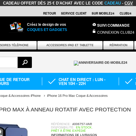
CADEAU OFFERT
DÈS 25 € D'ACHAT AVEC LE CODE
CADEAU
-
CGV
RETOUR
SERVICE CLIENT
SUR MOBILE24
CLUB24
Créez le design de vos
SUIVI COMMANDE
COQUES ET GADGETS
CONNEXION CLUB24
SOIRES TÉLÉPHONE
ACCESSOIRES IPAD ET TABLETTE
RÉPARATION
QUE DE RETOUR
CHAT EN DIRECT : LUN -
OURS
VEN 10H - 22H
oque & Accessoires iPhone
iPhone 16 Pro Max Coque & Accessoires
 PRO MAX À ANNEAU ROTATIF AVEC PROTECTION
RÉFÉRENCE:
4006757-VAR
DISPONIBILITÉ:
EN STOCK.
PRÊT À ÊTRE EXPÉDIÉ
INFORMATIONS DE LIVRAISON