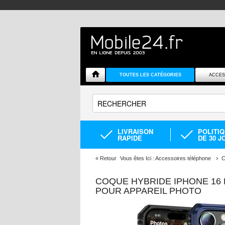
TOUTES LES CATÉGORIES
ACCES
LIVRAISON
POLITI
RAPIDE
DE 30 J
«
Retour
Vous êtes Ici :
Accessoires téléphone
C
COQUE HYBRIDE IPHONE 16
POUR APPAREIL PHOTO