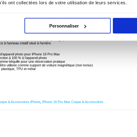
 ? CONTACTEZ-NOUS !
CHAT EN DIRECT
ils ont collectées lors de votre utilisation de leurs services.
Personnaliser
tion pour Appareil Photo pour iPhone 16 Pro Max
riaux métalliques de qualité supérieure, cette coque pour iPhone 16 Pro Max est conçue
tion. Doté de multiples fonctions, il protège parfaitement votre iPhone 16 Pro Max et le rend
 à l'anneau rotatif situé à l'arrière.
 d'appareil photo pour iPhone 16 Pro Max
tection à 100 % à l'appareil photo
 comme béquille pour une observation pratique
être utilisée comme support de voiture magnétique (non inclus)
: plastique, TPU et métal
oque & Accessoires iPhone
,
iPhone 16 Pro Max Coque & Accessoires