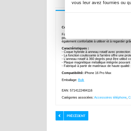
UNE QUESTION
vous leur avez fournies ou qu'
Description
Coque Hybride à Anneau Rotatif avec Protec
Fabriquée avec du plastique, du TPU et des maté
pour résister à l'épreuve du temps et de la protec
également confortable à utiliser et à regarder grâce
Caractéristiques :
- Coque hybride à anneau rotatif avec protection
- La fonction coulissante à l'arrière offre une pro
- L'anneau rotatif à 360 degrés peut être utilisé
- Plaque magnétique métallique intégrée pouvant 
- Fabriqué à partir de matériaux de haute qualité 
Compatibilité:
iPhone 16 Pro Max
Emballage:
Bulk
EAN: 5714122484116
Catégories associées:
Accessoires téléphone
,
C