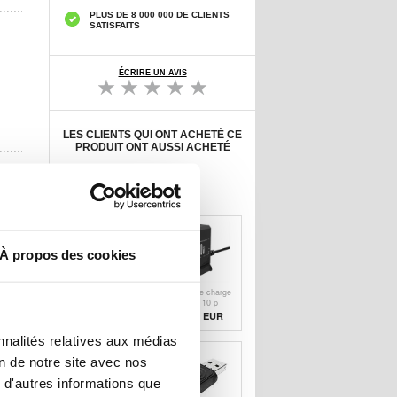
PLUS DE 8 000 000 DE CLIENTS
SATISFAITS
ÉCRIRE UN AVIS
LES CLIENTS QUI ONT ACHETÉ CE
PRODUIT ONT AUSSI ACHETÉ
Adaptateur
Câble Apple
Secteur d'Origine
Lightning d'Origin
U
23,00 EUR
11,50 EUR
À propos des cookies
Protecteur
Station de charge
d'Écran Nano
USB-C à 10 p
Liquid
10,20 EUR
52,60 EUR
nnalités relatives aux médias
on de notre site avec nos
 d'autres informations que