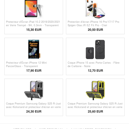
Protecteur d’Écran iPad 10.2 2019/2020/2021
Protection d'écran iPhone 16 Pro/17/17 Pro
en Verre Trempé - 9H, 0.3mm - Transparent
Spigen Glas.tR EZ Fit Pro - Clair
15,30 EUR
20,50 EUR
Protecteur d'Écran iPhone 12 Mini
Coque iPhone 15 avec Porte-Cartes - Fibre
PanzerGlass - Transparent
de Carbone - Noire
17,90 EUR
12,70 EUR
Coque Premium Samsung Galaxy S25 R-Just
Coque Premium Samsung Galaxy S25 R-Just
avec Kickstand et protecteur d'écran en verre
avec Kickstand et protecteur d'écran en verre
trempé - Argenté
trempé - Jaune
24,30 EUR
25,60 EUR