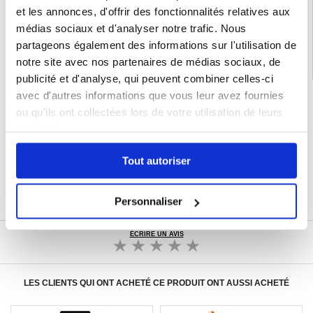
Catégories associées:
Accessoires téléphone
,
Coque & Accessoires iPhone
,
et les annonces, d'offrir des fonctionnalités relatives aux
iPhone 17 Coque & Accessoires
médias sociaux et d'analyser notre trafic. Nous
partageons également des informations sur l'utilisation de
notre site avec nos partenaires de médias sociaux, de
publicité et d'analyse, qui peuvent combiner celles-ci
avec d'autres informations que vous leur avez fournies
LIVRAISON RAPIDE
ou qu'ils ont collectées lors de votre utilisation de leurs
7 % DE RÉDUCTION
POUR LES MEMBRES DU CLUB24
services.
CHAT EN DIRECT :
LUN - VEN 10H - 22H
Tout autoriser
POLITIQUE DE RETOUR DE 30 JOURS
PLUS DE 8 000 000 DE CLIENTS
SATISFAITS
Personnaliser
ÉCRIRE UN AVIS
LES CLIENTS QUI ONT ACHETÉ CE PRODUIT ONT AUSSI ACHETÉ