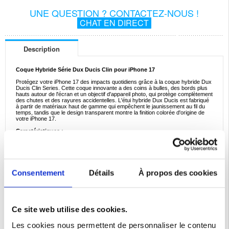
UNE QUESTION ? CONTACTEZ-NOUS !
CHAT EN DIRECT
Description
Coque Hybride Série Dux Ducis Clin pour iPhone 17
Protégez votre iPhone 17 des impacts quotidiens grâce à la coque hybride Dux
Ducis Clin Series. Cette coque innovante a des coins à bulles, des bords plus
hauts autour de l'écran et un objectif d'appareil photo, qui protège complètement
des chutes et des rayures accidentelles. L'étui hybride Dux Ducis est fabriqué
à partir de matériaux haut de gamme qui empêchent le jaunissement au fil du
temps, tandis que le design transparent montre la finition colorée d'origine de
votre iPhone 17.
Caractéristiques :
- Coque hybride innovante pour iPhone 17 conçue par Dux Ducis
- Les coins à bulles protègent votre iPhone 17 des chutes accidentelles
- Bords plus hauts autour de l'écran et de l'objectif de l'appareil photo pour une
protection complète
- Le design cristallin montre la beauté originale de votre iPhone 17
- La coque Dux Ducis est fabriquée à partir de matériaux haut de gamme : TPU
Consentement
Détails
À propos des cookies
et plastique
- Découpes précises pour un accès facile à tous les ports et boutons
Compatibilité:
iPhone 17
Emballage:
Euroblister
Ce site web utilise des cookies.
EAN: 6971824153385
Les cookies nous permettent de personnaliser le contenu