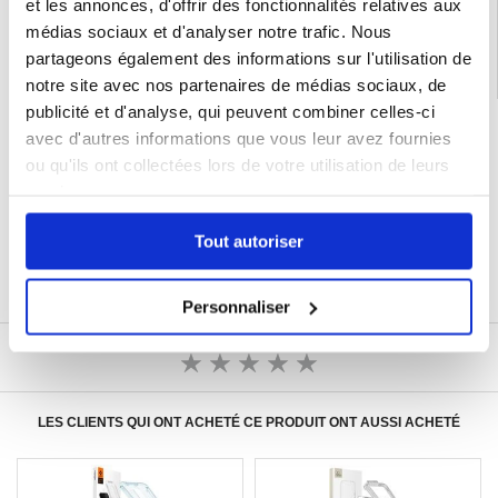
et les annonces, d'offrir des fonctionnalités relatives aux
médias sociaux et d'analyser notre trafic. Nous
partageons également des informations sur l'utilisation de
notre site avec nos partenaires de médias sociaux, de
publicité et d'analyse, qui peuvent combiner celles-ci
LIVRAISON RAPIDE
avec d'autres informations que vous leur avez fournies
7 % DE RÉDUCTION
ou qu'ils ont collectées lors de votre utilisation de leurs
POUR LES MEMBRES DU CLUB24
services.
CHAT EN DIRECT :
LUN - VEN 10H - 22H
Tout autoriser
POLITIQUE DE RETOUR DE 30 JOURS
PLUS DE 8 000 000 DE CLIENTS
SATISFAITS
Personnaliser
ÉCRIRE UN AVIS
LES CLIENTS QUI ONT ACHETÉ CE PRODUIT ONT AUSSI ACHETÉ