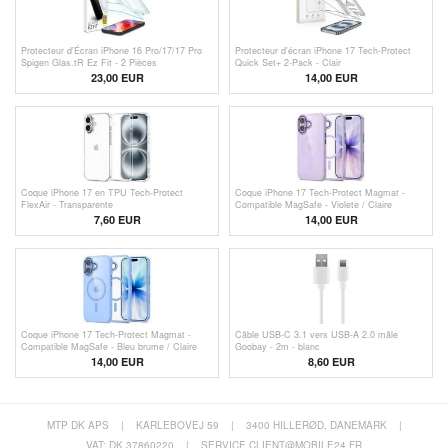
Protecteur d'Écran iPhone 16 Pro/17/17 Pro
Protecteur d'écran iPhone 17 Tech-Protect
Spigen Glas.tR Ez Fit - 2 Pièces
Quick Set+ 2-Pack - Clair
23,00 EUR
14,00 EUR
Coque iPhone 17 en TPU Tech-Protect
Coque iPhone 17 Tech-Protect Magmat -
FlexAir - Transparente
Compatible MagSafe - Violete / Claire
7,60 EUR
14,00 EUR
Coque iPhone 17 Tech-Protect Magmat -
Câble USB-C 3.1 vers USB-A 2.0 mâle
Compatible MagSafe - Bleu brume / Claire
Goobay - 2m - blanc
14,00 EUR
8,60 EUR
MTP DK APS
|
KARLEBOVEJ 59
|
3400 HILLERØD, DANEMARK
|
VAT: DK 37860220
|
SERVICE.CLIENT@MOBILE24.FR