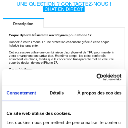
UNE QUESTION ? CONTACTEZ-NOUS !
CHAT EN DIRECT
Description
Coque Hybride Résistante aux Rayures pour iPhone 17
Donnez à votre iPhone 17 une protection essentielle grâce à cette coque
hybride transparente.
Cet accessoire utilise une combinaison d’acrylique et de TPU pour maintenir
votre smartphone en parfait état. En même temps, les coins renforcés
absorbent les chocs, tandis que la conception transparente met en valeur le
superbe design de votre iPhone 17.
Caractéristiques:
- Coque hybride de haute qualité pour iPhone 17
- La conception en deux matériaux garantit une protection exceptionnelle
- La coque ajoute un volume minimal, gardant l'utilisation de votre téléphone
pratique
- Découpes parfaitement alignées permettant un accès facile aux ports
- Les capuchons tactiles protègent les boutons de la poussière
Consentement
Détails
À propos des cookies
- Matériaux: TPU, acrylique
Compatibilité:
iPhone 17
Emballage:
Bulk
Ce site web utilise des cookies.
EAN: 5714122540751
Les cookies nous permettent de personnaliser le contenu
Catégories associées:
Accessoires téléphone
,
Coque & Accessoires iPhone
,
iPhone 17 Coque & Accessoires