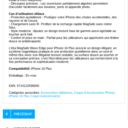
inutile à votre téléphone.
- Découpes précises : Les ouvertures parfaitement alignées permettent
d'accéder facilement aux boutons, ports et appareils photo.
Cas d'utilisation idéaux
- Protection quotidienne : Protégez votre iPhone des chutes accidentelles, des
rayures et de l'usure.
- Chargement sans fil : Profitez de la recharge rapide MagSafe sans retirer
l'étui.
- Style moderne : Ajoutez un design texturé haut de gamme aussi agréable au
toucher qu'à l'œil.
- Confort et prise en main : Parfait pour les utilisateurs qui apprécient une finition
douce et antidérapante.
L'étui MagSafe Wave Edge pour iPhone 16 Plus associe un design élégant, un
système magnétique pratique et une protection quotidienne dans un seul et
même étui. Avec son élégante texture ondulée, sa surface douce au toucher et
sa conception précise, c'est l'étui idéal pour les utilisateurs qui recherchent à la
fois performance et sophistication moderne.
Compatibilité:
iPhone 16 Plus
Emballage : En vrac
EAN: 5714122596840
Catégories associées:
Accessoires téléphone
,
Coque & Accessoires iPhone
,
iPhone 16 Plus Coque & Accessoires