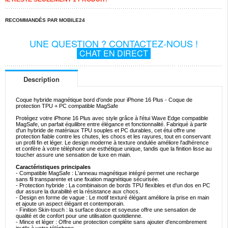
RECOMMANDÉS PAR MOBILE24
UNE QUESTION ? CONTACTEZ-NOUS !
CHAT EN DIRECT
Description
Coque hybride magnétique bord d'onde pour iPhone 16 Plus - Coque de
protection TPU + PC compatible MagSafe
Protégez votre iPhone 16 Plus avec style grâce à l'étui Wave Edge compatible
MagSafe, un parfait équilibre entre élégance et fonctionnalité. Fabriqué à partir
d'un hybride de matériaux TPU souples et PC durables, cet étui offre une
protection fiable contre les chutes, les chocs et les rayures, tout en conservant
un profil fin et léger. Le design moderne à texture ondulée améliore l'adhérence
et confère à votre téléphone une esthétique unique, tandis que la finition lisse au
toucher assure une sensation de luxe en main.
Caractéristiques principales
- Compatible MagSafe : L'anneau magnétique intégré permet une recharge
sans fil transparente et une fixation magnétique sécurisée.
- Protection hybride : La combinaison de bords TPU flexibles et d'un dos en PC
dur assure la durabilité et la résistance aux chocs.
- Design en forme de vague : Le motif texturé élégant améliore la prise en main
et ajoute un aspect élégant et contemporain.
- Finition Skin-touch : la surface douce et soyeuse offre une sensation de
qualité et de confort pour une utilisation quotidienne.
- Mince et léger : Offre une protection complète sans ajouter d'encombrement