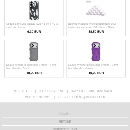
Coque Samsung Galaxy S25 FE en TPU à
Éponge magique multifonctionnelle pour
motif de plumes
toutes les surfaces - 50 pièces - Blanc
6,30
EUR
38,50 EUR
Coque hybride magnétique iPhone 17 Pro
Coque hybride magnétique iPhone 17 Pro
bord d'onde - Grise
bord d'onde - Violete
10,20
EUR
10,20
EUR
MTP DK APS
|
KARLEBOVEJ 59
|
3400 HILLERØD, DANEMARK
|
VAT: DK 37860220
|
SERVICE.CLIENT@MOBILE24.FR
ACCUEIL
RETOUR
SERVICE CLIENT