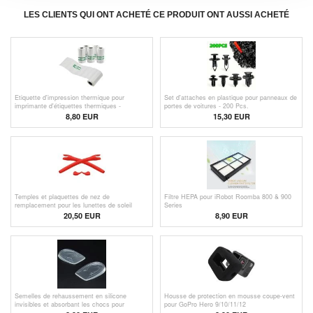
LES CLIENTS QUI ONT ACHETÉ CE PRODUIT ONT AUSSI ACHETÉ
Etiquette d'impression thermique pour
Set d'attaches en plastique pour panneaux de
imprimante d'étiquettes thermiques -
portes de voitures - 200 Pcs.
57x15mm - 5 rouleaux
8,80
EUR
15,30 EUR
Temples et plaquettes de nez de
Filtre HEPA pour iRobot Roomba 800 & 900
remplacement pour les lunettes de soleil
Series
Oakley Radar
20,50 EUR
8,90 EUR
Semelles de rehaussement en silicone
Housse de protection en mousse coupe-vent
invisibles et absorbant les chocs pour
pour GoPro Hero 9/10/11/12
hommes - 2cm