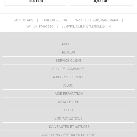
8,90 EUR
8,90 EUR
MTP DK APS
|
KARLEBOVEJ 59
|
3400 HILLERØD, DANEMARK
|
VAT: DK 37860220
|
SERVICE.CLIENT@MOBILE24.FR
ACCUEIL
RETOUR
SERVICE CLIENT
SUIVI DE COMMANDE
A PROPOS DE NOUS
CLUB24
AIDE RÉPARATION
NEWSLETTER
BLOG
CONTACTEZ-NOUS
NOUVEAUTÉS ET ASTUCES
CONDITIONS GÉNÉRALES DE VENTE