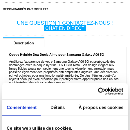
RECOMMANDÉS PAR MOBILE24
UNE QUESTION ? CONTACTEZ-NOUS !
CHAT EN DIRECT
Description
Coque Hybride Dux Ducis Aimo pour Samsung Galaxy A06 5G
Améliorez l'apparence de votre Samsung Galaxy A06 5G et protégez-le des
dommages avec la coque hybride Dux Ducis Aimo. Son design élégant aux
lignes fluides ajoute non seulement une touche visuellement agréable, mais
possède également des propriétés anti-empreintes digitales, anti-décoloration
et hydrophobes pour une fonctionnalité améliorée. De plus, l'étui est doté d'un
objectif découpé avec précision pour protéger votre appareil photo des chutes
accidentelles, des chocs et des rayures.
Caractéristiques :
- Coque hybird Dux Ducis Aimo de haute qualité pour Samsung Galaxy A06 5G
- Protection extraordinaire et sans faille, idéale pour votre Samsung Galaxy A06
5G
- Propriétés hydrophobes, anti-fade et anti-empreintes digitales, grâce à la
Consentement
Détails
À propos des cookies
conception des lignes fluides
- Les cadres surélevés autour de l'écran et la caméra fermée avec un objectif
découpé avec précision offrent plus de sécurité
- Cette coque hybird haut de gamme pour Samsung Galaxy A06 5G est
fabriquée à partir de matériaux plastiques et TPU durables et durables
Ce site web utilise des cookies.
Compatibilité:
Samsung Galaxy A06 5G