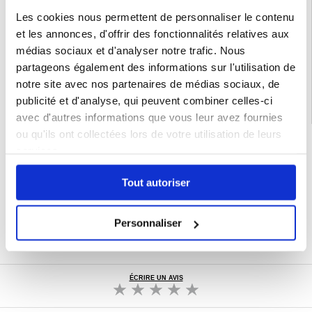
Emballage:
Euroblister
Les cookies nous permettent de personnaliser le contenu
et les annonces, d'offrir des fonctionnalités relatives aux
EAN: 6971824156768
médias sociaux et d'analyser notre trafic. Nous
Catégories associées:
Accessoires téléphone
,
Coque & Accessoires Samsung
,
Samsung Galaxy A06 5G Coque & Accessoires
partageons également des informations sur l'utilisation de
notre site avec nos partenaires de médias sociaux, de
publicité et d'analyse, qui peuvent combiner celles-ci
avec d'autres informations que vous leur avez fournies
ou qu'ils ont collectées lors de votre utilisation de leurs
LIVRAISON RAPIDE
services.
7 % DE RÉDUCTION
POUR LES MEMBRES DU CLUB24
Tout autoriser
CHAT EN DIRECT :
LUN - VEN 10H - 22H
POLITIQUE DE RETOUR DE 30 JOURS
Personnaliser
PLUS DE 8 000 000 DE CLIENTS
SATISFAITS
ÉCRIRE UN AVIS