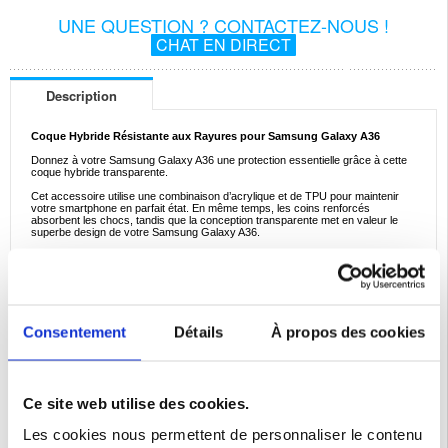
UNE QUESTION ? CONTACTEZ-NOUS !
CHAT EN DIRECT
Description
Coque Hybride Résistante aux Rayures pour Samsung Galaxy A36
Donnez à votre Samsung Galaxy A36 une protection essentielle grâce à cette
coque hybride transparente.
Cet accessoire utilise une combinaison d’acrylique et de TPU pour maintenir
votre smartphone en parfait état. En même temps, les coins renforcés
absorbent les chocs, tandis que la conception transparente met en valeur le
superbe design de votre Samsung Galaxy A36.
Caractéristiques:
- Coque hybride de haute qualité pour Samsung Galaxy A36
- La conception en deux matériaux garantit une protection exceptionnelle
- La coque ajoute un volume minimal, gardant l'utilisation de votre téléphone
pratique
- Découpes parfaitement alignées permettant un accès facile aux ports
- Les capuchons tactiles protègent les boutons de la poussière
Consentement
Détails
À propos des cookies
- Matériaux: TPU, acrylique
Compatibilité:
Samsung Galaxy A36
Emballage:
Bulk
Ce site web utilise des cookies.
EAN: 5714122525581
Les cookies nous permettent de personnaliser le contenu