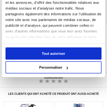
Catégories associées:
Accessoires téléphone
,
Coque & Accessoires Samsung
,
et les annonces, d'offrir des fonctionnalités relatives aux
Samsung Galaxy A36 Coque & Accessoires
médias sociaux et d'analyser notre trafic. Nous
partageons également des informations sur l'utilisation de
notre site avec nos partenaires de médias sociaux, de
publicité et d'analyse, qui peuvent combiner celles-ci
LIVRAISON RAPIDE
avec d'autres informations que vous leur avez fournies
ou qu'ils ont collectées lors de votre utilisation de leurs
7 % DE RÉDUCTION
POUR LES MEMBRES DU CLUB24
services.
CHAT EN DIRECT :
LUN - VEN 10H - 22H
Tout autoriser
POLITIQUE DE RETOUR DE 30 JOURS
PLUS DE 8 000 000 DE CLIENTS
SATISFAITS
Personnaliser
ÉCRIRE UN AVIS
LES CLIENTS QUI ONT ACHETÉ CE PRODUIT ONT AUSSI ACHETÉ