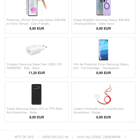
Protecteur d'Écran Samsung Galaxy A36/A56
Coque MagSafe Samsung Galaxy A36/A56
en Verre Trempé - Case Friendly -
UltraGuard Matte - Violet foncé
Transparente
8,90 EUR
8,90 EUR
Chargeur Samsung Super Fast USB-C EP-
Film de Protection Ecran Samsung Galaxy
TA800EWE - Bulk - Blanc
S10 - Full Coverage - Transparente
11,20
EUR
8,90 EUR
Coque Samsung Galaxy S10 en TPU Mate
Lanière Universelle avec Courroie pour
Anti-Empreintes - Noire
Smartphone - Rouge
8,90 EUR
8,90 EUR
MTP DK APS
|
KARLEBOVEJ 59
|
3400 HILLERØD, DANEMARK
|