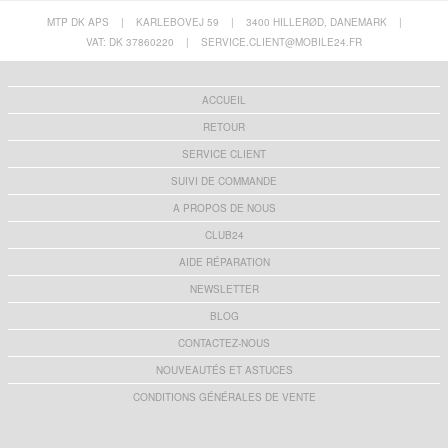
MTP DK APS
|
KARLEBOVEJ 59
|
3400 HILLERØD, DANEMARK
|
VAT: DK 37860220
|
SERVICE.CLIENT@MOBILE24.FR
ACCUEIL
RETOUR
SERVICE CLIENT
SUIVI DE COMMANDE
A PROPOS DE NOUS
CLUB24
AIDE RÉPARATION
NEWSLETTER
BLOG
CONTACTEZ-NOUS
NOUVEAUTÉS ET ASTUCES
CONDITIONS GÉNÉRALES DE VENTE