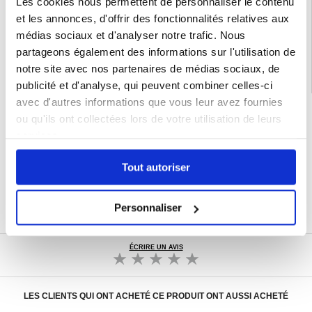
Les cookies nous permettent de personnaliser le contenu
EAN: 5714122386175
et les annonces, d'offrir des fonctionnalités relatives aux
Catégories associées:
Accessoires téléphone
,
Coque & Accessoires Samsung
,
Samsung Galaxy S24 Ultra Coque & Accessoires
médias sociaux et d'analyser notre trafic. Nous
partageons également des informations sur l'utilisation de
notre site avec nos partenaires de médias sociaux, de
publicité et d'analyse, qui peuvent combiner celles-ci
avec d'autres informations que vous leur avez fournies
LIVRAISON RAPIDE
ou qu'ils ont collectées lors de votre utilisation de leurs
7 % DE RÉDUCTION
services.
POUR LES MEMBRES DU CLUB24
CHAT EN DIRECT :
LUN - VEN 10H - 22H
Tout autoriser
POLITIQUE DE RETOUR DE 30 JOURS
PLUS DE 8 000 000 DE CLIENTS
Personnaliser
SATISFAITS
ÉCRIRE UN AVIS
LES CLIENTS QUI ONT ACHETÉ CE PRODUIT ONT AUSSI ACHETÉ