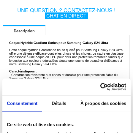
UNE QUESTION ? CONTACTEZ-NOUS !
CHAT EN DIRECT
Description
Coque Hybride Gradient Series pour Samsung Galaxy S24 Ultra
Cette coque hybride Gradient de haute qualité pour Samsung Galaxy S24 Ultra
offre une défense efficace contre les chocs et les chutes. Le cadre en plastique
est associé à une coque en TPU pour offrir une protection renforcée tandis que
le design aux couleurs dégradées ajoute une touche de beauté et d'élégance à
votre Samsung Galaxy S24 Ultra.
Caractéristiques :
- Construction résistante aux chocs et durable pour une protection fiable du
Samsung Galaxy S24 Ultra
- La conception à deux couches améliore la défense tout en permettant une
installation/retrait facile
- Protège en toute sécurité votre Samsung Galaxy S24 Ultra des chocs, des
rayures et de la poussière
- La couleur dégradée transparente ajoute du style et préserve l'aspect original
de votre Samsung Galaxy S24 Ultra
Consentement
Détails
À propos des cookies
- Les bords surélevés protègent l'écran et l'objectif de l'appareil photo contre les
rayures
- Matériaux : coque en TPU renforcée avec un cadre en plastique dur
Compatibilité:
Samsung Galaxy S24 Ultra
Ce site web utilise des cookies.
Emballage:
Bulk