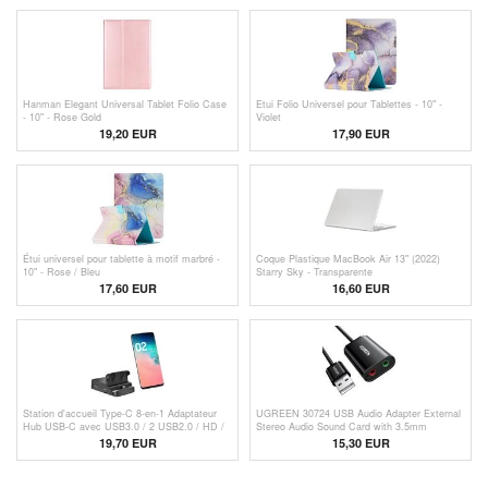
Hanman Elegant Universal Tablet Folio Case
Etui Folio Universel pour Tablettes - 10" -
- 10" - Rose Gold
Violet
19,20 EUR
17,90 EUR
Étui universel pour tablette à motif marbré -
Coque Plastique MacBook Air 13" (2022)
10" - Rose / Bleu
Starry Sky - Transparente
17,60 EUR
16,60 EUR
Station d'accueil Type-C 8-en-1 Adaptateur
UGREEN 30724 USB Audio Adapter External
Hub USB-C avec USB3.0 / 2 USB2.0 / HD /
Stereo Audio Sound Card with 3.5mm
TF / SD, Support de charge pour téléphone
Headphone Microphone Jack for Windows
19,70
EUR
15,30 EUR
portable Type-C
Mac Linux PC Laptop PS5 - Black