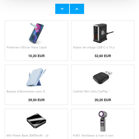
Adaptateur Secteur d'Origine U
Câble Apple Lightning d'Origin
23,00 EUR
11,50 EUR
Protecteur d'Écran Nano Liquid
Station de charge USB-C à 10 p
10,20 EUR
52,60 EUR
Banque d'alimentation sans fil
Carlinkit Mini Ultra CarPlay /
29,50 EUR
20,20 EUR
Mini Power Bank 20000mAh - 2x
K-801 Ventilateur à main à com