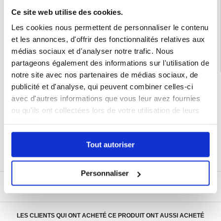
EAN: 5714122501943
Ce site web utilise des cookies.
Catégories associées:
Accessoires téléphone
,
Coque & Accessoires Samsung
,
Les cookies nous permettent de personnaliser le contenu
Samsung Galaxy S25 Ultra Coque & Accessoires
et les annonces, d'offrir des fonctionnalités relatives aux
médias sociaux et d'analyser notre trafic. Nous
partageons également des informations sur l'utilisation de
notre site avec nos partenaires de médias sociaux, de
LIVRAISON RAPIDE
publicité et d'analyse, qui peuvent combiner celles-ci
avec d'autres informations que vous leur avez fournies
7 % DE RÉDUCTION
POUR LES MEMBRES DU CLUB24
ou qu'ils ont collectées lors de votre utilisation de leurs
CHAT EN DIRECT :
services.
LUN - VEN 10H - 22H
POLITIQUE DE RETOUR DE 30 JOURS
Tout autoriser
PLUS DE 8 000 000 DE CLIENTS
SATISFAITS
Personnaliser
ÉCRIRE UN AVIS
LES CLIENTS QUI ONT ACHETÉ CE PRODUIT ONT AUSSI ACHETÉ