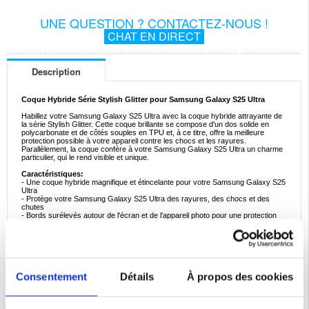
UNE QUESTION ? CONTACTEZ-NOUS !
CHAT EN DIRECT
Description
Coque Hybride Série Stylish Glitter pour Samsung Galaxy S25 Ultra
Habillez votre Samsung Galaxy S25 Ultra avec la coque hybride attrayante de
la série Stylish Glitter. Cette coque brillante se compose d'un dos solide en
polycarbonate et de côtés souples en TPU et, à ce titre, offre la meilleure
protection possible à votre appareil contre les chocs et les rayures.
Parallèlement, la coque confère à votre Samsung Galaxy S25 Ultra un charme
particulier, qui le rend visible et unique.
Caractéristiques:
- Une coque hybride magnifique et étincelante pour votre Samsung Galaxy S25
Ultra
- Protège votre Samsung Galaxy S25 Ultra des rayures, des chocs et des
chutes
- Bords surélevés autour de l'écran et de l'appareil photo pour une protection
avancée
- Légère et fine, cette coque s'adapte parfaitement à votre Samsung Galaxy
S25 Ultra
- Découpes précises des ports et touches latérales moulées pour un accès
facile
- Cette coque hybride est fabriquée en polycarbonate et en TPU
Consentement
Détails
À propos des cookies
Compatibilité:
Samsung Galaxy S25 Ultra
Emballage:
Bulk