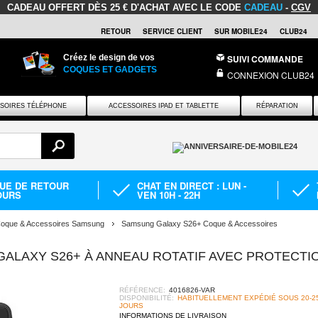
CADEAU OFFERT
DÈS 25 € D'ACHAT AVEC LE CODE
CADEAU
-
CGV
RETOUR
SERVICE CLIENT
SUR MOBILE24
CLUB24
Créez le design de vos
SUIVI COMMANDE
COQUES ET GADGETS
CONNEXION CLUB24
SOIRES TÉLÉPHONE
ACCESSOIRES IPAD ET TABLETTE
RÉPARATION
QUE DE RETOUR
CHAT EN DIRECT : LUN -
OURS
VEN 10H - 22H
oque & Accessoires Samsung
Samsung Galaxy S26+ Coque & Accessoires
ALAXY S26+ À ANNEAU ROTATIF AVEC PROTECTI
RÉFÉRENCE:
4016826-VAR
DISPONIBILITÉ:
HABITUELLEMENT EXPÉDIÉ SOUS 20-2
JOURS
INFORMATIONS DE LIVRAISON