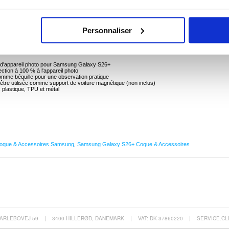
ction pour Appareil Photo pour Samsung Galaxy S26+
Personnaliser
ériaux métalliques de qualité supérieure, cette coque pour Samsung Galaxy S26+ est conçue
ction. Doté de multiples fonctions, il protège parfaitement votre Samsung Galaxy S26+ et le
grâce à l'anneau rotatif situé à l'arrière.
n d'appareil photo pour Samsung Galaxy S26+
tection à 100 % à l'appareil photo
 comme béquille pour une observation pratique
être utilisée comme support de voiture magnétique (non inclus)
: plastique, TPU et métal
oque & Accessoires Samsung
,
Samsung Galaxy S26+ Coque & Accessoires
ARLEBOVEJ 59
|
3400 HILLERØD, DANEMARK
|
VAT: DK 37860220
|
SERVICE.CL