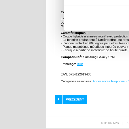
Description
Coque Hybride à Anneau Rotatif avec Prote
Fabriquée avec du plastique, du TPU et des mat
pour résister à l'épreuve du temps et de la prote
rend également confortable à utiliser et à regarder 
Caractéristiques :
- Coque hybride à anneau rotatif avec protectio
- La fonction coulissante à l'arrière offre une pro
- L'anneau rotatif à 360 degrés peut être utilisé
- Plaque magnétique métallique intégrée pouvant 
- Fabriqué à partir de matériaux de haute qualité 
Compatibilité:
Samsung Galaxy S26+
Emballage:
Bulk
EAN: 5714122619433
Catégories associées:
Accessoires téléphone
,
C
MTP DK APS
|
K