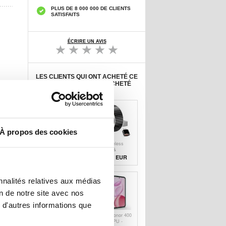
PLUS DE 8 000 000 DE CLIENTS
SATISFAITS
ÉCRIRE UN AVIS
LES CLIENTS QUI ONT ACHETÉ CE
PRODUIT ONT AUSSI ACHETÉ
À propos des cookies
M48 Motif
M47 Wireless
mignon Wireless
CarPlay &
CarPlay &
Android Auto
24,30 EUR
20,50
EUR
Android Auto
Adapter - Noir
Adapter - Noir
nnalités relatives aux médias
on de notre site avec nos
 d'autres informations que
Coque Honor 400
Coque Honor 400
Lite/X70i en TPU
Pro en TPU -