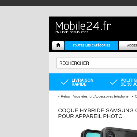
TOUTES LES CATÉGORIES
ACCES
LIVRAISON
POLITI
RAPIDE
DE 30 J
«
Retour
Vous êtes Ici :
Accessoires téléphone
C
COQUE HYBRIDE SAMSUNG G
POUR APPAREIL PHOTO