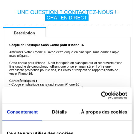
UNE QUESTION ? CONTACTEZ-NOUS !
CHAT EN DIRECT
Description
Coque en Plastique Sans Cadre pour iPhone 16
Améliorez votre iPhone 16 avec cette coque en plastique sans cadre simple
mais élégante.
Cette coque pour iPhone 16 est fabriquée en plastique dur et recouverte d'une
fine couche de caoutchouc, offrant une prise en main sûre. Il offre une
excellente protection pour le dos, les coins et l'objectif de l'appareil photo de
votre iPhone 16.
Caractéristiques :
- Coque en plastique sans cadre pour iPhone 16
- Revêtement caoutchouté pour une meilleure adhérence
- Fournit une protection fiable pour votre iPhone 16
- Maintient votre iPhone 16 dans la poche
- Matériaux : Plastique dur avec une fine couche de caoutchouc
Compatibilité:
iPhone 16
Consentement
Détails
À propos des cookies
Emballage:
Bulk
EAN: 5714122495686
Catégories associées:
Accessoires téléphone
,
Coque & Accessoires iPhone
,
Ce site web utilise des cookies.