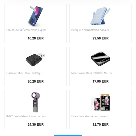
Protecteur d'Écran Nano Liquid
Banque d'alimentation sans fil
10,20 EUR
29,50 EUR
Carlinkit Mini Ultra CarPlay /
Mini Power Bank 20000mAh - 2x
20,20 EUR
17,90 EUR
K-801 Ventilateur à main à com
Protecteur d'écran en verre tr
24,30 EUR
12,70 EUR