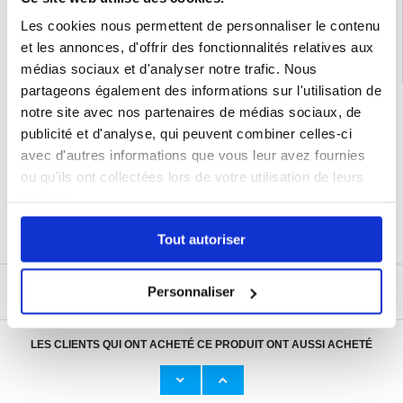
iPhone 16 Coque & Accessoires
Les cookies nous permettent de personnaliser le contenu
et les annonces, d'offrir des fonctionnalités relatives aux
médias sociaux et d'analyser notre trafic. Nous
partageons également des informations sur l'utilisation de
LIVRAISON RAPIDE
notre site avec nos partenaires de médias sociaux, de
7 % DE RÉDUCTION
publicité et d'analyse, qui peuvent combiner celles-ci
POUR LES MEMBRES DU CLUB24
avec d'autres informations que vous leur avez fournies
CHAT EN DIRECT :
ou qu'ils ont collectées lors de votre utilisation de leurs
LUN - VEN 10H - 22H
services.
POLITIQUE DE RETOUR DE 30 JOURS
PLUS DE 8 000 000 DE CLIENTS
SATISFAITS
Tout autoriser
ÉCRIRE UN AVIS
Personnaliser
LES CLIENTS QUI ONT ACHETÉ CE PRODUIT ONT AUSSI ACHETÉ
Adaptateur Secteur d'Origine U
Câble Apple Lightning d'Origin
23,00 EUR
11,50 EUR