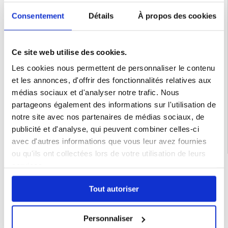
sensation de douceur et de qualité. Avec sa compatibilité MagSafe et son
emballage écologique, c'est un choix fiable pour les environnements urbains et
Consentement
Détails
À propos des cookies
extérieurs.
Faits intéressants à propos du type de produit
Les étuis en silicone liquide, comme le Tactical MagForce, offrent une
combinaison idéale de confort au toucher et de protection robuste, ce qui en fait
un choix populaire pour les utilisateurs à la recherche de durabilité et de style.
Ce site web utilise des cookies.
Compatibilité:
iPhone 16 Pro
Les cookies nous permettent de personnaliser le contenu
Emballage : Euroblister
et les annonces, d'offrir des fonctionnalités relatives aux
EAN: 8596311259104
médias sociaux et d'analyser notre trafic. Nous
Catégories associées:
Accessoires téléphone
,
Coque & Accessoires iPhone
,
partageons également des informations sur l'utilisation de
iPhone 16 Pro Coque & Accessoires
notre site avec nos partenaires de médias sociaux, de
publicité et d'analyse, qui peuvent combiner celles-ci
avec d'autres informations que vous leur avez fournies
ou qu'ils ont collectées lors de votre utilisation de leurs
services.
LIVRAISON RAPIDE
7 % DE RÉDUCTION
POUR LES MEMBRES DU CLUB24
Tout autoriser
CHAT EN DIRECT :
LUN - VEN 10H - 22H
Personnaliser
POLITIQUE DE RETOUR DE 30 JOURS