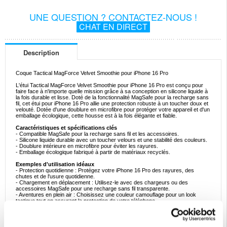
UNE QUESTION ? CONTACTEZ-NOUS !
CHAT EN DIRECT
Description
Coque Tactical MagForce Velvet Smoothie pour iPhone 16 Pro
L'étui Tactical MagForce Velvet Smoothie pour iPhone 16 Pro est conçu pour
faire face à n'importe quelle mission grâce à sa conception en silicone liquide à
la fois durable et lisse. Doté de la fonctionnalité MagSafe pour la recharge sans
fil, cet étui pour iPhone 16 Pro allie une protection robuste à un toucher doux et
velouté. Dotée d'une doublure en microfibre pour protéger votre appareil et d'un
emballage écologique, cette housse est à la fois élégante et fiable.
Caractéristiques et spécifications clés
- Compatible MagSafe pour la recharge sans fil et les accessoires.
- Silicone liquide durable avec un toucher velours et une stabilité des couleurs.
- Doublure intérieure en microfibre pour éviter les rayures.
- Emballage écologique fabriqué à partir de matériaux recyclés.
Exemples d'utilisation idéaux
- Protection quotidienne : Protégez votre iPhone 16 Pro des rayures, des
chutes et de l'usure quotidienne.
- Chargement en déplacement : Utilisez-le avec des chargeurs ou des
accessoires MagSafe pour une recharge sans fil transparente.
- Aventures en plein air : Choisissez une couleur camouflage pour un look
tactique tout en assurant la protection de votre téléphone.
Les raisons d'acheter
L'étui Tactical MagForce Velvet Smoothie pour iPhone 16 Pro est parfait pour
ceux qui ont besoin d'une protection robuste pour leur téléphone avec une