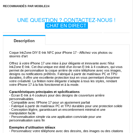
RECOMMANDÉS PAR MOBILE24
UNE QUESTION ? CONTACTEZ-NOUS !
CHAT EN DIRECT
Description
Coque InkZone DIY E-Ink NFC pour iPhone 17 - Affichez vos photos ou
œuvres d'art
Offrez à votre iPhone 17 une mise à jour élégante et innovante avec l'étui
InkZone E-Ink. Cet étui unique est doté d'un écran E-Ink à 4 couleurs, qui vous
permet de personnaliser la coque arrière de votre téléphone avec vos images,
designs ou notifications préférés. Fabriqué à partir de matériaux PC et TPU
durables, il offre une excellente protection tout en vous permettant d'exprimer
votre créativité. La finition noire élégante s'adapte à tous les styles, rendant
votre iPhone 17 à la fois fonctionnel et à la mode.
Caractéristiques principales et spécifications
- Écran E-Ink à 4 couleurs pour des designs de couverture arrière
personnalisables.
- Compatible avec l'iPhone 17 pour un ajustement parfait
- Fabriqué à partir de matériaux PC et TPU durables pour une protection solide
- Conception légère, garantissant un encombrement minimal et une
manipulation facile
- Personnalisation simple via une application conviviale pour une
personnalisation sans fin
Exemples d'utilisation idéaux
- Personnalisez votre téléphone avec des dessins, des images ou des citations