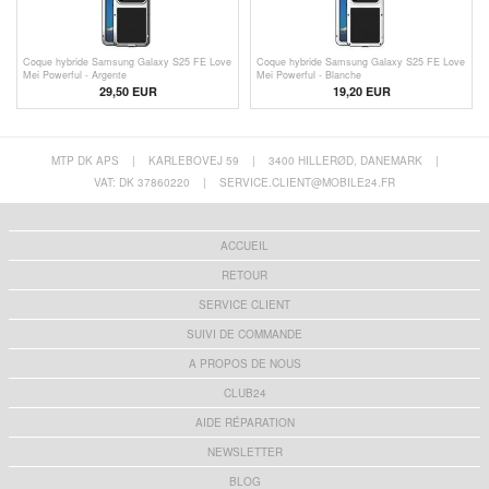
Coque hybride Samsung Galaxy S25 FE Love
Coque hybride Samsung Galaxy S25 FE Love
Mei Powerful - Argente
Mei Powerful - Blanche
29,50 EUR
19,20
EUR
MTP DK APS
|
KARLEBOVEJ 59
|
3400 HILLERØD, DANEMARK
|
VAT: DK 37860220
|
SERVICE.CLIENT@MOBILE24.FR
ACCUEIL
RETOUR
SERVICE CLIENT
SUIVI DE COMMANDE
A PROPOS DE NOUS
CLUB24
AIDE RÉPARATION
NEWSLETTER
BLOG