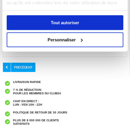
- Étape 6 : Après avoir créé l'image, cliquez sur le bouton "↑↓ " pour la
ou qu'ils ont collectées lors de votre utilisation de leurs
télécharger sur l'étui du smartphone de manière synchronisée.
services.
Faites en sorte que votre iPhone 17 soit vraiment le vôtre avec la coque de
téléphone InkZone E-Ink dès aujourd'hui !
Compatibilité :
iPhone 17
Tout autoriser
Emballage : Euroblister
EAN: 5714122592194
Personnaliser
Catégories associées:
Accessoires téléphone
,
Coque & Accessoires iPhone
,
iPhone 17 Coque & Accessoires
LIVRAISON RAPIDE
7 % DE RÉDUCTION
POUR LES MEMBRES DU CLUB24
CHAT EN DIRECT :
LUN - VEN 10H - 22H
POLITIQUE DE RETOUR DE 30 JOURS
PLUS DE 8 000 000 DE CLIENTS
SATISFAITS