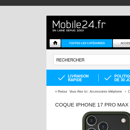
TOUTES LES CATÉGORIES
ACCES
LIVRAISON
POLITI
RAPIDE
DE 30 J
«
Retour
Vous êtes Ici :
Accessoires téléphone
C
COQUE IPHONE 17 PRO MAX 