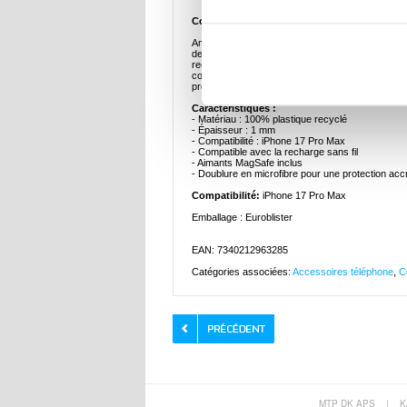
Coque Nudient Thin pour iPhone 17 Pro Max
Améliorez la silhouette originale de votre iPhone 1
devient l'accessoire ultime pour styliser et proté
recyclé et présente un design mat d'une épaisseu
compatible avec la recharge sans fil et compre
protection supplémentaire, tandis que l'étui, conçu
Caractéristiques :
- Matériau : 100% plastique recyclé
- Épaisseur : 1 mm
- Compatibilité : iPhone 17 Pro Max
- Compatible avec la recharge sans fil
- Aimants MagSafe inclus
- Doublure en microfibre pour une protection acc
Compatibilité:
iPhone 17 Pro Max
Emballage : Euroblister
EAN: 7340212963285
Catégories associées:
Accessoires téléphone
,
C
MTP DK APS
|
K