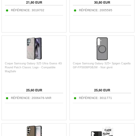
21,80
EUR
30,80
EUR
RÉFÉRENCE:
3019702
RÉFÉRENCE:
2005595
Coque Samsung Galaxy S25 Ultra Guess 4G
Coque Samsung Galaxy S25+ Spigen Capella
Round Patch Classic Logo - Compatible
GP-FPS936PGBJW - Noir givré
MagSafe
25,60
EUR
25,60
EUR
RÉFÉRENCE:
2006476-VAR
RÉFÉRENCE:
3011771