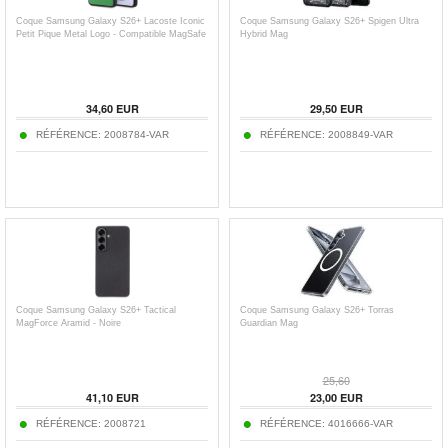
Coque Samsung Galaxy S26+ Lacoste Iconic
Coque Samsung Galaxy S26+ Spigen Ultra
Petit Pique Metal Logo - Compatible MagSafe
Hybrid Mag
34,60
EUR
29,50
EUR
RÉFÉRENCE:
2008784-VAR
RÉFÉRENCE:
2008849-VAR
Coque Samsung Galaxy S26+ Tactical
Coque Samsung Galaxy S26+ Torras
MagForce Aramid - Noire
Guardian Mag
25,60
41,10
EUR
23,00
EUR
RÉFÉRENCE:
2008721
RÉFÉRENCE:
4016666-VAR