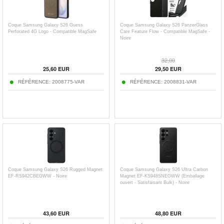
Coque Samsung Galaxy S26 Guess
Coque Samsung Galaxy S26 PanzerGlass
Perforated 4G Logo - Compatible MagSafe
Care Feature Flow - Compatible MagSafe -
Noire
32,00
25,60
EUR
29,50
EUR
RÉFÉRENCE:
2008775-VAR
RÉFÉRENCE:
2008831-VAR
Coque Samsung Galaxy S26 Rugged Magnet
Coque Samsung Galaxy S26 Ultra Carbon
EF-RS942CBEGWW - Noire
Magnet EF-KS948SNEGWW (Emballage
ouvert - Satisfaisant Bulk) - Noire
43,60
EUR
48,80
EUR