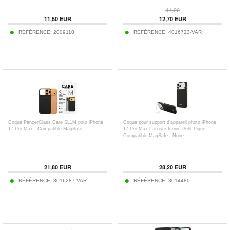
14,00
11,50
EUR
12,70
EUR
RÉFÉRENCE:
2009110
RÉFÉRENCE:
4016723-VAR
Coque PanzerGlass Care SL1M pour iPhone
Coque pour support d'appareil photo iPhone
17 Pro Max - Compatible MagSafe
17 Pro Max Lacoste Iconic Petit Pique -
Compatible MagSafe - Noire
21,80
EUR
28,20
EUR
RÉFÉRENCE:
3016287-VAR
RÉFÉRENCE:
3014480