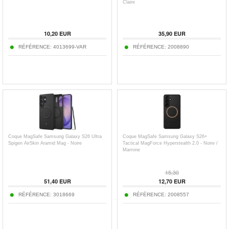
Claire
10,20
EUR
35,90
EUR
RÉFÉRENCE:
4013699-VAR
RÉFÉRENCE:
2008890
Coque MagSafe Samsung Galaxy S26 Ultra
Coque MagSafe Samsung Galaxy S26+
Spigen AirSkin Aramid Mag - Noire
Tactical MagForce Hyperstealth 2.0 - Noire /
Marrone
15,30
51,40
EUR
12,70
EUR
RÉFÉRENCE:
3018669
RÉFÉRENCE:
2008557