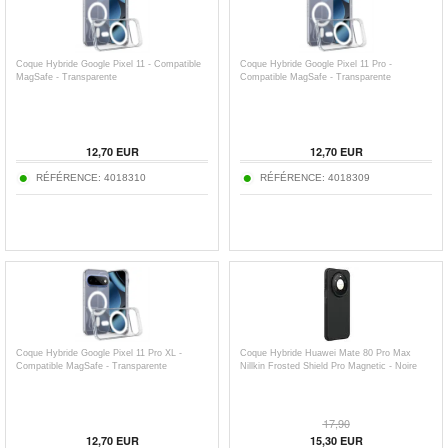
Coque Hybride Google Pixel 11 - Compatible
Coque Hybride Google Pixel 11 Pro -
MagSafe - Transparente
Compatible MagSafe - Transparente
12,70
EUR
12,70
EUR
RÉFÉRENCE:
4018310
RÉFÉRENCE:
4018309
Coque Hybride Google Pixel 11 Pro XL -
Coque Hybride Huawei Mate 80 Pro Max
Compatible MagSafe - Transparente
Nillkin Frosted Shield Pro Magnetic - Noire
17,90
12,70
EUR
15,30
EUR