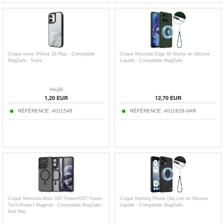
Coque miroir iPhone 16 Plus - Compatible
Coque Motorola Edge 60 Stylus en Silicone
MagSafe - Noire
Liquide - Compatible MagSafe
10,20
1,20
EUR
12,70
EUR
RÉFÉRENCE:
4011548
RÉFÉRENCE:
4011628-VAR
Coque Motorola Moto G67 Power/G57 Power
Coque Nothing Phone (3a) Lite en Silicone
Tech-Protect Magmat - Compatible MagSafe -
Liquide - Compatible MagSafe
Noir Mat