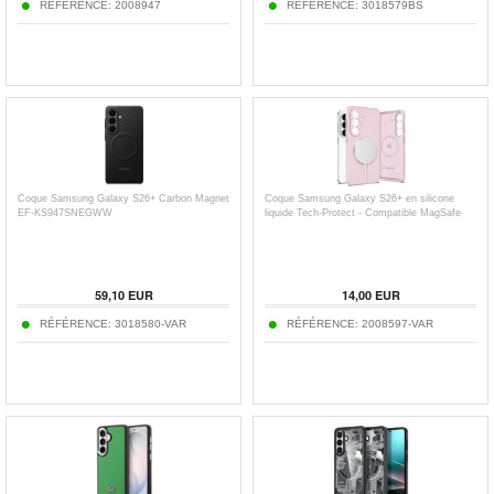
RÉFÉRENCE:
2008947
RÉFÉRENCE:
3018579BS
Coque Samsung Galaxy S26+ Carbon Magnet
Coque Samsung Galaxy S26+ en silicone
EF-KS947SNEGWW
liquide Tech-Protect - Compatible MagSafe
59,10
EUR
14,00
EUR
RÉFÉRENCE:
3018580-VAR
RÉFÉRENCE:
2008597-VAR