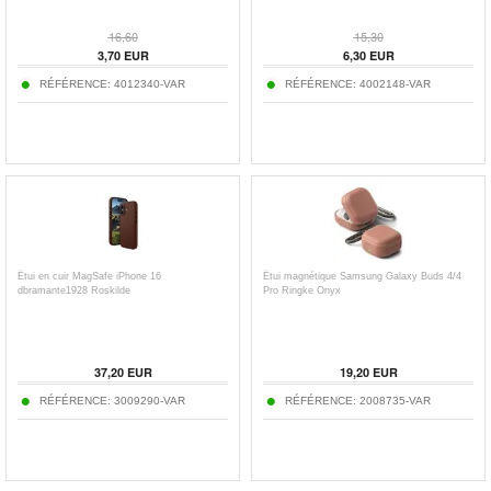
16,60
15,30
3,70
EUR
6,30
EUR
RÉFÉRENCE:
4012340-VAR
RÉFÉRENCE:
4002148-VAR
Étui en cuir MagSafe iPhone 16
Étui magnétique Samsung Galaxy Buds 4/4
dbramante1928 Roskilde
Pro Ringke Onyx
37,20
EUR
19,20
EUR
RÉFÉRENCE:
3009290-VAR
RÉFÉRENCE:
2008735-VAR