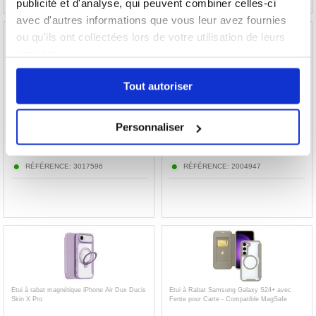
publicité et d'analyse, qui peuvent combiner celles-ci
avec d'autres informations que vous leur avez fournies
ou qu'ils ont collectées lors de votre utilisation de leurs
services.
Tout autoriser
Ensemble Explorer 3 en 1 Samsung Galaxy
Étui 2-en-1 iPhone 16 Pro Tech-Protect -
S26 PanzerGlass Care - Transparente
Compatible Magsafe - Noir
Personnaliser
51,10
EUR
18,30
EUR
RÉFÉRENCE:
3017596
RÉFÉRENCE:
2004947
Étui à rabat magnétique iPhone Air Dux Ducis
Étui à Rabat Samsung Galaxy S24+ avec
Skin X Pro
Fente pour Carte - Compatible MagSafe