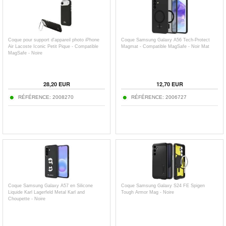
Coque pour support d'appareil photo iPhone
Coque Samsung Galaxy A56 Tech-Protect
Air Lacoste Iconic Petit Pique - Compatible
Magmat - Compatible MagSafe - Noir Mat
MagSafe - Noire
28,20
EUR
12,70
EUR
RÉFÉRENCE:
2008270
RÉFÉRENCE:
2006727
Coque Samsung Galaxy A57 en Silicone
Coque Samsung Galaxy S24 FE Spigen
Liquide Karl Lagerfeld Metal Karl and
Tough Armor Mag - Noire
Choupette - Noire