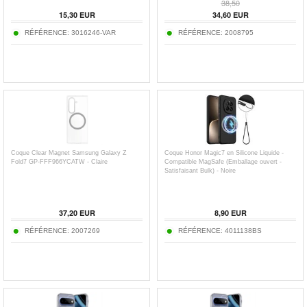
38,50
15,30
EUR
34,60
EUR
RÉFÉRENCE:
3016246-VAR
RÉFÉRENCE:
2008795
Coque Clear Magnet Samsung Galaxy Z
Coque Honor Magic7 en Silicone Liquide -
Fold7 GP-FFF966YCATW - Claire
Compatible MagSafe (Emballage ouvert -
Satisfaisant Bulk) - Noire
37,20
EUR
8,90
EUR
RÉFÉRENCE:
2007269
RÉFÉRENCE:
4011138BS