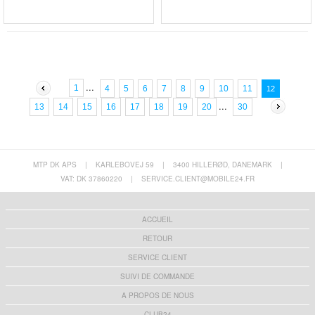
...
1
4
5
6
7
8
9
10
11
12
...
30
13
14
15
16
17
18
19
20
MTP DK APS
|
KARLEBOVEJ 59
|
3400 HILLERØD, DANEMARK
|
VAT: DK 37860220
|
SERVICE.CLIENT@MOBILE24.FR
ACCUEIL
RETOUR
SERVICE CLIENT
SUIVI DE COMMANDE
A PROPOS DE NOUS
CLUB24