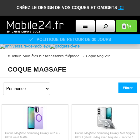
CRÉEZ LE DESIGN DE VOS COQUES ET GADGETS
ICI
0
POLITIQUE DE RETOUR DE 30 JOURS
«
Retour
Vous êtes ici :
Accessoires téléphone
Coque MagSafe
COQUE MAGSAFE
Filtrer
Coque MagSafe Samsung Galaxy A07 4G
Coque MagSafe Samsung Galaxy S26 Spigen
UltraGuard Matte
Ultra Hybrid S Mag avec béquille - Blanche /