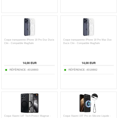
Coque transparente iPhone 18 Pro Dux Ducis
Coque transparente iPhone 18 Pro Max Dux
Clin - Compatible MagSafe
Ducis Clin - Compatible MagSafe
14,00
EUR
14,00
EUR
RÉFÉRENCE:
4018883
RÉFÉRENCE:
4018882
Coque Xiaomi 14T Tech-Protect Magmat -
Coque Xiaomi 15T Pro en Silicone Liquide -