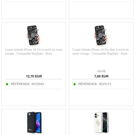
Coque hybride iPhone 16 Pro à motif de roses
Coque hybride iPhone 16 Pro Max à motif de
vintage - Compatible MagSafe - Noire
roses vintage - Compatible MagSafe - Noire
12,70
12,70
EUR
7,60
EUR
RÉFÉRENCE:
4015040
RÉFÉRENCE:
3015171