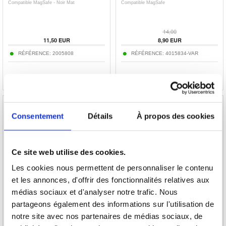
Compatible MagSafe - Noir Mat
Compatible MagSafe
14,00
11,50
EUR
8,90
EUR
RÉFÉRENCE:
2005808
RÉFÉRENCE:
4015834-VAR
Consentement
Détails
À propos des cookies
Coque Xiaomi Redmi K90 Pro Max/Poco X8
Coque Xiaomi Redmi Note 14 Pro 5G/Poco
Ultra en Silicone Liquide - Compatible
X7 Tech-Protect Magmat - Compatible
Ce site web utilise des cookies.
MagSafe
MagSafe - Noir Mat
Les cookies nous permettent de personnaliser le contenu
14,00
et les annonces, d'offrir des fonctionnalités relatives aux
8,90
EUR
11,50
EUR
médias sociaux et d'analyser notre trafic. Nous
RÉFÉRENCE:
4016715-VAR
RÉFÉRENCE:
2006436
partageons également des informations sur l'utilisation de
notre site avec nos partenaires de médias sociaux, de