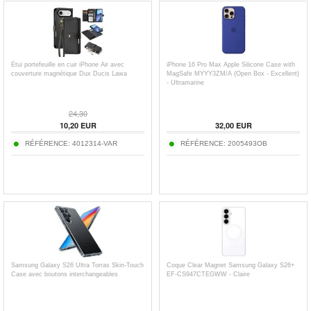
Étui portefeuille en cuir iPhone Air avec
iPhone 16 Pro Max Apple Silicone Case with
couverture magnétique Dux Ducis Lawa
MagSafe MYYY3ZM/A (Open Box - Excellent)
- Ultramarine
24,30
10,20
EUR
32,00
EUR
RÉFÉRENCE:
4012314-VAR
RÉFÉRENCE:
2005493OB
Samsung Galaxy S26 Ultra Torras Skin-Touch
Coque Clear Magnet Samsung Galaxy S26+
Case avec boutons interchangeables
EF-CS947CTEGWW - Claire