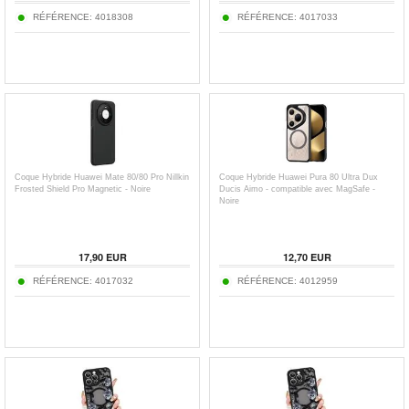
RÉFÉRENCE:
4018308
RÉFÉRENCE:
4017033
Coque Hybride Huawei Mate 80/80 Pro Nillkin
Coque Hybride Huawei Pura 80 Ultra Dux
Frosted Shield Pro Magnetic - Noire
Ducis Aimo - compatible avec MagSafe -
Noire
17,90
EUR
12,70
EUR
RÉFÉRENCE:
4017032
RÉFÉRENCE:
4012959