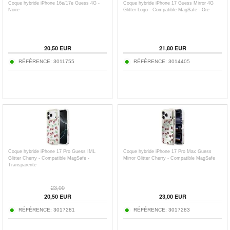
Coque hybride iPhone 16e/17e Guess 4G -
Coque hybride iPhone 17 Guess Mirror 4G
Noire
Glitter Logo - Compatible MagSafe - Ore
20,50
EUR
21,80
EUR
RÉFÉRENCE:
3011755
RÉFÉRENCE:
3014405
Coque hybride iPhone 17 Pro Guess IML
Coque hybride iPhone 17 Pro Max Guess
Glitter Cherry - Compatible MagSafe -
Mirror Glitter Cherry - Compatible MagSafe
Transparente
23,00
20,50
EUR
23,00
EUR
RÉFÉRENCE:
3017281
RÉFÉRENCE:
3017283