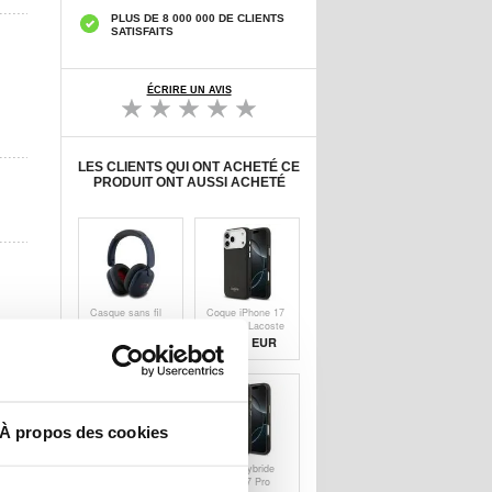
PLUS DE 8 000 000 DE CLIENTS
SATISFAITS
ÉCRIRE UN AVIS
LES CLIENTS QUI ONT ACHETÉ CE
PRODUIT ONT AUSSI ACHETÉ
Casque sans fil
Coque iPhone 17
Oracle Red Bull
Pro Max Lacoste
Racing Iconic
Champs Élysées
29,50
EUR
25,60 EUR
Logo - Marine
- MagSafe
Compatible -
Noire
À propos des cookies
Coque Hybride
Coque Hybride
iPhone 17
iPhone 17 Pro