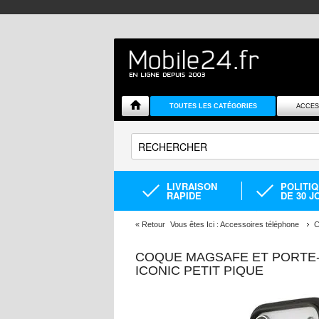
TOUTES LES CATÉGORIES
ACCES
LIVRAISON
POLITI
RAPIDE
DE 30 J
«
Retour
Vous êtes Ici :
Accessoires téléphone
C
COQUE MAGSAFE ET PORTE-
ICONIC PETIT PIQUE