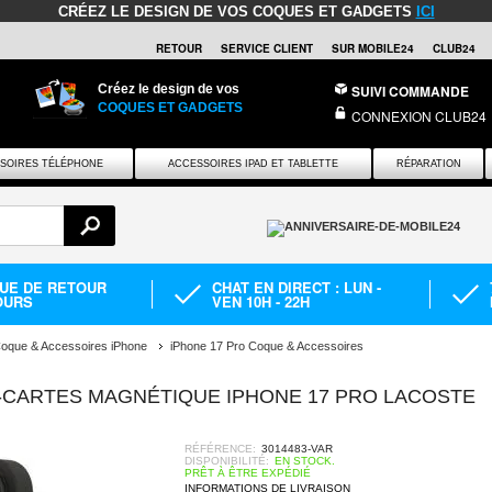
CRÉEZ LE DESIGN DE VOS COQUES ET GADGETS
ICI
RETOUR
SERVICE CLIENT
SUR MOBILE24
CLUB24
Créez le design de vos
SUIVI COMMANDE
COQUES ET GADGETS
CONNEXION CLUB24
SOIRES TÉLÉPHONE
ACCESSOIRES IPAD ET TABLETTE
RÉPARATION
QUE DE RETOUR
CHAT EN DIRECT : LUN -
OURS
VEN 10H - 22H
oque & Accessoires iPhone
iPhone 17 Pro Coque & Accessoires
CARTES MAGNÉTIQUE IPHONE 17 PRO LACOSTE
RÉFÉRENCE:
3014483-VAR
DISPONIBILITÉ:
EN STOCK.
PRÊT À ÊTRE EXPÉDIÉ
INFORMATIONS DE LIVRAISON