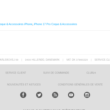
oque & Accessoires iPhone
,
iPhone 17 Pro Coque & Accessoires
ARLEBOVEJ 59
|
3400 HILLERØD, DANEMARK
|
VAT: DK 37860220
|
SERVICE.CL
SERVICE CLIENT
SUIVI DE COMMANDE
CLUB24
NOUVEAUTÉS ET ASTUCES
CONDITIONS GÉNÉRALES DE VENTE