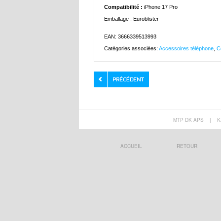
Compatibilité :
iPhone 17 Pro
Emballage : Euroblister
EAN: 3666339513993
Catégories associées:
Accessoires téléphone
,
C
MTP DK APS
|
K
ACCUEIL
RETOUR