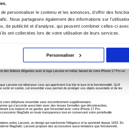
ies.
e personnaliser le contenu et les annonces, d'offrir des fonctio
 Iconic Petit Pique pour iPhone 17 Pro - Set Coque de protection et portefeuille haut de
rafic. Nous partageons également des informations sur l'utilisati
raticité avec l'ensemble Lacoste Iconic Petit Piqué MagSafe Case et Magnetic Card Holder pou
, de publicité et d'analyse, qui peuvent combiner celles-ci avec
end un étui de protection durable et un portefeuille magnétique fin, tous deux ornés du log
ique. Conçu avec le souci du détail, l'étui offre une protection fiable grâce à sa doublure en
ils ont collectées lors de votre utilisation de leurs services.
nétique est pratique au quotidien grâce à ses deux fentes pour cartes ou documents.
el qui met en valeur votre téléphone tout en gardant l'essentiel à portée de main.
e protection MagSafe et un portefeuille magnétique, tous deux ornés du logo crocodile.
t et conçu pour protéger votre iPhone 17 Pro des rayures, des chocs et de la poussière.
ux protège votre iPhone 17 Pro des rayures et des dommages mineurs.
Personnaliser
n texturée empêche les glissements et permet de garder votre téléphone en main en tout confort
e sans fil MagSafe et les accessoires sans retirer l'étui.
fixe parfaitement à l'étui et offre deux fentes pour cartes de crédit, cartes d'identité ou cartes
ntent des finitions élégantes avec le logo Lacoste en métal, faisant de votre iPhone 17 Pro un
que Lacoste est idéal pour ceux qui apprécient à la fois le luxe et la fonctionnalité. Qu'il
e sortir en soirée, cet ensemble vous permet de protéger vos objets essentiels et de les
es et votre téléphone ensemble sans encombrement supplémentaire.
gamme qui s'accorde aussi bien avec des tenues formelles que décontractées.
mbrant à la maison et ne gardez que l'essentiel avec votre iPhone 17 Pro.
t accessoires MagSafe en toute transparence tout en conservant votre portefeuille.
ndaires polos Lacoste, un design qui représente l'élégance et la sportivité depuis 1933. En
 moderne MagSafe, Lacoste propose des accessoires aussi tendance que fonctionnels.