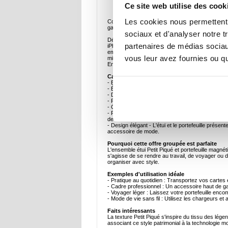
Description
Ce site web utilise des cook
Les cookies nous permettent d
Coque MagSafe et porte-cartes magnétique Lacoste
gamme
sociaux et d'analyser notre t
Découvrez l'alliance parfaite du style et de la p
partenaires de médias sociaux
iPhone 17 Pro. Cet ensemble haut de gamme compr
emblématique Lacoste en forme de crocodile métall
vous leur avez fournies ou qu'
microfibre douce, tandis que le porte-cartes mag
Ensemble, ils forment un duo élégant et fonctionn
Caractéristiques principales
- Ensemble officiel Lacoste - Comprend un étui d
- Étui en polyuréthane durable - Léger, résistan
- Doublure en microfibre douce - L'intérieur do
- Prise en main sûre et profil mince - La finitio
- Compatible MagSafe - Prend en charge la recharg
- Porte-cartes magnétique - Le portefeuille fin se 
de visite.
- Design élégant - L'étui et le portefeuille prése
accessoire de mode.
Pourquoi cette offre groupée est parfaite
L'ensemble étui Petit Piqué et portefeuille magnéti
s'agisse de se rendre au travail, de voyager ou d
organiser avec style.
Exemples d'utilisation idéale
- Pratique au quotidien : Transportez vos cart
- Cadre professionnel : Un accessoire haut de 
- Voyager léger : Laissez votre portefeuille enco
- Mode de vie sans fil : Utilisez les chargeurs e
Faits intéressants
La texture Petit Piqué s'inspire du tissu des lége
associant ce style patrimonial à la technologie