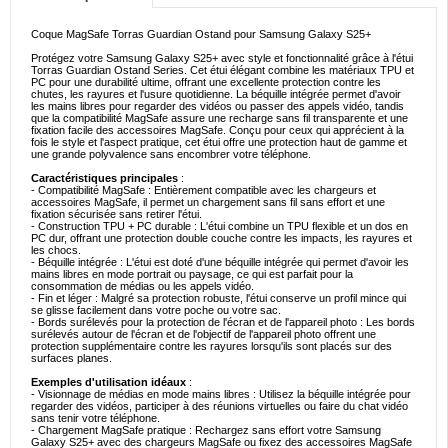
Coque MagSafe Torras Guardian Ostand pour Samsung Galaxy S25+
Protégez votre Samsung Galaxy S25+ avec style et fonctionnalité grâce à l'étui
Torras Guardian Ostand Series. Cet étui élégant combine les matériaux TPU et
PC pour une durabilité ultime, offrant une excellente protection contre les
chutes, les rayures et l'usure quotidienne. La béquille intégrée permet d'avoir
les mains libres pour regarder des vidéos ou passer des appels vidéo, tandis
que la compatibilité MagSafe assure une recharge sans fil transparente et une
fixation facile des accessoires MagSafe. Conçu pour ceux qui apprécient à la
fois le style et l'aspect pratique, cet étui offre une protection haut de gamme et
une grande polyvalence sans encombrer votre téléphone.
Caractéristiques principales
:
- Compatibilité MagSafe : Entièrement compatible avec les chargeurs et
accessoires MagSafe, il permet un chargement sans fil sans effort et une
fixation sécurisée sans retirer l'étui.
- Construction TPU + PC durable : L'étui combine un TPU flexible et un dos en
PC dur, offrant une protection double couche contre les impacts, les rayures et
les chocs.
- Béquille intégrée : L'étui est doté d'une béquille intégrée qui permet d'avoir les
mains libres en mode portrait ou paysage, ce qui est parfait pour la
consommation de médias ou les appels vidéo.
- Fin et léger : Malgré sa protection robuste, l'étui conserve un profil mince qui
se glisse facilement dans votre poche ou votre sac.
- Bords surélevés pour la protection de l'écran et de l'appareil photo : Les bords
surélevés autour de l'écran et de l'objectif de l'appareil photo offrent une
protection supplémentaire contre les rayures lorsqu'ils sont placés sur des
surfaces planes.
Exemples d'utilisation idéaux
:
- Visionnage de médias en mode mains libres : Utilisez la béquille intégrée pour
regarder des vidéos, participer à des réunions virtuelles ou faire du chat vidéo
sans tenir votre téléphone.
- Chargement MagSafe pratique : Rechargez sans effort votre Samsung
Galaxy S25+ avec des chargeurs MagSafe ou fixez des accessoires MagSafe