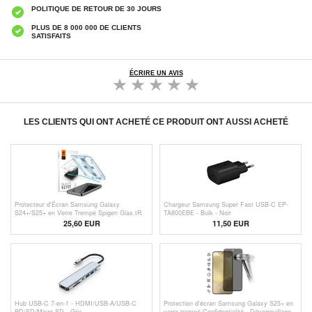
POLITIQUE DE RETOUR DE 30 JOURS
PLUS DE 8 000 000 DE CLIENTS
SATISFAITS
ÉCRIRE UN AVIS
LES CLIENTS QUI ONT ACHETÉ CE PRODUIT ONT AUSSI ACHETÉ
Protecteur d'Écran Samsung Galaxy
Chargeur Samsung Super Fast USB-C EP-
S24+/S25+ en Verre Trempé Spigen Glas.tR
TA800EBE - Bulk - Noir
Ez Fit - 2 Pièces
25,60 EUR
11,50
EUR
Hub USB-C 7-en-1 - HDMI/USB-A/USB-C
Protection d'écran Samsung Galaxy S25+ en
PD/SD/Micro SD - Gris
verre trempé Confidentialité - Déverrouillage