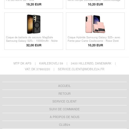
par empreinte digitale - Bordure noire
19,20 EUR
10,20 EUR
Coque de batterie de secours MagSafe
Coque Hybride Samsung Galaxy S25+ avec
Samsung Galaxy S25+ - 10000mAh - Noire
Fente pour Carte Coulissante - Rose Doré
32,00 EUR
10,20 EUR
MTP DK APS
|
KARLEBOVEJ 59
|
3400 HILLERØD, DANEMARK
|
VAT: DK 37860220
|
SERVICE.CLIENT@MOBILE24.FR
ACCUEIL
RETOUR
SERVICE CLIENT
SUIVI DE COMMANDE
A PROPOS DE NOUS
CLUB24