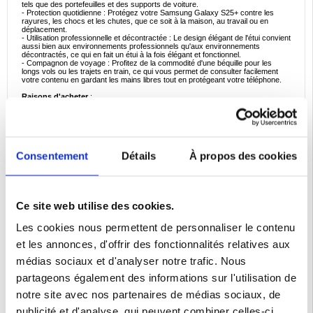
tels que des portefeuilles et des supports de voiture.
- Protection quotidienne : Protégez votre Samsung Galaxy S25+ contre les
rayures, les chocs et les chutes, que ce soit à la maison, au travail ou en
déplacement.
- Utilisation professionnelle et décontractée : Le design élégant de l'étui convient
aussi bien aux environnements professionnels qu'aux environnements
décontractés, ce qui en fait un étui à la fois élégant et fonctionnel.
- Compagnon de voyage : Profitez de la commodité d'une béquille pour les
longs vols ou les trajets en train, ce qui vous permet de consulter facilement
votre contenu en gardant les mains libres tout en protégeant votre téléphone.
Raisons d'acheter
:
- Protection double couche haut de gamme : La combinaison TPU + PC assure
une protection solide contre les chutes et les chocs, tout en conservant un
design fin et élégant.
- Polyvalence de la béquille : Profitez de la commodité des mains libres grâce à
la béquille intégrée, parfaite pour le visionnage des médias, les appels vidéo ou
la lecture.
Consentement
Détails
À propos des cookies
- Intégration MagSafe transparente : La compatibilité MagSafe permet de
recharger l'appareil sans fil et de fixer des accessoires sans retirer l'étui.
- Design élégant : La finition épurée offre un aspect élégant et professionnel, qui
rehausse l'apparence de votre Samsung Galaxy S25+.
- Léger et portable : Le profil fin de l'étui le rend facile à transporter, assurant
une protection sans encombrement supplémentaire.
Ce site web utilise des cookies.
Faits intéressants sur le type de produit
:
- Étuis TPU + PC : La combinaison des matériaux TPU et PC offre un équilibre
Les cookies nous permettent de personnaliser le contenu
parfait entre flexibilité et rigidité, garantissant une protection maximale sans
compromis sur le design.
et les annonces, d'offrir des fonctionnalités relatives aux
- Innovation MagSafe : Les étuis MagSafe sont dotés d'aimants intégrés qui
s'alignent parfaitement sur les chargeurs et accessoires MagSafe, offrant ainsi
médias sociaux et d'analyser notre trafic. Nous
une expérience de charge sans souci.
- Fonctionnalité Kickstand : Les étuis dotés d'une béquille intégrée gagnent en
partageons également des informations sur l'utilisation de
popularité en raison de leur commodité, car ils permettent aux utilisateurs
d'avoir les mains libres sans avoir besoin d'accessoires supplémentaires.
notre site avec nos partenaires de médias sociaux, de
- Robustes et élégants : Les étuis modernes pour téléphones portables,
comme la série Ostand de Torras Guardian, sont conçus pour offrir une
publicité et d'analyse, qui peuvent combiner celles-ci