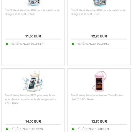
Étui flottant étanche IP68 pour la natation, la
Étui flottant étanche IP68 pour la natation, la
plongée et le surf - Blanc
plongée et le surf - Gris
11,50
EUR
12,70
EUR
RÉFÉRENCE:
3019447
RÉFÉRENCE:
3019451
Étui flottant étanche IPX8 pour téléphone
Étui flottant étanche universel Tech-Protect
avec deux compartiments de rangement -
UWC7 6.9" - Rose
7.5" - Blanc
14,00
EUR
12,70
EUR
RÉFÉRENCE:
3019655
RÉFÉRENCE:
2009209