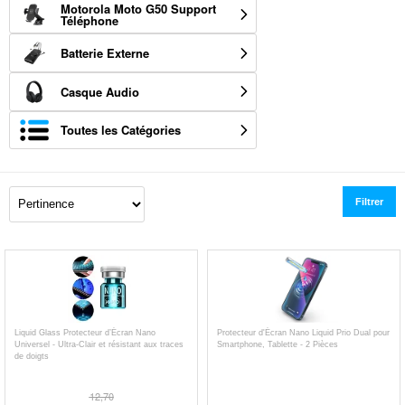
Motorola Moto G50 Support
Téléphone
Batterie Externe
Casque Audio
Toutes les Catégories
Filtrer
Liquid Glass Protecteur d’Écran Nano
Protecteur d'Écran Nano Liquid Prio Dual pour
Universel - Ultra-Clair et résistant aux traces
Smartphone, Tablette - 2 Pièces
de doigts
12,70