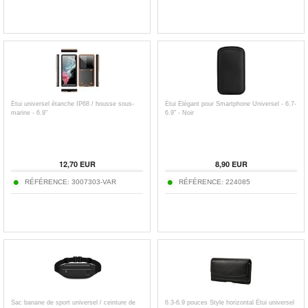
Étui universel étanche IP68 / housse sous-
Étui Élégant pour Smartphone Universel - 6.7-
marine - 6.9"
6.9" - Noir
12,70
EUR
8,90
EUR
RÉFÉRENCE:
3007303-VAR
RÉFÉRENCE:
224085
Sac banane de sport universel / ceinture de
6.3-6.9 pouces Style horizontal Étui universel