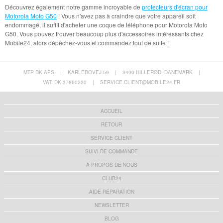
Découvrez également notre gamme incroyable de
protecteurs d'écran pour
Motorola Moto G50
! Vous n'avez pas à craindre que votre appareil soit
endommagé, il suffit d'acheter une coque de téléphone pour Motorola Moto
G50. Vous pouvez trouver beaucoup plus d'accessoires intéressants chez
Mobile24, alors dépêchez-vous et commandez tout de suite !
MTP DK APS
|
KARLEBOVEJ 59
|
3400 HILLERØD, DANEMARK
|
VAT: DK 37860220
|
SERVICE.CLIENT@MOBILE24.FR
ACCUEIL
RETOUR
SERVICE CLIENT
SUIVI DE COMMANDE
A PROPOS DE NOUS
CLUB24
AIDE RÉPARATION
NEWSLETTER
BLOG