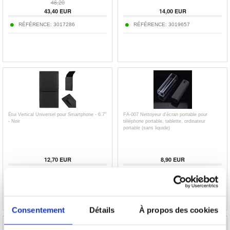
46,20
43,40
EUR
14,00
EUR
RÉFÉRENCE:
3017286
RÉFÉRENCE:
3019657
Étui Vertical Universel pour Smartphone - 6.7"
FA-007 Nettoyeur d'écran portable pour
- Noir
téléphone portable, tablette, ordinateur
portable (sans liquide)
12,70
EUR
8,90
EUR
RÉFÉRENCE:
202550
RÉFÉRENCE:
3003132-VAR
Consentement
Détails
À propos des cookies