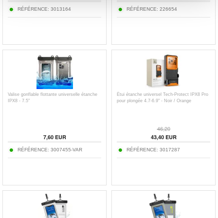
RÉFÉRENCE:
3013164
RÉFÉRENCE:
226654
Valise gonflable flottante universelle étanche
Étui étanche universel Tech-Protect IPX8 Pro
IPX8 - 7.5"
pour plongée 4.7-6.9" - Noir / Orange
46,20
7,60
EUR
43,40
EUR
RÉFÉRENCE:
3007455-VAR
RÉFÉRENCE:
3017287