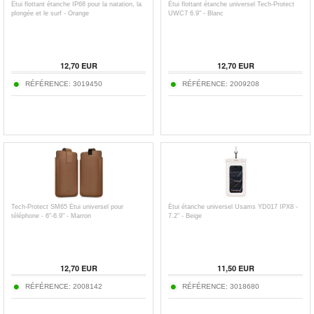
Étui flottant étanche IP68 pour la natation, la
Étui flottant étanche universel Tech-Protect
plongée et le surf - Orange
UWC7 6.9" - Blanc
12,70
EUR
12,70
EUR
RÉFÉRENCE:
3019450
RÉFÉRENCE:
2009208
Tech-Protect SM65 Étui universel pour
Étui étanche universel Usams YD017 IPX8 -
téléphone - 6"-6.9" - Marron
7.2" - Beige
12,70
EUR
11,50
EUR
RÉFÉRENCE:
2008142
RÉFÉRENCE:
3018680