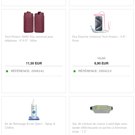
Tech-Protect SM65 Étui universel pour
Étui Étanche Universel Tech-Protect - 6.9" -
téléphone - 6"-6.9" - Mûre
Rose
16,60
11,50
EUR
8,90
EUR
RÉFÉRENCE:
2008141
RÉFÉRENCE:
2004213
Kit de Nettoyage Écran Qnect - Spray &
Sac de ceinture de course à pied léger avec
Chiffon
bande réfléchissante et poches à fermeture
éclair - 7.2"