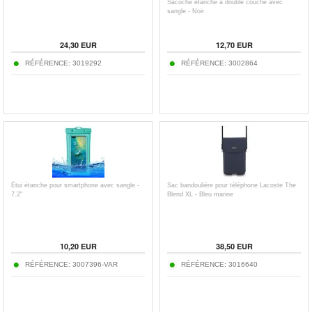
Sacoche étanche à double couche avec
sangle - Noir
24,30
EUR
12,70
EUR
RÉFÉRENCE:
3019292
RÉFÉRENCE:
3002864
Étui étanche pour smartphone avec sangle -
Sac bandoulière pour téléphone Lacoste The
7.2"
Blend XL - Bleu marine
10,20
EUR
38,50
EUR
RÉFÉRENCE:
3007396-VAR
RÉFÉRENCE:
3016640