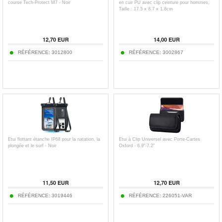
course Tech-Protect M7 - Noir
en cuir PU avec clip ceinture pour hommes,
Taille : 17.5 x 8.7 x 1.8cm
12,70
EUR
14,00
EUR
RÉFÉRENCE:
3012800
RÉFÉRENCE:
3002867
Étui flottant étanche IP68 pour la natation, la
Étui à Clip Universel avec Porte-Cartes
plongée et le surf - Noir
Oxford - 6.9"-7.2"
11,50
EUR
12,70
EUR
RÉFÉRENCE:
3019446
RÉFÉRENCE:
226051-VAR