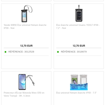
Yesido WB50 Étui universel flottant étanche
Étui étanche universel Usams YD017 IPX8 -
IPX8 - Noir
7.2" - Noir
12,70
EUR
12,70
EUR
RÉFÉRENCE:
3012528
RÉFÉRENCE:
3018679
Protecteur d'Écran Motorola Moto G50 en
Étui universel flottant étanche IPX8 - 7.5"
Verre Trempé - 9H, 0.3mm