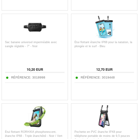
Sac banane universel imperméable avec
Étui flottant étanche IP68 pour la natation, la
sangle réglable - 7" - Noir
plongée et le surf - Bleu
10,20
EUR
12,70
EUR
RÉFÉRENCE:
3018998
RÉFÉRENCE:
3019448
Étui flottant RORHXIA phosphorescent,
Pochette en PVC étanche IPX8 pour
étanche IP68 - Triple étanchéité - Noir / Vert
téléphone portable de moins de 9,5 pouces