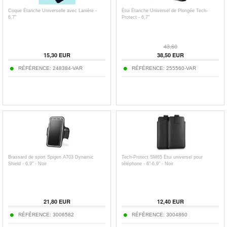
Coque Étanche Universelle avec Lanière -
Étui Étanche Universel de Plongée Tech-
6.7"
Protect - 6,7"
43,60
15,30
EUR
38,50
EUR
RÉFÉRENCE:
248384-VAR
RÉFÉRENCE:
255560-VAR
Brassard de sport Spigen A703 Dynamic
Tech-Protect SM65 Étui universel pour
Shield - 6.9" - Noir
téléphone - 6"-6.9" - Noir
21,80
EUR
12,40
EUR
RÉFÉRENCE:
3006582
RÉFÉRENCE:
3004860