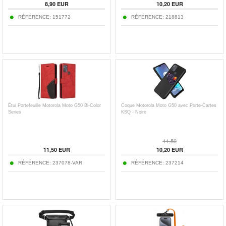
8,90
EUR
10,20
EUR
RÉFÉRENCE:
151772
RÉFÉRENCE:
218813
Étui Portefeuille Motorola Moto G50 Bi-Color
Coque Motorola Moto G50 avec Porte-Cartes
Series
KSQ - Noire
11,50
11,50
EUR
10,20
EUR
RÉFÉRENCE:
237078-VAR
RÉFÉRENCE:
237214