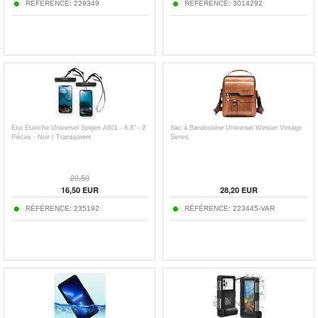
RÉFÉRENCE:
229349
RÉFÉRENCE:
3014292
Étui Étanche Universel Spigen A601 - 6.8" - 2
Sac à Bandoulière Universel Weixier Vintage
Pièces - Noir / Transparent
Series
20,50
16,50
EUR
28,20
EUR
RÉFÉRENCE:
235192
RÉFÉRENCE:
223445-VAR