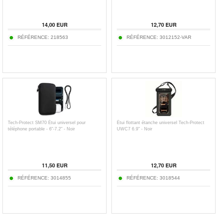
14,00
EUR
12,70
EUR
RÉFÉRENCE:
218563
RÉFÉRENCE:
3012152-VAR
Tech-Protect SM70 Étui universel pour
Étui flottant étanche universel Tech-Protect
téléphone portable - 6"-7.2" - Noir
UWC7 6.9" - Noir
11,50
EUR
12,70
EUR
RÉFÉRENCE:
3014855
RÉFÉRENCE:
3018544