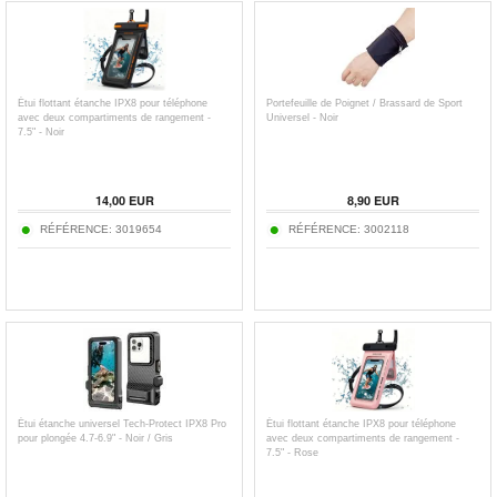
Étui flottant étanche IPX8 pour téléphone
Portefeuille de Poignet / Brassard de Sport
avec deux compartiments de rangement -
Universel - Noir
7.5" - Noir
14,00
EUR
8,90
EUR
RÉFÉRENCE:
3019654
RÉFÉRENCE:
3002118
Étui étanche universel Tech-Protect IPX8 Pro
Étui flottant étanche IPX8 pour téléphone
pour plongée 4.7-6.9" - Noir / Gris
avec deux compartiments de rangement -
7.5" - Rose