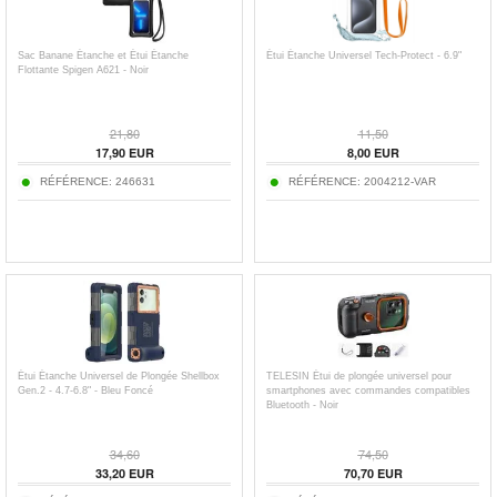
Sac Banane Étanche et Étui Étanche
Étui Étanche Universel Tech-Protect - 6.9"
Flottante Spigen A621 - Noir
21,80
11,50
17,90
EUR
8,00
EUR
RÉFÉRENCE:
246631
RÉFÉRENCE:
2004212-VAR
Étui Étanche Universel de Plongée Shellbox
TELESIN Étui de plongée universel pour
Gen.2 - 4.7-6.8" - Bleu Foncé
smartphones avec commandes compatibles
Bluetooth - Noir
34,60
74,50
33,20
EUR
70,70
EUR