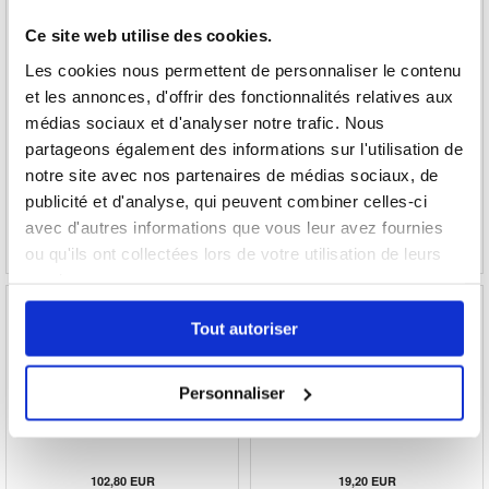
Ce site web utilise des cookies.
Les cookies nous permettent de personnaliser le contenu
Lingettes Nettoyantes pour Écran Kontakt
Étui flottant étanche IPX8 pour téléphone
Chemie - 100 Pièces
avec deux compartiments de rangement -
et les annonces, d'offrir des fonctionnalités relatives aux
7.5" - Cyan
médias sociaux et d'analyser notre trafic. Nous
partageons également des informations sur l'utilisation de
17,90
EUR
14,00
EUR
notre site avec nos partenaires de médias sociaux, de
RÉFÉRENCE:
214625
RÉFÉRENCE:
3019656
publicité et d'analyse, qui peuvent combiner celles-ci
avec d'autres informations que vous leur avez fournies
ou qu'ils ont collectées lors de votre utilisation de leurs
services.
Tout autoriser
Sea Frogs SF-PH-01-PRO Étui universel pour
Support Vélo / Étui Universel Résistant à
Personnaliser
téléphone portable étanche - 40m, IPX8 - Noir
l'Eau West Biking - 7" - Noir
102,80
EUR
19,20
EUR