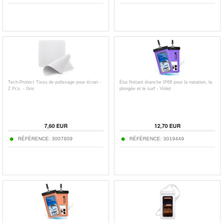
Tech-Protect Tissu de polissage pour écran -
Étui flottant étanche IP68 pour la natation, la
2 Pcs. - Gris
plongée et le surf - Violet
7,60
EUR
12,70
EUR
RÉFÉRENCE:
3007809
RÉFÉRENCE:
3019449