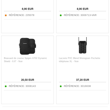
8,90
EUR
8,90
EUR
RÉFÉRENCE:
235078
RÉFÉRENCE:
3006713-VAR
Brassard de course Spigen A702 Dynamic
Lacoste PVC Blend Monogram Pochette
Shield - 6.8" - Noir
téléphone XL - Noir
20,50
EUR
37,20
EUR
RÉFÉRENCE:
3008143
RÉFÉRENCE:
3016638