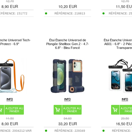
12,70
12,70
8,90
EUR
10,20
EUR
11,50
EU
ÉFÉRENCE:
151772
RÉFÉRENCE:
218813
RÉFÉRENCE:
2
anche Universel Tech-
Étui Étanche Universel de
Étui Étanche Univer
Protect - 6.9"
Plongée Shellbox Gen.2 - 4.7-
A601 - 6.8" - 2 Pièc
6.8" - Bleu Foncé
Transpare
11,50
34,60
20,50
8,00
EUR
33,20
EUR
16,50
EU
ÉRENCE:
2004212-VAR
RÉFÉRENCE:
229349
RÉFÉRENCE