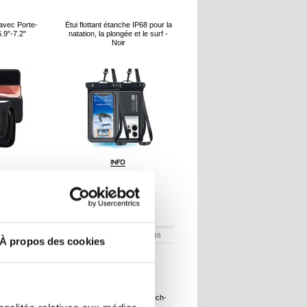
 avec Porte-
Étui flottant étanche IP68 pour la
.9"-7.2"
natation, la plongée et le surf -
Noir
R
11,50
EUR
26051-VAR
RÉFÉRENCE:
3019446
À propos des cookies
che IP68 /
Étui Étanche Universel Tech-
ne - 6.9"
Protect - 6.9" - Rose