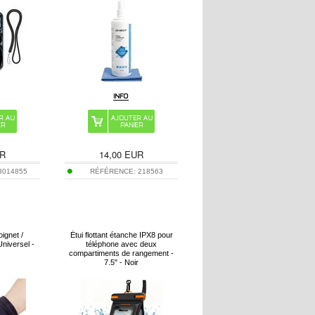
R
14,00
EUR
3014855
RÉFÉRENCE:
218563
oignet /
Étui flottant étanche IPX8 pour
niversel -
téléphone avec deux
compartiments de rangement -
7.5" - Noir