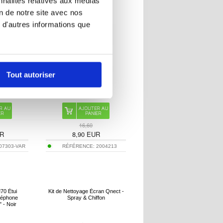
nnalités relatives aux médias
on de notre site avec nos
 d'autres informations que
Tout autoriser
16,60
R
8,90
EUR
07303-VAR
RÉFÉRENCE:
2004213
70 Étui
Kit de Nettoyage Écran Qnect -
éléphone
Spray & Chiffon
" - Noir