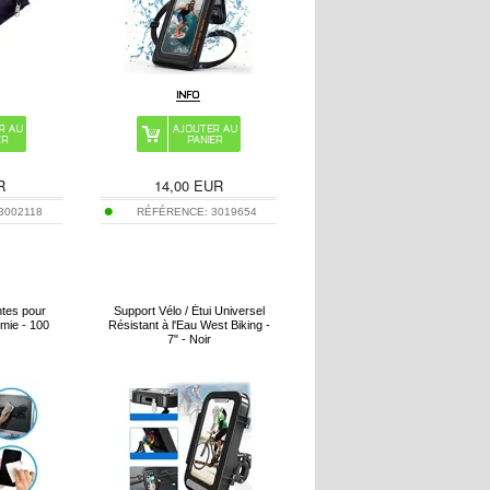
R
14,00
EUR
3002118
RÉFÉRENCE:
3019654
ntes pour
Support Vélo / Étui Universel
mie - 100
Résistant à l'Eau West Biking -
7" - Noir