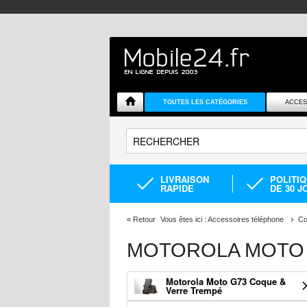
TOUTES LES CATÉGORIES
ACCES
LIVRAISON
POLITI
RAPIDE
DE 30 J
«
Retour
Vous êtes ici :
Accessoires téléphone
Co
MOTOROLA MOTO 
Motorola Moto G73 Coque &
Verre Trempé