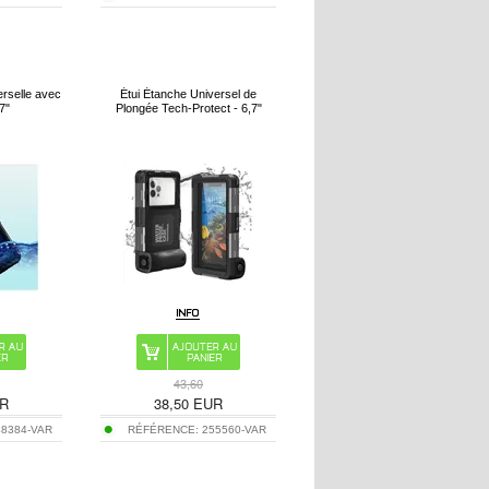
rselle avec
Étui Étanche Universel de
.7"
Plongée Tech-Protect - 6,7"
43,60
R
38,50
EUR
48384-VAR
RÉFÉRENCE:
255560-VAR