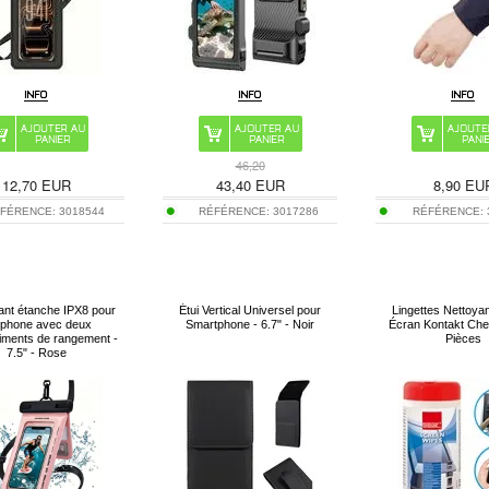
46,20
12,70
EUR
43,40
EUR
8,90
EU
FÉRENCE:
3018544
RÉFÉRENCE:
3017286
RÉFÉRENCE:
ttant étanche IPX8 pour
Étui Vertical Universel pour
Lingettes Nettoya
éphone avec deux
Smartphone - 6.7" - Noir
Écran Kontakt Che
iments de rangement -
Pièces
7.5" - Rose