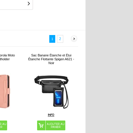
2
1
torola Moto
Sac Banane Étanche et Étui
dholder
Étanche Flottante Spigen A621 -
Noir