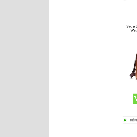
Sac à 
Weix
RÉF