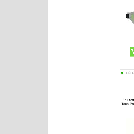
RÉF
Étui flo
Tech-Pro