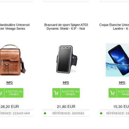
Bandoulière Universel
Brassard de sport Spigen A703
Coque Étanche Unive
ier Vintage Series
Dynamic Shield - 6.9" - Noir
Lanière - 6
28,20
EUR
21,80
EUR
15,30
EU
ÉRENCE:
223445-VAR
RÉFÉRENCE:
3006582
RÉFÉRENCE:
2