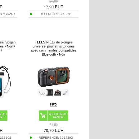
21,80
R
17,90
EUR
59719-VAR
RÉFÉRENCE:
246631
sel Spigen
TELESIN Étui de plongée
es - Noir /
universel pour smartphones
nt
avec commandes compatibles
Bluetooth - Noir
74,50
R
70,70
EUR
:
235192
RÉFÉRENCE:
3014292