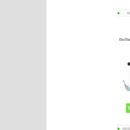
R
Étui Ét
RÉF