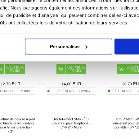
e personnaliser le contenu et les annonces, d'offrir des fonctio
M7 - Noir
clip ceinture pour hommes, Taille
rafic. Nous partageons également des informations sur l'utilisati
: 17.5 x 8.7 x 1.8cm
, de publicité et d'analyse, qui peuvent combiner celles-ci avec
ils ont collectées lors de votre utilisation de leurs services.
Personnaliser
12,70
EUR
14,00
EUR
12,70
EU
FÉRENCE:
3012800
RÉFÉRENCE:
3002867
RÉFÉRENCE:
30
inture de course à pied
Tech-Protect SM65 Étui
Tech-Protect SM
ec bande réfléchissante
universel pour téléphone -
universel pour t
s à fermeture éclair -
6"-6.9" - Mûre
portable - 6"-7.2
7.2"