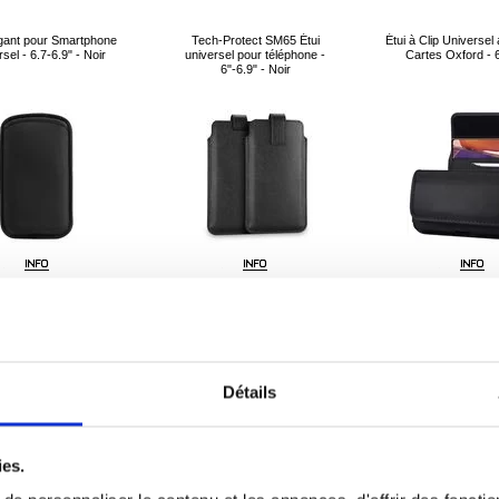
égant pour Smartphone
Tech-Protect SM65 Étui
Étui à Clip Universel
sel - 6.7-6.9" - Noir
universel pour téléphone -
Cartes Oxford - 6
6"-6.9" - Noir
8,90
EUR
12,40
EUR
12,70
EU
ÉFÉRENCE:
224085
RÉFÉRENCE:
3004860
RÉFÉRENCE:
2
Détails
ies.
ne de sport universel /
6.3-6.9 pouces Style horizontal
Étui universel étan
 de course Tech-Protect
Étui universel en cuir PU avec
housse sous-mari