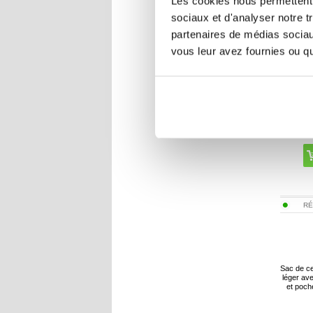
Les cookies nous permettent d
sociaux et d'analyser notre t
partenaires de médias sociaux
vous leur avez fournies ou qu'
RÉ
Sac de ce
léger av
et poche