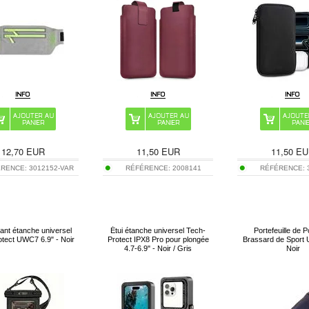
12,70
EUR
11,50
EUR
11,50
EU
ÉRENCE:
3012152-VAR
RÉFÉRENCE:
2008141
RÉFÉRENCE:
ttant étanche universel
Étui étanche universel Tech-
Portefeuille de P
tect UWC7 6.9" - Noir
Protect IPX8 Pro pour plongée
Brassard de Sport U
4.7-6.9" - Noir / Gris
Noir