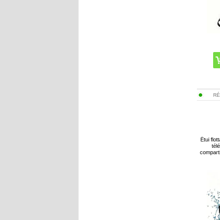
RÉ
Étui flo
tél
compart