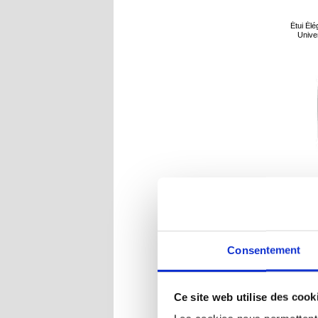
Étui Él
Univer
R
Consentement
Ce site web utilise des cook
Sac bana
ceinture