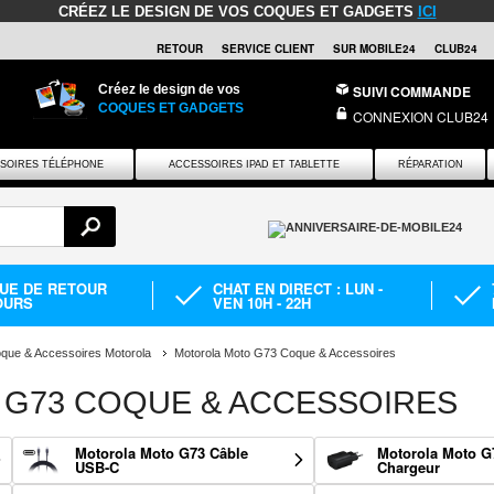
CRÉEZ LE DESIGN DE VOS COQUES ET GADGETS
ICI
RETOUR
SERVICE CLIENT
SUR MOBILE24
CLUB24
Créez le design de vos
SUIVI COMMANDE
COQUES ET GADGETS
CONNEXION CLUB24
SOIRES TÉLÉPHONE
ACCESSOIRES IPAD ET TABLETTE
RÉPARATION
QUE DE RETOUR
CHAT EN DIRECT : LUN -
OURS
VEN 10H - 22H
que & Accessoires Motorola
Motorola Moto G73 Coque & Accessoires
G73 COQUE & ACCESSOIRES
Motorola Moto G73 Câble
Motorola Moto G
USB-C
Chargeur