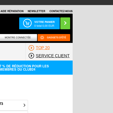
AIDE RÉPARATION
NEWSLETTER
CONTACTEZ-NOUS
VOTRE PANIER
0
total
0,00
EUR
MONTRE CONNECTÉE
GADGETS D'ÉTÉ
TOP 20
SERVICE CLIENT
7 % DE RÉDUCTION POUR LES
MEMBRES DU CLUB24
73