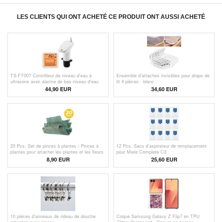
LES CLIENTS QUI ONT ACHETÉ CE PRODUIT ONT AUSSI ACHETÉ
TS-FT007 Contrôleur de niveau d'eau à
Ensemble d'attaches invisibles pour draps de
ultrasons avec alarme de bas niveau d'eau
lit 4 pièces - blanc
44,90 EUR
34,60 EUR
20 Pcs. Set de pinces à plantes / Pinces à
12 Pcs. Sacs d'aspirateur de remplacement
plantes pour attacher les plantes et les fleurs
pour Miele Complete C3
8,90 EUR
25,60 EUR
10 pièces d'anneaux de rideau de douche
Coque Samsung Galaxy Z Flip7 en TPU