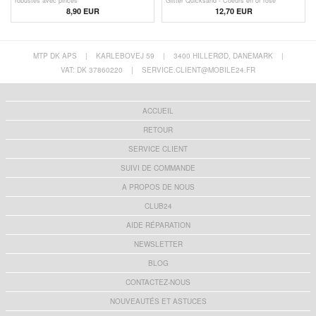
robustes avec pinces
Glitter Quicksand - Coeurs en or rose
8,90 EUR
12,70 EUR
MTP DK APS
|
KARLEBOVEJ 59
|
3400 HILLERØD, DANEMARK
|
VAT: DK 37860220
|
SERVICE.CLIENT@MOBILE24.FR
ACCUEIL
RETOUR
SERVICE CLIENT
SUIVI DE COMMANDE
A PROPOS DE NOUS
CLUB24
AIDE RÉPARATION
NEWSLETTER
BLOG
CONTACTEZ-NOUS
NOUVEAUTÉS ET ASTUCES