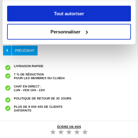
Compatibilité :
Samsung Galaxy S25 FE
Emballage : En vrac
Tout autoriser
EAN: 5714122555052
Catégories associées:
Accessoires téléphone
,
Coque & Accessoires Samsung
,
Personnaliser
Samsung Galaxy S25 FE Coque & Accessoires
LIVRAISON RAPIDE
7 % DE RÉDUCTION
POUR LES MEMBRES DU CLUB24
CHAT EN DIRECT :
LUN - VEN 10H - 22H
POLITIQUE DE RETOUR DE 30 JOURS
PLUS DE 8 000 000 DE CLIENTS
SATISFAITS
ÉCRIRE UN AVIS