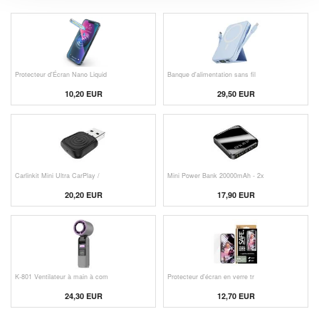
Protecteur d'Écran Nano Liquid
Banque d'alimentation sans fil
10,20 EUR
29,50 EUR
Carlinkit Mini Ultra CarPlay /
Mini Power Bank 20000mAh - 2x
20,20 EUR
17,90 EUR
K-801 Ventilateur à main à com
Protecteur d'écran en verre tr
24,30 EUR
12,70 EUR