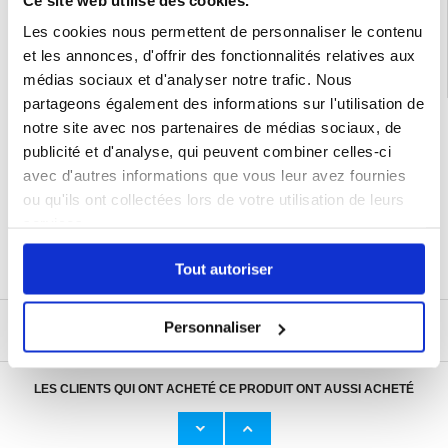
Samsung Galaxy S24 FE Coque & Accessoires
Les cookies nous permettent de personnaliser le contenu
et les annonces, d'offrir des fonctionnalités relatives aux
médias sociaux et d'analyser notre trafic. Nous
partageons également des informations sur l'utilisation de
LIVRAISON RAPIDE
notre site avec nos partenaires de médias sociaux, de
publicité et d'analyse, qui peuvent combiner celles-ci
7 % DE RÉDUCTION
POUR LES MEMBRES DU CLUB24
avec d'autres informations que vous leur avez fournies
CHAT EN DIRECT :
ou qu'ils ont collectées lors de votre utilisation de leurs
LUN - VEN 10H - 22H
services.
POLITIQUE DE RETOUR DE 30 JOURS
PLUS DE 8 000 000 DE CLIENTS
SATISFAITS
Tout autoriser
ÉCRIRE UN AVIS
Personnaliser
LES CLIENTS QUI ONT ACHETÉ CE PRODUIT ONT AUSSI ACHETÉ
Adaptateur Secteur d'Origine U
Câble Apple Lightning d'Origin
23,00 EUR
11,50 EUR