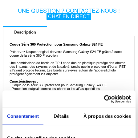
UNE QUESTION ? CONTACTEZ-NOUS !
CHAT EN DIRECT
Description
Coque Série 360 Protection pour Samsung Galaxy S24 FE
Préservez l'aspect original de votre Samsung Galaxy S24 FE grâce à cette
coque de la série 360 Protection !
Une combinaison de bords en TPU et de dos en plastique protège des chutes,
des impacts, des rayures et de la saleté, tandis que le protecteur d'écran PET
à l'avant protège l'écran. Les bords surélevés autour de l'appareil photo
protègent également les objectifs.
Caractéristiques :
- Coque de la série 360 protection pour Samsung Galaxy S24 FE
- Protection intégrale contre les chocs et les aléas quotidiens
- N'affecte pas la fonctionnalité de l'écran du Samsung Galaxy S24 FE
- Bords surélevés autour de l'appareil photo pour une protection supplémentaire
- Préserve l'aspect original du Samsung Galaxy S24 FE
- Fabriquée en TPU, plastique et PET
Compatibilité:
Samsung Galaxy S24 FE
Consentement
Détails
À propos des cookies
Emballage:
Bulk
EAN: 5714122499073
Catégories associées:
Accessoires téléphone
,
Coque & Accessoires Samsung
,
Ce site web utilise des cookies.