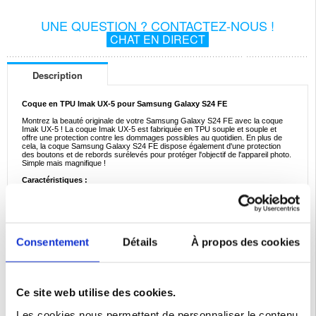
UNE QUESTION ? CONTACTEZ-NOUS !
CHAT EN DIRECT
Description
Coque en TPU Imak UX-5 pour Samsung Galaxy S24 FE
Montrez la beauté originale de votre Samsung Galaxy S24 FE avec la coque
Imak UX-5 ! La coque Imak UX-5 est fabriquée en TPU souple et souple et
offre une protection contre les dommages possibles au quotidien. En plus de
cela, la coque Samsung Galaxy S24 FE dispose également d'une protection
des boutons et de rebords surélevés pour protéger l'objectif de l'appareil photo.
Simple mais magnifique !
Caractéristiques :
- Coque Samsung Galaxy S24 FE de haute qualité par Imak
- Protège les coins, les bords et l'arrière de votre téléphone sans
encombrement supplémentaire, résistant aux chutes et aux chocs
- Le design hautement transparent montre la perfection et la beauté originales
de votre Samsung Galaxy S24 FE
- Trou pour lanière intégré (lanière non incluse)
- Fournit une protection contre la saleté, les bosses et les chutes pour votre
Consentement
Détails
À propos des cookies
Samsung Galaxy S24 FE
- Matériau : TPU environnemental
Compatibilité:
Samsung Galaxy S24 FE
Emballage:
Bulk
Ce site web utilise des cookies.
Les cookies nous permettent de personnaliser le contenu
EAN: 5714122471635