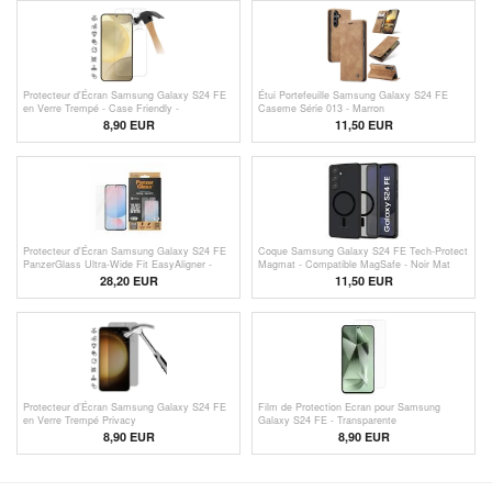
Protecteur d'Écran Samsung Galaxy S24 FE
Étui Portefeuille Samsung Galaxy S24 FE
en Verre Trempé - Case Friendly -
Caseme Série 013 - Marron
Transparente
8,90 EUR
11,50 EUR
Protecteur d'Écran Samsung Galaxy S24 FE
Coque Samsung Galaxy S24 FE Tech-Protect
PanzerGlass Ultra-Wide Fit EasyAligner -
Magmat - Compatible MagSafe - Noir Mat
Transparente
28,20 EUR
11,50 EUR
Protecteur d’Écran Samsung Galaxy S24 FE
Film de Protection Ecran pour Samsung
en Verre Trempé Privacy
Galaxy S24 FE - Transparente
8,90 EUR
8,90 EUR