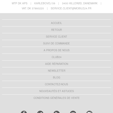
MTP DK APS
|
KARLEBOVEJ 59
|
3400 HILLERØD, DANEMARK
|
VAT: DK 37860220
|
SERVICE.CLIENT@MOBILE24.FR
ACCUEIL
RETOUR
SERVICE CLIENT
SUIVI DE COMMANDE
A PROPOS DE NOUS
CLUB24
AIDE RÉPARATION
NEWSLETTER
BLOG
CONTACTEZ-NOUS
NOUVEAUTÉS ET ASTUCES
CONDITIONS GÉNÉRALES DE VENTE