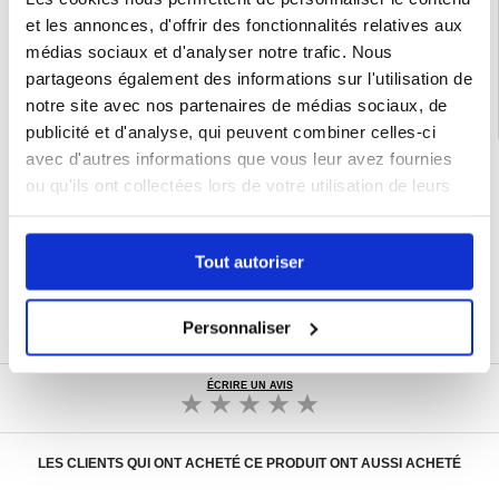
et les annonces, d'offrir des fonctionnalités relatives aux
Catégories associées:
Accessoires téléphone
,
Coque & Accessoires Samsung
,
Samsung Galaxy S24 FE Coque & Accessoires
médias sociaux et d'analyser notre trafic. Nous
partageons également des informations sur l'utilisation de
notre site avec nos partenaires de médias sociaux, de
publicité et d'analyse, qui peuvent combiner celles-ci
avec d'autres informations que vous leur avez fournies
LIVRAISON RAPIDE
ou qu'ils ont collectées lors de votre utilisation de leurs
7 % DE RÉDUCTION
services.
POUR LES MEMBRES DU CLUB24
CHAT EN DIRECT :
LUN - VEN 10H - 22H
Tout autoriser
POLITIQUE DE RETOUR DE 30 JOURS
PLUS DE 8 000 000 DE CLIENTS
Personnaliser
SATISFAITS
ÉCRIRE UN AVIS
LES CLIENTS QUI ONT ACHETÉ CE PRODUIT ONT AUSSI ACHETÉ