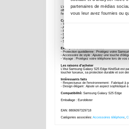
partenaires de médias sociaux
L'étui Samsung Galaxy S25 Edge KindSuit combine s
offre une sensation de luxe tout en garantissant 
vous leur avez fournies ou qu'
l'esthétique de votre Samsung Galaxy S25 Edge, ce
Caractéristiques et spécifications clés
- Toucher luxueux : Fabriqué à partir de matériau
- Ajustement parfait : Conçu spécifiquement po
- Protection durable : Protège votre appareil des
- Design fin : Ajoute un minimum d'encombrement 
- Accès facile : Découpes précises pour un accès 
- Style élégant : Améliore l'aspect général de votr
Exemples d'utilisation idéale
- Protection quotidienne : Protégez votre Samsu
- Accessoire de style : Ajoutez une touche d'élég
- Voyage : Protégez votre téléphone lors de vos
Les raisons d'acheter
L'étui Samsung Galaxy S25 Edge KindSuit est parf
toucher luxueux, sa protection durable et son d
Intéressants faits
- Respectueux de l'environnement : Fabriqué à par
- Design élégant : Ajoute un aspect sophistiqué à 
Compatibilité:
Samsung Galaxy S25 Edge
Emballage : Euroblister
EAN: 8806097329718
Catégories associées:
Accessoires téléphone
,
C