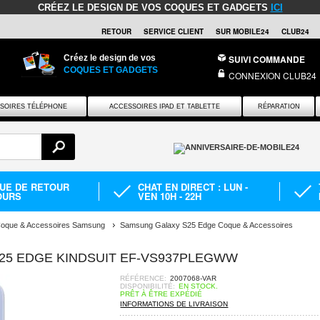
CRÉEZ LE DESIGN DE VOS COQUES ET GADGETS
ICI
RETOUR
SERVICE CLIENT
SUR MOBILE24
CLUB24
Créez le design de vos
SUIVI COMMANDE
COQUES ET GADGETS
CONNEXION CLUB24
SOIRES TÉLÉPHONE
ACCESSOIRES IPAD ET TABLETTE
RÉPARATION
QUE DE RETOUR
CHAT EN DIRECT : LUN -
OURS
VEN 10H - 22H
oque & Accessoires Samsung
Samsung Galaxy S25 Edge Coque & Accessoires
5 EDGE KINDSUIT EF-VS937PLEGWW
RÉFÉRENCE:
2007068-VAR
DISPONIBILITÉ:
EN STOCK.
PRÊT À ÊTRE EXPÉDIÉ
INFORMATIONS DE LIVRAISON