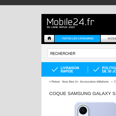
TOUTES LES CATÉGORIES
ACCES
LIVRAISON
POLITI
RAPIDE
DE 30 J
«
Retour
Vous êtes Ici :
Accessoires téléphone
C
COQUE SAMSUNG GALAXY S2