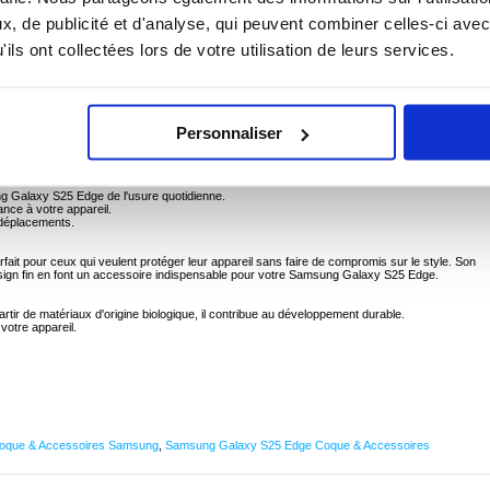
, de publicité et d'analyse, qui peuvent combiner celles-ci avec
tyle et protection pour votre appareil. Fabriqué à partir de matériaux d'origine biologique, i
que votre téléphone reste à l'abri de l'usure quotidienne. Son design élégant rehausse
ils ont collectées lors de votre utilisation de leurs services.
 qui en fait un accessoire idéal pour ceux qui apprécient à la fois la forme et la fonction.
x d'origine biologique pour un toucher de qualité supérieure.
ur le Samsung Galaxy S25 Edge.
 rayures et des chocs.
Personnaliser
tout en offrant une protection maximale.
facile à tous les ports et boutons.
e appareil.
ng Galaxy S25 Edge de l'usure quotidienne.
ance à votre appareil.
 déplacements.
ait pour ceux qui veulent protéger leur appareil sans faire de compromis sur le style. Son
esign fin en font un accessoire indispensable pour votre Samsung Galaxy S25 Edge.
tir de matériaux d'origine biologique, il contribue au développement durable.
votre appareil.
oque & Accessoires Samsung
,
Samsung Galaxy S25 Edge Coque & Accessoires