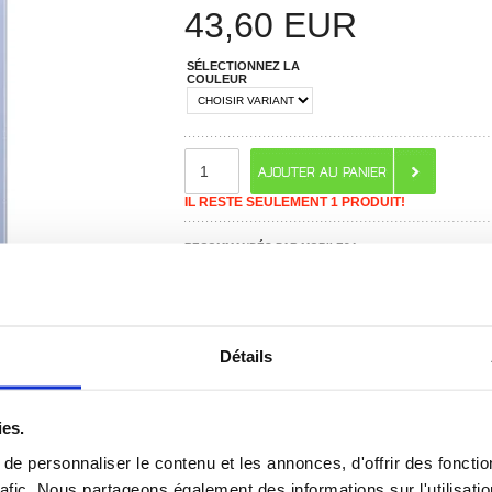
43,60
EUR
SÉLECTIONNEZ LA
COULEUR
IL RESTE SEULEMENT 1 PRODUIT!
RECOMMANDÉS PAR MOBILE24
Détails
 ? CONTACTEZ-NOUS !
CHAT EN DIRECT
ies.
e personnaliser le contenu et les annonces, d'offrir des fonctio
rafic. Nous partageons également des informations sur l'utilisati