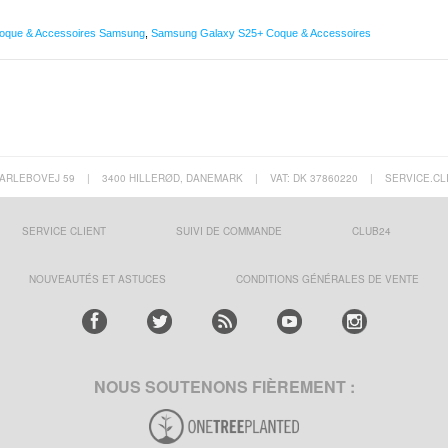
oque & Accessoires Samsung
,
Samsung Galaxy S25+ Coque & Accessoires
ARLEBOVEJ 59
|
3400 HILLERØD, DANEMARK
|
VAT: DK 37860220
|
SERVICE.CL
SERVICE CLIENT
SUIVI DE COMMANDE
CLUB24
NOUVEAUTÉS ET ASTUCES
CONDITIONS GÉNÉRALES DE VENTE
NOUS SOUTENONS FIÈREMENT :