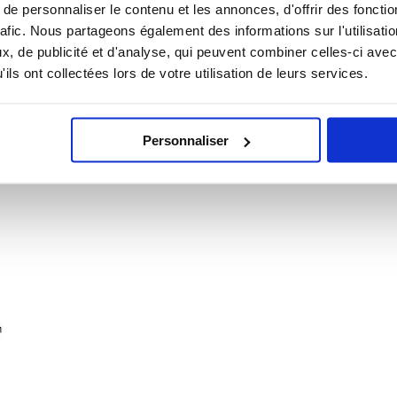
e personnaliser le contenu et les annonces, d'offrir des fonctio
 S25+
rafic. Nous partageons également des informations sur l'utilisati
TPU, cette coque biodégradable pour Samsung Galaxy S25+ vous aide à prendre conscience
, de publicité et d'analyse, qui peuvent combiner celles-ci avec
e coque écologique assure une excellente protection quotidienne, tandis que l'aspect naturel e
S25+ encore plus élégant. Cette housse mince et légère est recyclable et biodégradable et
ils ont collectées lors de votre utilisation de leurs services.
 S25+
el
s chocs et les dommages
plémentaire pour l'écran
Personnaliser
es les fonctionnalités de l'Samsung Galaxy S25+
 blé naturelle