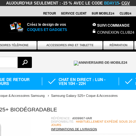
AUJOURD'HUI SEULEMENT :
-15 % AVEC LE CODE
BDAY15
-
CGV
RETOUR
SERVICE CLIENT
SUR MOBILE24
CLUB24
Créez le design de vos
SUIVI COMMANDE
COQUES ET GADGETS
CONNEXION CLUB24
SOIRES TÉLÉPHONE
ACCESSOIRES IPAD ET TABLETTE
RÉPARATION
QUE DE RETOUR
CHAT EN DIRECT : LUN -
OURS
VEN 10H - 22H
oque & Accessoires Samsung
Samsung Galaxy S25+ Coque & Accessoires
25+ BIODÉGRADABLE
RÉFÉRENCE:
4009967-VAR
DISPONIBILITÉ:
HABITUELLEMENT EXPÉDIÉ SOUS 20-2
JOURS
INFORMATIONS DE LIVRAISON