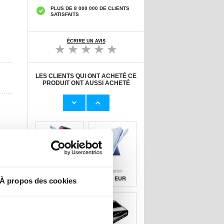
PLUS DE 8 000 000 DE CLIENTS
SATISFAITS
ÉCRIRE UN AVIS
LES CLIENTS QUI ONT ACHETÉ CE
PRODUIT ONT AUSSI ACHETÉ
Adaptateur
Câble Apple
Secteur d'Origine
Lightning d'Origin
U
23,00 EUR
11,50 EUR
Protecteur
Banque
d'Écran Nano
d'alimentation
Liquid
sans fil
10,20 EUR
29,50 EUR
À propos des cookies