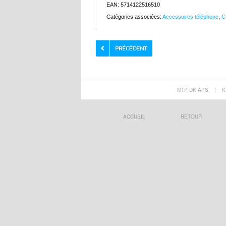
EAN: 5714122516510
Catégories associées:
Accessoires téléphone
,
C
MTP DK APS
|
K
ACCUEIL
RETOUR