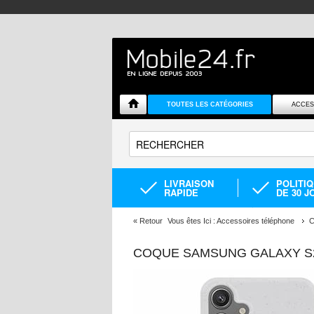
TOUTES LES CATÉGORIES
ACCES
LIVRAISON
POLITI
RAPIDE
DE 30 J
«
Retour
Vous êtes Ici :
Accessoires téléphone
C
COQUE SAMSUNG GALAXY S