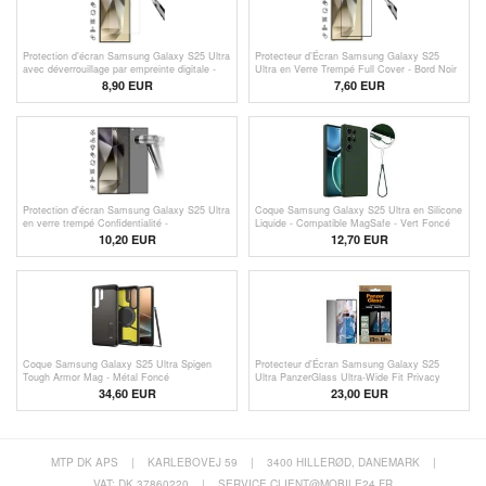
Protection d'écran Samsung Galaxy S25 Ultra
Protecteur d’Écran Samsung Galaxy S25
avec déverrouillage par empreinte digitale -
Ultra en Verre Trempé Full Cover - Bord Noir
Clair
8,90 EUR
7,60 EUR
Protection d'écran Samsung Galaxy S25 Ultra
Coque Samsung Galaxy S25 Ultra en Silicone
en verre trempé Confidentialité -
Liquide - Compatible MagSafe - Vert Foncé
Déverrouillage par empreinte digitale - Bordure
10,20 EUR
12,70 EUR
noire
Coque Samsung Galaxy S25 Ultra Spigen
Protecteur d'Écran Samsung Galaxy S25
Tough Armor Mag - Métal Foncé
Ultra PanzerGlass Ultra-Wide Fit Privacy
EasyAligner
34,60 EUR
23,00 EUR
MTP DK APS
|
KARLEBOVEJ 59
|
3400 HILLERØD, DANEMARK
|
VAT: DK 37860220
|
SERVICE.CLIENT@MOBILE24.FR