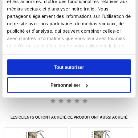
Samsung Galaxy S25 Ultra Coque & Accessoires
et les annonces, d'offrir des fonctionnalités relatives aux
médias sociaux et d'analyser notre trafic. Nous
partageons également des informations sur l'utilisation de
notre site avec nos partenaires de médias sociaux, de
publicité et d'analyse, qui peuvent combiner celles-ci
LIVRAISON RAPIDE
avec d'autres informations que vous leur avez fournies
7 % DE RÉDUCTION
ou qu'ils ont collectées lors de votre utilisation de leurs
POUR LES MEMBRES DU CLUB24
services.
CHAT EN DIRECT :
LUN - VEN 10H - 22H
Tout autoriser
POLITIQUE DE RETOUR DE 30 JOURS
PLUS DE 8 000 000 DE CLIENTS
SATISFAITS
Personnaliser
ÉCRIRE UN AVIS
LES CLIENTS QUI ONT ACHETÉ CE PRODUIT ONT AUSSI ACHETÉ