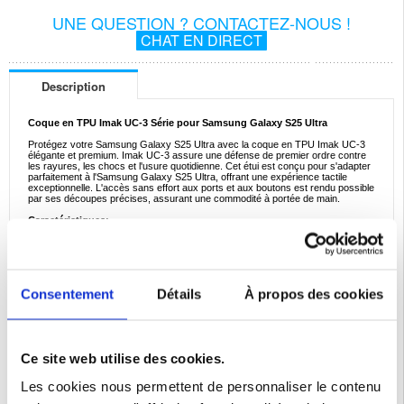
UNE QUESTION ? CONTACTEZ-NOUS !
CHAT EN DIRECT
Description
Coque en TPU Imak UC-3 Série pour Samsung Galaxy S25 Ultra
Protégez votre Samsung Galaxy S25 Ultra avec la coque en TPU Imak UC-3
élégante et premium. Imak UC-3 assure une défense de premier ordre contre
les rayures, les chocs et l'usure quotidienne. Cet étui est conçu pour s'adapter
parfaitement à l'Samsung Galaxy S25 Ultra, offrant une expérience tactile
exceptionnelle. L'accès sans effort aux ports et aux boutons est rendu possible
par ses découpes précises, assurant une commodité à portée de main.
Caractéristiques:
- Coque en TPU extraordinaire Imak UC-3 pour Samsung Galaxy S25 Ultra
- La protection contre les aléas du quotidien est garantie
- Expérience tactile exceptionnelle - surface douce mais solide
- Accès complet à toutes les fonctions de votre Samsung Galaxy S25 Ultra
grâce aux découpes précises
- Cette coque de haute qualité d'Imak est fabriquée en matériau TPU résistant
Consentement
Détails
À propos des cookies
et durable
Compatibilité:
Samsung Galaxy S25 Ultra
Emballage:
Bulk
Ce site web utilise des cookies.
EAN: 5714122503213
Les cookies nous permettent de personnaliser le contenu
Catégories associées:
Accessoires téléphone
,
Coque & Accessoires Samsung
,