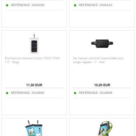
RÉFÉRENCE:
2009208
RÉFÉRENCE:
2008142
Étui étanche universel Usams YD017 IPX8 -
Sac banane universel imperméable avec
7.2" - Beige
sangle réglable - 7" - Noir
11,50
EUR
10,20
EUR
RÉFÉRENCE:
3018680
RÉFÉRENCE:
3018998