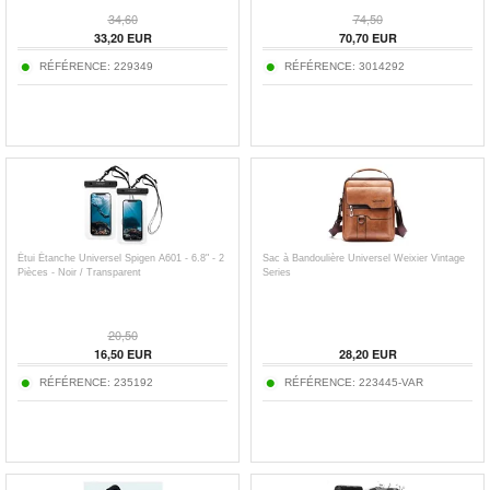
34,60
74,50
33,20
EUR
70,70
EUR
RÉFÉRENCE:
229349
RÉFÉRENCE:
3014292
Étui Étanche Universel Spigen A601 - 6.8" - 2
Sac à Bandoulière Universel Weixier Vintage
Pièces - Noir / Transparent
Series
20,50
16,50
EUR
28,20
EUR
RÉFÉRENCE:
235192
RÉFÉRENCE:
223445-VAR