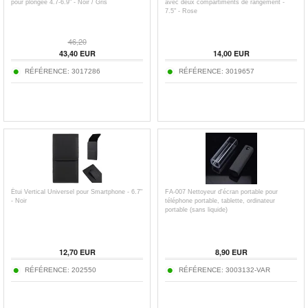
pour plongée 4.7-6.9" - Noir / Gris
avec deux compartiments de rangement -
7.5" - Rose
46,20
43,40
EUR
14,00
EUR
RÉFÉRENCE:
3017286
RÉFÉRENCE:
3019657
Étui Vertical Universel pour Smartphone - 6.7"
FA-007 Nettoyeur d'écran portable pour
- Noir
téléphone portable, tablette, ordinateur
portable (sans liquide)
12,70
EUR
8,90
EUR
RÉFÉRENCE:
202550
RÉFÉRENCE:
3003132-VAR