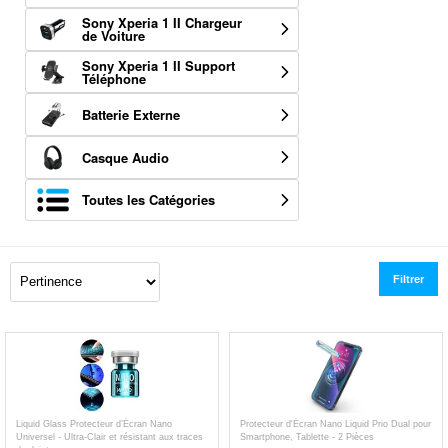
Sony Xperia 1 II Chargeur
de Voiture
Sony Xperia 1 II Support
Téléphone
Batterie Externe
Casque Audio
Toutes les Catégories
Filtrer
Liquid Glass Protecteur d’Écran Nano
Protecteur d'Écran Nano Liquid Prio Dual pour
Universel - Ultra-Clair et résistant aux traces
Smartphone, Tablette - 2 Pièces