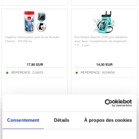
Lingettes Nettoyantes pour Écran Kontakt
Étui flottant étanche IPX8 pour téléphone
Chemie - 100 Pièces
avec deux compartiments de rangement -
7.5" - Cyan
17,90
EUR
14,00
EUR
RÉFÉRENCE:
214625
RÉFÉRENCE:
3019656
Consentement
Détails
À propos des cookies
Sea Frogs SF-PH-01-PRO Étui universel pour
Spigen A611P Étui flottant universel étanche -
téléphone portable étanche - 40m, IPX8 - Noir
IPX8/30m, 2-Pack - Noir mat