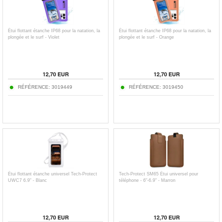
Étui flottant étanche IP68 pour la natation, la
Étui flottant étanche IP68 pour la natation, la
plongée et le surf - Violet
plongée et le surf - Orange
12,70
EUR
12,70
EUR
RÉFÉRENCE:
3019449
RÉFÉRENCE:
3019450
Étui flottant étanche universel Tech-Protect
Tech-Protect SM65 Étui universel pour
UWC7 6.9" - Blanc
téléphone - 6"-6.9" - Marron
12,70
EUR
12,70
EUR