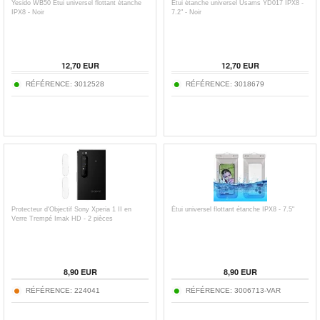
Yesido WB50 Étui universel flottant étanche
Étui étanche universel Usams YD017 IPX8 -
IPX8 - Noir
7.2" - Noir
12,70
EUR
12,70
EUR
RÉFÉRENCE:
3012528
RÉFÉRENCE:
3018679
Protecteur d'Objectif Sony Xperia 1 II en
Étui universel flottant étanche IPX8 - 7.5"
Verre Trempé Imak HD - 2 pièces
8,90
EUR
8,90
EUR
RÉFÉRENCE:
224041
RÉFÉRENCE:
3006713-VAR