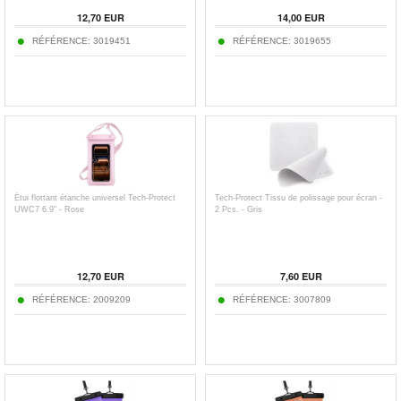
12,70
EUR
14,00
EUR
RÉFÉRENCE:
3019451
RÉFÉRENCE:
3019655
Étui flottant étanche universel Tech-Protect
Tech-Protect Tissu de polissage pour écran -
UWC7 6.9" - Rose
2 Pcs. - Gris
12,70
EUR
7,60
EUR
RÉFÉRENCE:
2009209
RÉFÉRENCE:
3007809