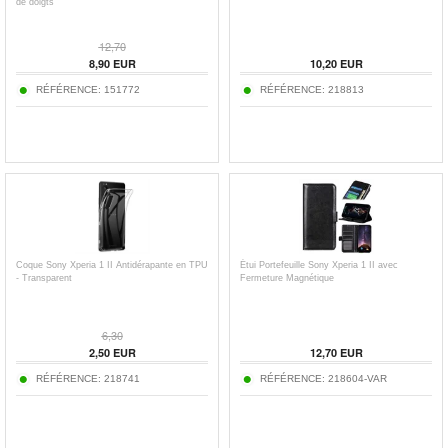
de doigts
12,70
8,90
EUR
10,20
EUR
RÉFÉRENCE:
151772
RÉFÉRENCE:
218813
Coque Sony Xperia 1 II Antidérapante en TPU
Étui Portefeuille Sony Xperia 1 II avec
- Transparent
Fermeture Magnétique
6,30
2,50
EUR
12,70
EUR
RÉFÉRENCE:
218741
RÉFÉRENCE:
218604-VAR