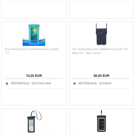
Étui étanche pour smartphone avec sangle -
Sac bandoulière pour téléphone Lacoste The
7.2"
Blend XL - Bleu marine
10,20
EUR
38,50
EUR
RÉFÉRENCE:
3007396-VAR
RÉFÉRENCE:
3016640