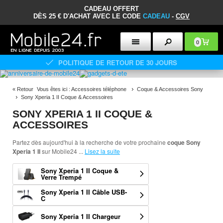
CADEAU OFFERT
DÈS 25 € D'ACHAT AVEC LE CODE
CADEAU
-
CGV
0
POLITIQUE DE RETOUR DE 30 JOURS
«
Retour
Vous êtes ici :
Accessoires téléphone
Coque & Accessoires Sony
Sony Xperia 1 II Coque & Accessoires
SONY XPERIA 1 II COQUE &
ACCESSOIRES
Partez dès aujourd'hui à la recherche de votre prochaine
coque Sony
Xperia 1 II
sur Mobile24
...
Lisez la suite
Sony Xperia 1 II Coque &
Verre Trempé
Sony Xperia 1 II Câble USB-
C
Sony Xperia 1 II Chargeur