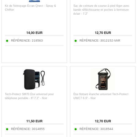
Kit de Nettoyage Écran Qnect - Spray &
Sac de ceinture de course à pied léger avec
Chiffon
bande réfléchissante et poches à fermeture
éclair - 7.2"
14,00
EUR
12,70
EUR
RÉFÉRENCE:
218563
RÉFÉRENCE:
3012152-VAR
Tech-Protect SM70 Étui universel pour
Étui flottant étanche universel Tech-Protect
téléphone portable - 6"-7.2" - Noir
UWC7 6.9" - Noir
11,50
EUR
12,70
EUR
RÉFÉRENCE:
3014855
RÉFÉRENCE:
3018544