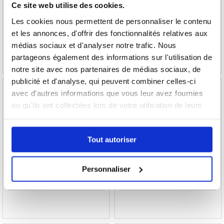
Ce site web utilise des cookies.
Les cookies nous permettent de personnaliser le contenu
102,80
EUR
26,90
EUR
et les annonces, d'offrir des fonctionnalités relatives aux
RÉFÉRENCE:
3013164
RÉFÉRENCE:
3013684
médias sociaux et d'analyser notre trafic. Nous
partageons également des informations sur l'utilisation de
notre site avec nos partenaires de médias sociaux, de
publicité et d'analyse, qui peuvent combiner celles-ci
avec d'autres informations que vous leur avez fournies
ou qu'ils ont collectées lors de votre utilisation de leurs
services.
Support Vélo / Étui Universel Résistant à
Valise gonflable flottante universelle étanche
l'Eau West Biking - 7" - Noir
IPX8 - 7.5"
Tout autoriser
Personnaliser
19,20
EUR
7,60
EUR
RÉFÉRENCE:
226654
RÉFÉRENCE:
3007455-VAR