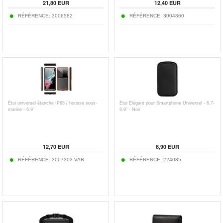
21,80
EUR
12,40
EUR
RÉFÉRENCE:
3006582
RÉFÉRENCE:
3004860
Étui universel étanche IP68 / housse sous-
Étui Élégant pour Smartphone Universel - 6.7-
marine - 6.9"
6.9" - Noir
12,70
EUR
8,90
EUR
RÉFÉRENCE:
3007303-VAR
RÉFÉRENCE:
224085