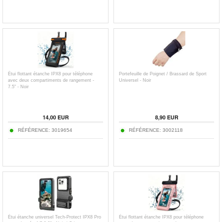
Étui flottant étanche IPX8 pour téléphone
Portefeuille de Poignet / Brassard de Sport
avec deux compartiments de rangement -
Universel - Noir
7.5" - Noir
14,00
EUR
8,90
EUR
RÉFÉRENCE:
3019654
RÉFÉRENCE:
3002118
Étui étanche universel Tech-Protect IPX8 Pro
Étui flottant étanche IPX8 pour téléphone