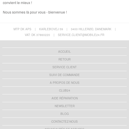
convient le mieux !
Nous sommes là pour vous - bienvenue !
MTP DK APS
|
KARLEBOVEJ 59
|
3400 HILLERØD, DANEMARK
|
VAT: DK 37860220
|
SERVICE.CLIENT@MOBILE24.FR
ACCUEIL
RETOUR
SERVICE CLIENT
SUIVI DE COMMANDE
A PROPOS DE NOUS
CLUB24
AIDE RÉPARATION
NEWSLETTER
BLOG
CONTACTEZ-NOUS