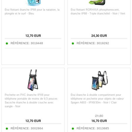
Étui flottant étanche IP68 pour la natation, la
Étui flottant RORHXIA phosphorescent,
plongée et le surf - Bleu
étanche IP68 - Triple étanchéité - Noir / Vert
12,70
EUR
24,30
EUR
RÉFÉRENCE:
3019448
RÉFÉRENCE:
3019292
Pochette en PVC étanche IPX8 pour
Étui étanche à double compartiment pour
téléphone portable de moins de 9,5 pouces
téléphone et pochette pour objets de valeur
Sacoche étanche à double couche avec
Spigen A603 - IPX8/30m - Noir / Clair
sangle - Noir
21,80
12,70
EUR
16,70
EUR
RÉFÉRENCE:
3002864
RÉFÉRENCE:
3013685