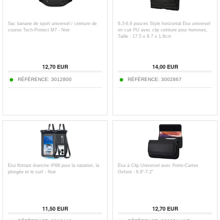
Sac banane de sport universel / ceinture de
6.3-6.9 pouces Style horizontal Étui universel
course Tech-Protect M7 - Noir
en cuir PU avec clip ceinture pour hommes,
Taille : 17.5 x 8.7 x 1.8cm
12,70
EUR
14,00
EUR
RÉFÉRENCE:
3012800
RÉFÉRENCE:
3002867
Étui flottant étanche IP68 pour la natation, la
Étui à Clip Universel avec Porte-Cartes
plongée et le surf - Noir
Oxford - 6.9"-7.2"
11,50
EUR
12,70
EUR