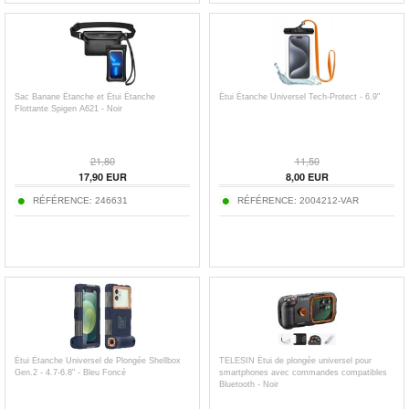
Sac Banane Étanche et Étui Étanche
Étui Étanche Universel Tech-Protect - 6.9"
Flottante Spigen A621 - Noir
21,80
11,50
17,90
EUR
8,00
EUR
RÉFÉRENCE:
246631
RÉFÉRENCE:
2004212-VAR
Étui Étanche Universel de Plongée Shellbox
TELESIN Étui de plongée universel pour
Gen.2 - 4.7-6.8" - Bleu Foncé
smartphones avec commandes compatibles
Bluetooth - Noir