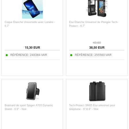
Coque Étanche Universelle avec Lanière -
Étui Étanche Universel de Plongée Tech-
6.7"
Protect - 6,7"
43,60
15,30
EUR
38,50
EUR
RÉFÉRENCE:
248384-VAR
RÉFÉRENCE:
255560-VAR
Brassard de sport Spigen A703 Dynamic
Tech-Protect SM65 Étui universel pour
Shield - 6.9" - Noir
téléphone - 6"-6.9" - Noir