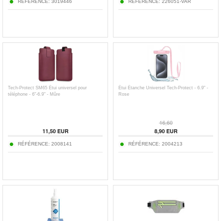
RÉFÉRENCE:
3019446
RÉFÉRENCE:
226051-VAR
Tech-Protect SM65 Étui universel pour
Étui Étanche Universel Tech-Protect - 6.9" -
téléphone - 6"-6.9" - Mûre
Rose
16,60
11,50
EUR
8,90
EUR
RÉFÉRENCE:
2008141
RÉFÉRENCE:
2004213