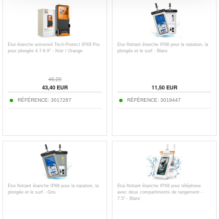
Étui étanche universel Tech-Protect IPX8 Pro
Étui flottant étanche IP68 pour la natation, la
pour plongée 4.7-6.9" - Noir / Orange
plongée et le surf - Blanc
46,20
43,40
EUR
11,50
EUR
RÉFÉRENCE:
3017287
RÉFÉRENCE:
3019447
Étui flottant étanche IP68 pour la natation, la
Étui flottant étanche IPX8 pour téléphone
plongée et le surf - Gris
avec deux compartiments de rangement -
7.5" - Blanc