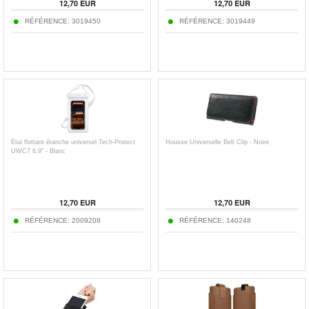
12,70
EUR
12,70
EUR
RÉFÉRENCE:
3019450
RÉFÉRENCE:
3019449
Étui flottant étanche universel Tech-Protect
Housse Universelle Belt Clip - Noire
UWC7 6.9" - Blanc
12,70
EUR
12,70
EUR
RÉFÉRENCE:
2009208
RÉFÉRENCE:
140248