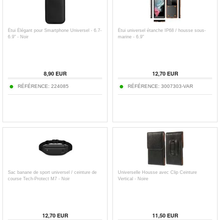
Étui Élégant pour Smartphone Universel - 6.7-
Étui universel étanche IP68 / housse sous-
6.9" - Noir
marine - 6.9"
8,90
EUR
12,70
EUR
RÉFÉRENCE:
224085
RÉFÉRENCE:
3007303-VAR
Sac banane de sport universel / ceinture de
Universelle Housse avec Clip Ceinture
course Tech-Protect M7 - Noir
Vertical - Noire
12,70
EUR
11,50
EUR