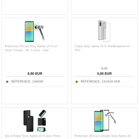
Protecteur d’Écran Sony Xperia 10 IV en
Coque Sony Xperia 10 IV Antidérapante en
Verre Trempé - 9H, 0.3mm - Clair
TPU
6,30
8,90
EUR
5,00
EUR
RÉFÉRENCE:
248090
RÉFÉRENCE:
241916-VAR
Étui à Rabat Sony Xperia 10 IV avec Porte-
Protecteur d'Écran Complet Sony Xperia 10