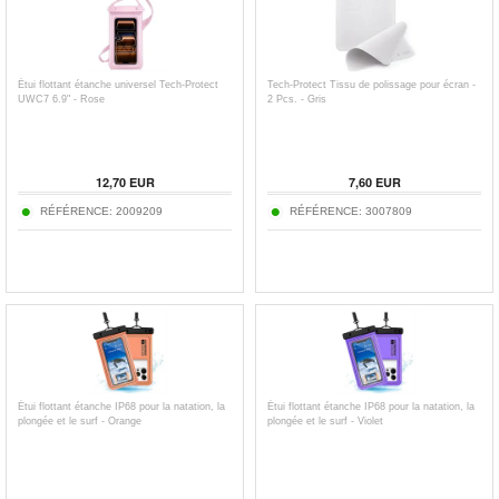
Étui flottant étanche universel Tech-Protect
Tech-Protect Tissu de polissage pour écran -
UWC7 6.9" - Rose
2 Pcs. - Gris
12,70
EUR
7,60
EUR
RÉFÉRENCE:
2009209
RÉFÉRENCE:
3007809
Étui flottant étanche IP68 pour la natation, la
Étui flottant étanche IP68 pour la natation, la
plongée et le surf - Orange
plongée et le surf - Violet