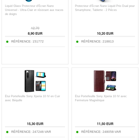
Liquid Glass Protecteur d’Écran Nano
Protecteur d'Écran Nano Liquid Prio Dual pour
Universel - Ultra-Clair et résistant aux traces
Smartphone, Tablette - 2 Pièces
de doigts
12,70
8,90
EUR
10,20
EUR
RÉFÉRENCE:
151772
RÉFÉRENCE:
218813
Étui Portefeuille Sony Xperia 10 IV en Cuir
Étui Portefeuille Sony Xperia 10 IV avec
avec Béquille
Fermeture Magnétique
15,30
EUR
11,50
EUR
RÉFÉRENCE:
247246-VAR
RÉFÉRENCE:
248058-VAR