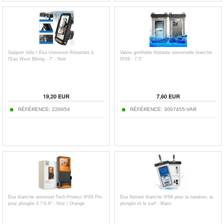
Support Vélo / Étui Universel Résistant à
Valise gonflable flottante universelle étanche
l'Eau West Biking - 7" - Noir
IPX8 - 7.5"
19,20
EUR
7,60
EUR
RÉFÉRENCE:
226654
RÉFÉRENCE:
3007455-VAR
Étui étanche universel Tech-Protect IPX8 Pro
Étui flottant étanche IP68 pour la natation, la
pour plongée 4.7-6.9" - Noir / Orange
plongée et le surf - Blanc