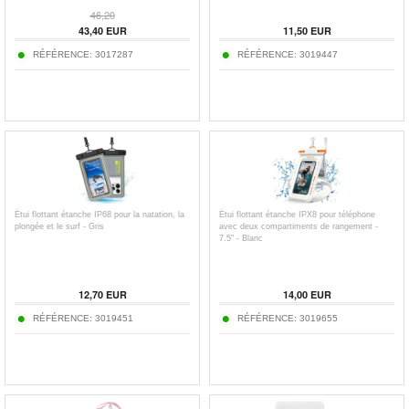
46,20
43,40
EUR
11,50
EUR
RÉFÉRENCE:
3017287
RÉFÉRENCE:
3019447
Étui flottant étanche IP68 pour la natation, la
Étui flottant étanche IPX8 pour téléphone
plongée et le surf - Gris
avec deux compartiments de rangement -
7.5" - Blanc
12,70
EUR
14,00
EUR
RÉFÉRENCE:
3019451
RÉFÉRENCE:
3019655