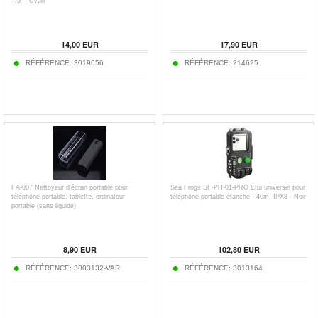
7.5" - Cyan
14,00
EUR
17,90
EUR
RÉFÉRENCE:
3019656
RÉFÉRENCE:
214625
FA-007 Nettoyeur d'écran portable pour
Sea Frogs SF-PH-01-PRO Étui universel pour
téléphone portable, tablette, ordinateur
téléphone portable étanche - 40m, IPX8 - Noir
portable (sans liquide)
8,90
EUR
102,80
EUR
RÉFÉRENCE:
3003132-VAR
RÉFÉRENCE:
3013164