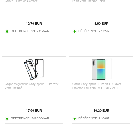
Cartes - Fibre de Carbone
IV en Verre Trempé - Noir
12,70
EUR
8,90
EUR
RÉFÉRENCE:
237945-VAR
RÉFÉRENCE:
247242
Coque Magnétique Sony Xperia 10 IV avec
Coque Sony Xperia 10 IV en TPU avec
Verre Trempé
Protecteur d’Écran - 9H - Saii 2-en-1
17,90
EUR
10,20
EUR
RÉFÉRENCE:
248358-VAR
RÉFÉRENCE:
246061