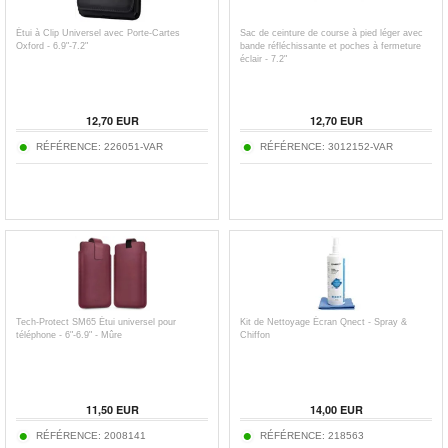
Étui à Clip Universel avec Porte-Cartes
Sac de ceinture de course à pied léger avec
Oxford - 6.9"-7.2"
bande réfléchissante et poches à fermeture
éclair - 7.2"
12,70
EUR
12,70
EUR
RÉFÉRENCE:
226051-VAR
RÉFÉRENCE:
3012152-VAR
Tech-Protect SM65 Étui universel pour
Kit de Nettoyage Écran Qnect - Spray &
téléphone - 6"-6.9" - Mûre
Chiffon
11,50
EUR
14,00
EUR
RÉFÉRENCE:
2008141
RÉFÉRENCE:
218563