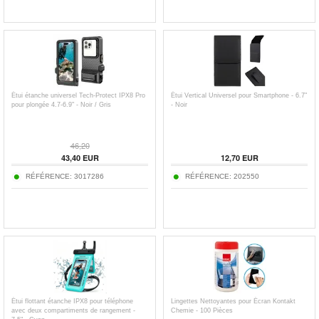
Étui étanche universel Tech-Protect IPX8 Pro
Étui Vertical Universel pour Smartphone - 6.7"
pour plongée 4.7-6.9" - Noir / Gris
- Noir
46,20
43,40
EUR
12,70
EUR
RÉFÉRENCE:
3017286
RÉFÉRENCE:
202550
Étui flottant étanche IPX8 pour téléphone
Lingettes Nettoyantes pour Écran Kontakt
avec deux compartiments de rangement -
Chemie - 100 Pièces