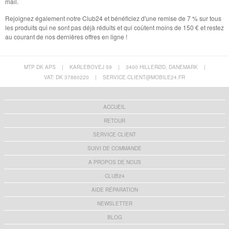
mail.
Rejoignez également notre Club24 et bénéficiez d'une remise de 7 % sur tous
les produits qui ne sont pas déjà réduits et qui coûtent moins de 150 € et restez
au courant de nos dernières offres en ligne !
MTP DK APS
|
KARLEBOVEJ 59
|
3400 HILLERØD, DANEMARK
|
VAT: DK 37860220
|
SERVICE.CLIENT@MOBILE24.FR
ACCUEIL
RETOUR
SERVICE CLIENT
SUIVI DE COMMANDE
A PROPOS DE NOUS
CLUB24
AIDE RÉPARATION
NEWSLETTER
BLOG