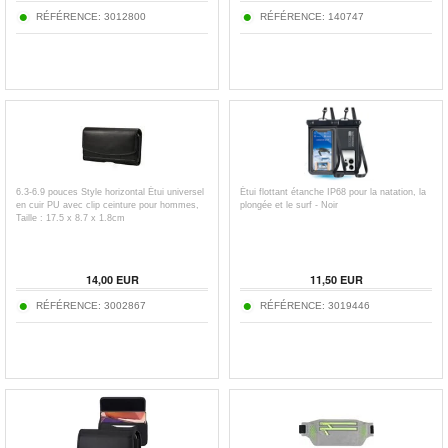
RÉFÉRENCE:
3012800
RÉFÉRENCE:
140747
6.3-6.9 pouces Style horizontal Étui universel
Étui flottant étanche IP68 pour la natation, la
en cuir PU avec clip ceinture pour hommes,
plongée et le surf - Noir
Taille : 17.5 x 8.7 x 1.8cm
14,00
EUR
11,50
EUR
RÉFÉRENCE:
3002867
RÉFÉRENCE:
3019446