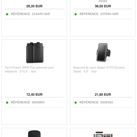
43,60
28,20
EUR
38,50
EUR
RÉFÉRENCE:
223445-VAR
RÉFÉRENCE:
255560-VAR
Tech-Protect SM65 Étui universel pour
Brassard de sport Spigen A703 Dynamic
téléphone - 6"-6.9" - Noir
Shield - 6.9" - Noir
12,40
EUR
21,80
EUR
RÉFÉRENCE:
3004860
RÉFÉRENCE:
3006582