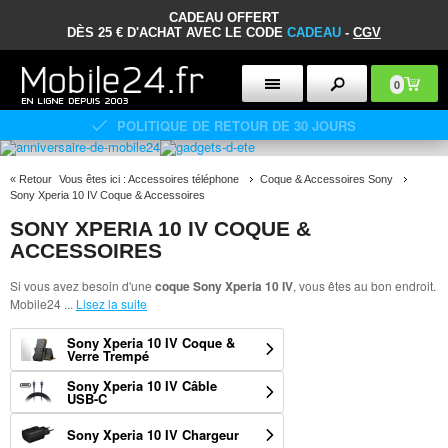
CADEAU OFFERT
DÈS 25 € D'ACHAT AVEC LE CODE
CADEAU
-
CGV
0
POLITIQUE DE RETOUR DE 30 JOURS
«
Retour
Vous êtes ici :
Accessoires téléphone
Coque & Accessoires Sony
Sony Xperia 10 IV Coque & Accessoires
SONY XPERIA 10 IV COQUE &
ACCESSOIRES
Si vous avez besoin d'une
coque Sony Xperia 10 IV
, vous êtes au bon endroit.
Mobile24
...
Lisez la suite
Sony Xperia 10 IV Coque &
Verre Trempé
Sony Xperia 10 IV Câble
USB-C
Sony Xperia 10 IV Chargeur