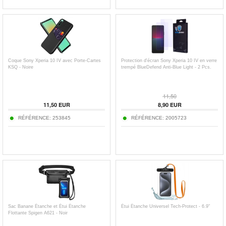
Coque Sony Xperia 10 IV avec Porte-Cartes
Protection d'écran Sony Xperia 10 IV en verre
KSQ - Noire
trempé BlueDefend Anti-Blue Light - 2 Pcs.
11,50
11,50
EUR
8,90
EUR
RÉFÉRENCE:
253845
RÉFÉRENCE:
2005723
Sac Banane Étanche et Étui Étanche
Étui Étanche Universel Tech-Protect - 6.9"
Flottante Spigen A621 - Noir