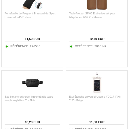
Portefeuille de Poignet / Brassard de Sport
Tech-Protect SM65 Étui universel pour
Universel - 4"-6" - Noir
téléphone - 6"-6.9" - Marron
11,50
EUR
12,70
EUR
RÉFÉRENCE:
226546
RÉFÉRENCE:
2008142
Sac banane universel imperméable avec
Étui étanche universel Usams YD017 IPX8 -
sangle réglable - 7" - Noir
7.2" - Beige
10,20
EUR
11,50
EUR