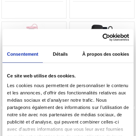
Étui Étanche Universel Tech-Protect - 6.9" -
Tech-Protect SM70 Étui universel pour
Consentement
Détails
À propos des cookies
Rose
téléphone portable - 6"-7.2" - Noir
16,60
Ce site web utilise des cookies.
8,90
EUR
11,50
EUR
RÉFÉRENCE:
2004213
RÉFÉRENCE:
3014855
Les cookies nous permettent de personnaliser le contenu
et les annonces, d'offrir des fonctionnalités relatives aux
médias sociaux et d'analyser notre trafic. Nous
partageons également des informations sur l'utilisation de
notre site avec nos partenaires de médias sociaux, de
publicité et d'analyse, qui peuvent combiner celles-ci
avec d'autres informations que vous leur avez fournies