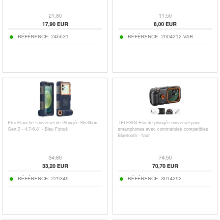
21,80
11,50
17,90
EUR
8,00
EUR
RÉFÉRENCE:
246631
RÉFÉRENCE:
2004212-VAR
Étui Étanche Universel de Plongée Shellbox
TELESIN Étui de plongée universel pour
Gen.2 - 4.7-6.8" - Bleu Foncé
smartphones avec commandes compatibles
Bluetooth - Noir
34,60
74,50
33,20
EUR
70,70
EUR
RÉFÉRENCE:
229349
RÉFÉRENCE:
3014292