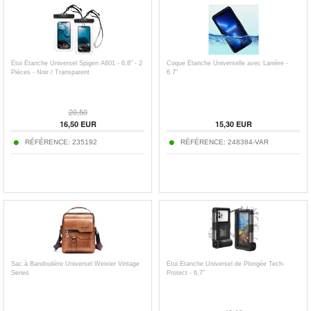
Étui Étanche Universel Spigen A601 - 6.8" - 2
Coque Étanche Universelle avec Lanière -
Pièces - Noir / Transparent
6.7"
20,50
16,50
EUR
15,30
EUR
RÉFÉRENCE:
235192
RÉFÉRENCE:
248384-VAR
Sac à Bandoulière Universel Weixier Vintage
Étui Étanche Universel de Plongée Tech-
Series
Protect - 6,7"