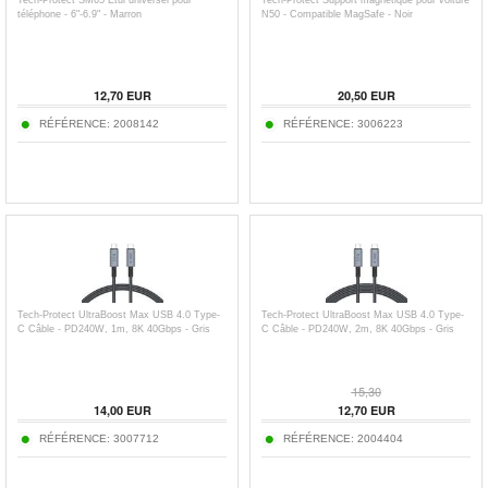
Tech-Protect SM65 Étui universel pour
Tech-Protect Support magnétique pour voiture
téléphone - 6"-6.9" - Marron
N50 - Compatible MagSafe - Noir
12,70
EUR
20,50
EUR
RÉFÉRENCE:
2008142
RÉFÉRENCE:
3006223
Tech-Protect UltraBoost Max USB 4.0 Type-
Tech-Protect UltraBoost Max USB 4.0 Type-
C Câble - PD240W, 1m, 8K 40Gbps - Gris
C Câble - PD240W, 2m, 8K 40Gbps - Gris
15,30
14,00
EUR
12,70
EUR
RÉFÉRENCE:
3007712
RÉFÉRENCE:
2004404