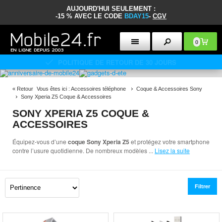
AUJOURD'HUI SEULEMENT :
-15 % AVEC LE CODE
BDAY15
-
CGV
0
POLITIQUE DE RETOUR DE 30 JOURS
«
Retour
Vous êtes ici :
Accessoires téléphone
Coque & Accessoires Sony
Sony Xperia Z5 Coque & Accessoires
SONY XPERIA Z5 COQUE &
ACCESSOIRES
Équipez-vous d’une
coque Sony Xperia Z5
et protégez votre smartphone
contre l’usure quotidienne. De nombreux modèles
...
Lisez la suite
Filtrer