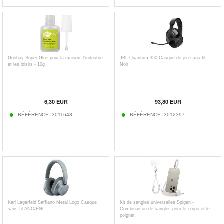
Goobay Super Glue pour la maison, l'industrie
JBL Quantum 350 Casque de jeu sans fil -
et les loisirs - 10g
Noir
6,30
EUR
93,80
EUR
RÉFÉRENCE:
3011648
RÉFÉRENCE:
3012397
Karl Lagerfeld Saffiano Metal Logo Casque
Kit de sangles universelles Spigen -
sans fil ANC/ENC
Combinaison de sangles pour le corps et le
poignet