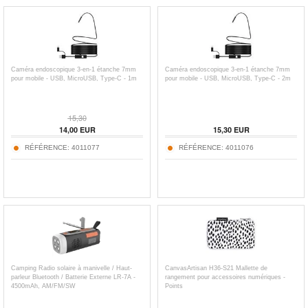
Caméra endoscopique 3-en-1 étanche 7mm
Caméra endoscopique 3-en-1 étanche 7mm
pour mobile - USB, MicroUSB, Type-C - 1m
pour mobile - USB, MicroUSB, Type-C - 2m
15,30
14,00
EUR
15,30
EUR
RÉFÉRENCE:
4011077
RÉFÉRENCE:
4011076
Camping Radio solaire à manivelle / Haut-
CanvasArtisan H36-S21 Mallette de
parleur Bluetooth / Batterie Externe LR-7A -
rangement pour accessoires numériques -
4500mAh, AM/FM/SW
Points