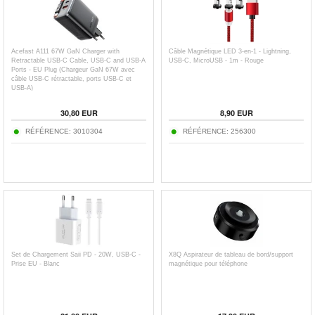
Acefast A111 67W GaN Charger with
Câble Magnétique LED 3-en-1 - Lightning,
Retractable USB-C Cable, USB-C and USB-A
USB-C, MicroUSB - 1m - Rouge
Ports - EU Plug (Chargeur GaN 67W avec
câble USB-C rétractable, ports USB-C et
USB-A)
30,80
EUR
8,90
EUR
RÉFÉRENCE:
3010304
RÉFÉRENCE:
256300
Set de Chargement Saii PD - 20W, USB-C -
X8Q Aspirateur de tableau de bord/support
Prise EU - Blanc
magnétique pour téléphone