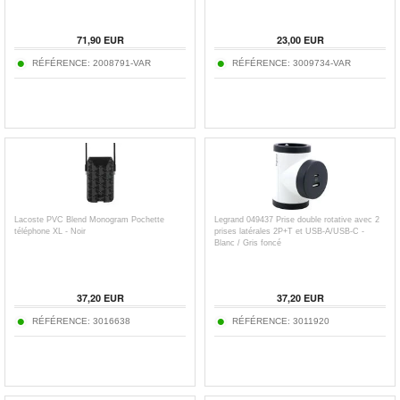
71,90
EUR
23,00
EUR
RÉFÉRENCE:
2008791-VAR
RÉFÉRENCE:
3009734-VAR
Lacoste PVC Blend Monogram Pochette
Legrand 049437 Prise double rotative avec 2
téléphone XL - Noir
prises latérales 2P+T et USB-A/USB-C -
Blanc / Gris foncé
37,20
EUR
37,20
EUR
RÉFÉRENCE:
3016638
RÉFÉRENCE:
3011920