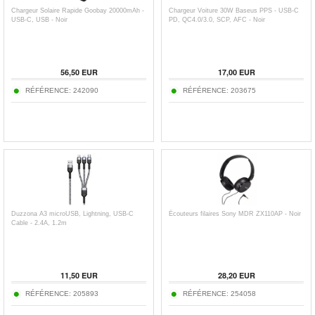
Chargeur Solaire Rapide Goobay 20000mAh -
Chargeur Voiture 30W Baseus PPS - USB-C
USB-C, USB - Noir
PD, QC4.0/3.0, SCP, AFC - Noir
56,50
EUR
17,00
EUR
RÉFÉRENCE:
242090
RÉFÉRENCE:
203675
Duzzona A3 microUSB, Lightning, USB-C
Écouteurs filaires Sony MDR ZX110AP - Noir
Cable - 2.4A, 1.2m
11,50
EUR
28,20
EUR
RÉFÉRENCE:
205893
RÉFÉRENCE:
254058