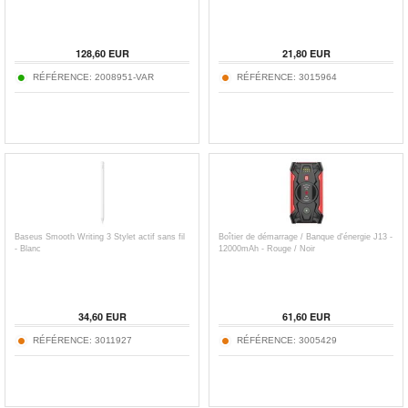
128,60
EUR
21,80
EUR
RÉFÉRENCE:
2008951-VAR
RÉFÉRENCE:
3015964
Baseus Smooth Writing 3 Stylet actif sans fil
Boîtier de démarrage / Banque d'énergie J13 -
- Blanc
12000mAh - Rouge / Noir
34,60
EUR
61,60
EUR
RÉFÉRENCE:
3011927
RÉFÉRENCE:
3005429