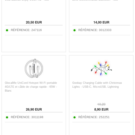
20,50
EUR
14,00
EUR
RÉFÉRENCE:
247116
RÉFÉRENCE:
3012333
GlocalMe UniCord Hotspot Wi-Fi portable
Goobay Charging Cable with Christmas
4G/LTE et câble de charge rapide - 65W -
Lights - USB-C, MicroUSB, Lightning
Blanc
10,20
26,90
EUR
8,90
EUR
RÉFÉRENCE:
3011198
RÉFÉRENCE:
252251