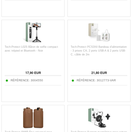
Tech-Protect L02S Bâton de selfie compact
Tech-Protect PCS3X4 Bandeau d'alimentation
avec trépied et Bluetooth - Noir
- 3 prises CA, 2 ports USB-A & 2 ports USB-
C, câble de 2m
17,90
EUR
21,80
EUR
RÉFÉRENCE:
3004550
RÉFÉRENCE:
3012773-VAR