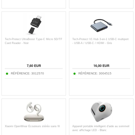
Tech-Protect UltraBoost Type-C Micro SD/TF
Tech-Protect V1 Hub 3-en-1 USB-C multiport
Card Reader - Noir
- USB-A / USB-C / HDMI - Gris
7,60
EUR
16,00
EUR
RÉFÉRENCE:
3012570
RÉFÉRENCE:
3004515
Xiaomi OpenWear Écouteurs stéréo sans fil
Appareil portable intelligent d'aide au sommeil
avec affichage LED - Blanc