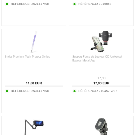
RÉFÉRENCE:
252141-VAR
RÉFÉRENCE:
3016868
Stylet Premium Tech-Protect Ombre
Support Fente du Lecteur CD Universel
Baseus Metal Age
17,90
11,50
EUR
17,90
EUR
RÉFÉRENCE:
253141-VAR
RÉFÉRENCE:
210457-VAR