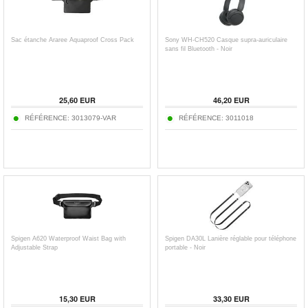
Sac étanche Araree Aquaproof Cross Pack
Sony WH-CH520 Casque supra-auriculaire
sans fil Bluetooth - Noir
25,60
EUR
46,20
EUR
RÉFÉRENCE:
3013079-VAR
RÉFÉRENCE:
3011018
Spigen A620 Waterproof Waist Bag with
Spigen DA30L Lanière réglable pour téléphone
Adjustable Strap
portable - Noir
15,30
EUR
33,30
EUR