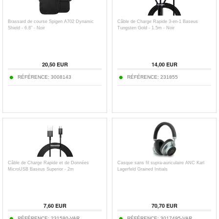
Brassard de course Spigen A702 Dynamic
Câble de Charge Rapide 3-en-1 Baseus
Shield - 6.8" - Noir
Tungsten Gold - 1.5m - Noir
20,50
EUR
14,00
EUR
RÉFÉRENCE:
3008143
RÉFÉRENCE:
231855
Câble de Charge Rapide et de Données
Casque sans fil supra-auriculaire ANC Karl
MicroUSB Baseus Superior - 2m
Lagerfeld Grained Initials
7,60
EUR
70,70
EUR
RÉFÉRENCE:
231580-VAR
RÉFÉRENCE:
3017495-VAR