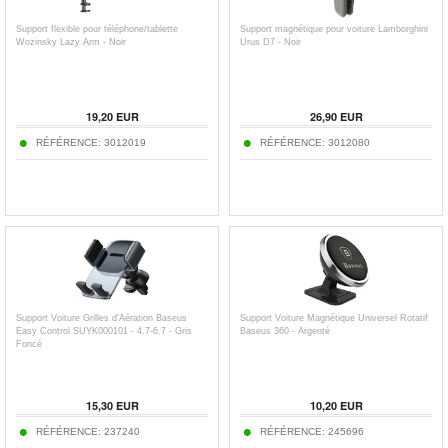
Support flexible pour téléphone/tablette
Support magnétique pour voiture Lamborghini
Wozinsky Lazy Arm - Noir
Urus D7 - Noir
19,20
EUR
26,90
EUR
RÉFÉRENCE:
3012019
RÉFÉRENCE:
3012080
Support Voiture Grilles d'Aération Baseus
Support Voiture Magnétique Universel Rotatif
Easy Control SUYK000101 - 4.7-6.7 - Gris
Baseus 360 - Argenté
Foncé
15,30
EUR
10,20
EUR
RÉFÉRENCE:
237240
RÉFÉRENCE:
245696