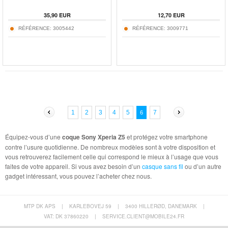
35,90
EUR
12,70
EUR
RÉFÉRENCE:
3005442
RÉFÉRENCE:
3009771
1
2
3
4
5
7
6
Équipez-vous d’une
coque Sony Xperia Z5
et protégez votre smartphone
contre l’usure quotidienne. De nombreux modèles sont à votre disposition et
vous retrouverez facilement celle qui correspond le mieux à l’usage que vous
faites de votre appareil. Si vous avez besoin d’un
casque sans fil
ou d’un autre
gadget intéressant, vous pouvez l’acheter chez nous.
MTP DK APS
|
KARLEBOVEJ 59
|
3400 HILLERØD, DANEMARK
|
VAT: DK 37860220
|
SERVICE.CLIENT@MOBILE24.FR