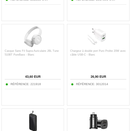
Casque Sans Fil Supra-Auriculaire JBL Tune
Chargeur à double port Puro Prolite 20W avec
510BT PureBass - Blanc
câble USB-C - Blanc
43,60
EUR
26,90
EUR
RÉFÉRENCE:
221918
RÉFÉRENCE:
3012014