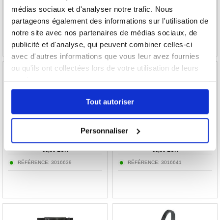
60,40
EUR
12,70
EUR
médias sociaux et d'analyser notre trafic. Nous
partageons également des informations sur l'utilisation de
RÉFÉRENCE:
3013123-VAR
RÉFÉRENCE:
3013081-VAR
notre site avec nos partenaires de médias sociaux, de
publicité et d'analyse, qui peuvent combiner celles-ci
avec d'autres informations que vous leur avez fournies
ou qu'ils ont collectées lors de votre utilisation de leurs
services.
Tout autoriser
Sac bandoulière pour téléphone Lacoste The
Sac bandoulière pour téléphone Lacoste The
Blend XL - Noir
Blend XL - Vert
Personnaliser
38,50
EUR
38,50
EUR
RÉFÉRENCE:
3016639
RÉFÉRENCE:
3016641