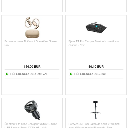
Écouteurs sans fil Xiaomi OpenWear Stereo
Ejeas E1 Pro Casque Bluetooth monté sur
Pro
casque - Noir
144,00
EUR
50,10
EUR
RÉFÉRENCE:
3016299-VAR
RÉFÉRENCE:
3012360
Émetteur FM avec Chargeur Voiture Double
Forever SST-100 Bâton de selfie et trépied
USB Baseus Enjoy CCLH-01 - Noir
avec télécommande Bluetooth - Noir