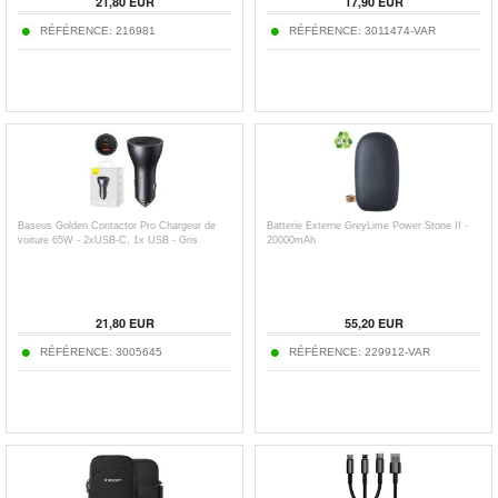
21,80
EUR
17,90
EUR
RÉFÉRENCE:
216981
RÉFÉRENCE:
3011474-VAR
Baseus Golden Contactor Pro Chargeur de
Batterie Externe GreyLime Power Stone II -
voiture 65W - 2xUSB-C, 1x USB - Gris
20000mAh
21,80
EUR
55,20
EUR
RÉFÉRENCE:
3005645
RÉFÉRENCE:
229912-VAR