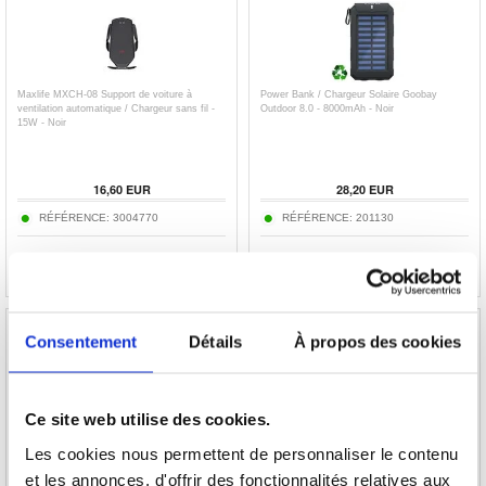
Maxlife MXCH-08 Support de voiture à
Power Bank / Chargeur Solaire Goobay
ventilation automatique / Chargeur sans fil -
Outdoor 8.0 - 8000mAh - Noir
15W - Noir
16,60
EUR
28,20
EUR
RÉFÉRENCE:
3004770
RÉFÉRENCE:
201130
Consentement
Détails
À propos des cookies
QCY Crossky R70 Casque ouvert sans fil
Sac Araree Aquaproof - IPX8
Ce site web utilise des cookies.
Les cookies nous permettent de personnaliser le contenu
et les annonces, d'offrir des fonctionnalités relatives aux